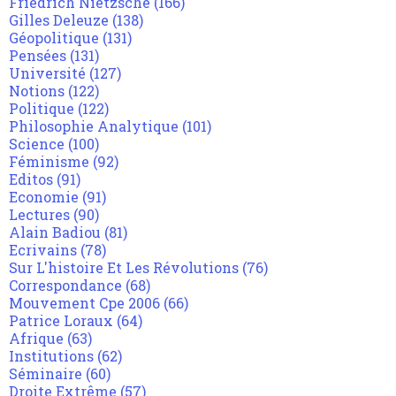
Friedrich Nietzsche
(166)
Gilles Deleuze
(138)
Géopolitique
(131)
Pensées
(131)
Université
(127)
Notions
(122)
Politique
(122)
Philosophie Analytique
(101)
Science
(100)
Féminisme
(92)
Editos
(91)
Economie
(91)
Lectures
(90)
Alain Badiou
(81)
Ecrivains
(78)
Sur L'histoire Et Les Révolutions
(76)
Correspondance
(68)
Mouvement Cpe 2006
(66)
Patrice Loraux
(64)
Afrique
(63)
Institutions
(62)
Séminaire
(60)
Droite Extrême
(57)