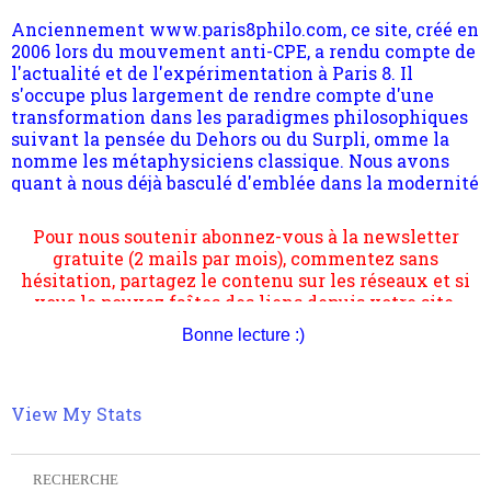
s'occupe plus largement de rendre compte d'une
transformation dans les paradigmes philosophiques
suivant la pensée du Dehors ou du Surpli, omme la
nomme les métaphysiciens classique. Nous avons
quant à nous déjà basculé d'emblée dans la modernité
quantique, résolvant la plupart des impasses
philosophique du WWe siècle. Cette pensée hors
contrat est la marque d'une complexité, riche de
Pour nous soutenir abonnez-vous à la newsletter
multiples facteurs et échelles. Ce site contient des
gratuite (2 mails par mois), commentez sans
articles pour être apte à un plus grand nombre de
hésitation, partagez le contenu sur les réseaux et si
choses.
vous le pouvez faîtes des liens depuis votre site.
Bonne lecture :)
View My Stats
RECHERCHE