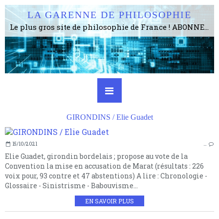
LA GARENNE DE PHILOSOPHIE
Le plus gros site de philosophie de France ! ABONNEZ-VOUS ! 4115 Articles, 1634 abonné·e·s, depuis 2006 . . . . . . . . 2 852 214 pages vues jusqu'à présent. Prestance et être apte à un plus grand nombre de choses.
GIRONDINS / Elie Guadet
15/10/2021
…
Elie Guadet, girondin bordelais ; propose au vote de la
Convention la mise en accusation de Marat (résultats : 226
voix pour, 93 contre et 47 abstentions) A lire : Chronologie -
Glossaire - Sinistrisme - Babouvisme...
EN SAVOIR PLUS