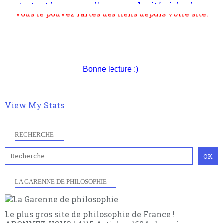
articles pour être apte à un plus grand nombre de
choses.
Pour nous soutenir abonnez-vous à la newsletter
gratuite (2 mails par mois), commentez sans
Bonne lecture :)
hésitation, partagez le contenu sur les réseaux et si
vous le pouvez faîtes des liens depuis votre site.
View My Stats
RECHERCHE
LA GARENNE DE PHILOSOPHIE
Le plus gros site de philosophie de France !