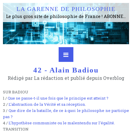
LA GARENNE DE PHILOSOPHIE
Le plus gros site de philosophie de France ! ABONNEZ-VOUS ! 4115 Articles, 1634 abonné·e·s, depuis 2006 . . . . . . . . 2 852 214 pages vues jusqu'à présent. Prestance et être apte à un plus grand nombre de choses.
42 - Alain Badiou
Rédigé par La rédaction et publié depuis Overblog
SUR BADIOU
1 /
Que se passe-t-il une fois que le principe est atteint ?
2 /
L’abstraction de la Vérité et sa réception.
3 /
Que dire de la bataille, de ce à quoi le philosophe ne participe
pas ?
4 /
L’hypothèse communiste ou le malentendu sur l’égalité.
TRANSITION