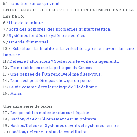
5/
Transition sur ce qui vient
ENTRE BADIOU ET DELEUZE ET HEUREUSEMENT PAR-DELA
LES DEUX
6 /
Une dette infinie.
7 /
Sorti des nombres, des problèmes d’interprétation.
8 /
Systèmes fondés et systèmes sécrétés
.
9 /
Une vie d’immortel.
10 /
Substituer la finalité à la virtualité après en avoir fait une
impasse.
11 /
Deleuze Paltonicien ? Soulevons le voile du jugement…
12 /
Formidable jeu que la politique du Coucou.
13 /
Une pensée de l’Un renouvelé me dites-vous.
14 /
L'un n'est peut-être pas chez qui on pense.
15/
La vie comme dernier refuge de l’idéalisme.
16 /
Ainsi.
Une autre série de textes
17 /
Les possibles malentendus sur l'égalité
18 /
Badiou/Zizek : L'évènement est un prétexte
19 /
Badiou/Deleuze : Systèmes ouverts et systèmes fermés
20 /
Badiou/Deleuze : Point de conciliation