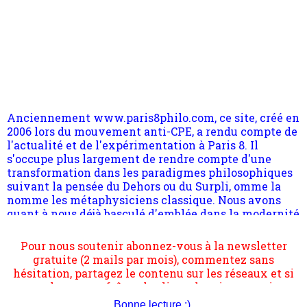
Anciennement www.paris8philo.com, ce site, créé en
2006 lors du mouvement anti-CPE, a rendu compte de
l'actualité et de l'expérimentation à Paris 8. Il
s'occupe plus largement de rendre compte d'une
transformation dans les paradigmes philosophiques
suivant la pensée du Dehors ou du Surpli, omme la
nomme les métaphysiciens classique. Nous avons
quant à nous déjà basculé d'emblée dans la modernité
quantique, résolvant la plupart des impasses
philosophique du WWe siècle. Cette pensée hors
Pour nous soutenir abonnez-vous à la newsletter
contrat est la marque d'une complexité, riche de
gratuite (2 mails par mois), commentez sans
multiples facteurs et échelles. Ce site contient des
hésitation, partagez le contenu sur les réseaux et si
articles pour être apte à un plus grand nombre de
vous le pouvez faîtes des liens depuis votre site.
choses.
Bonne lecture :)