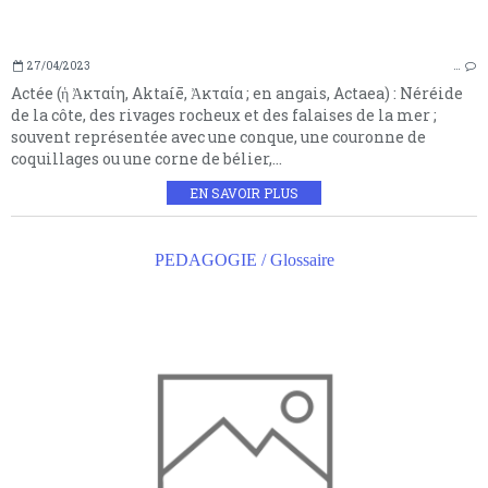
27/04/2023
…
Actée (ἡ Ἀκταίη, Aktaíē, Ἀκταία ; en angais, Actaea) : Néréide
de la côte, des rivages rocheux et des falaises de la mer ;
souvent représentée avec une conque, une couronne de
coquillages ou une corne de bélier,...
EN SAVOIR PLUS
PEDAGOGIE / Glossaire