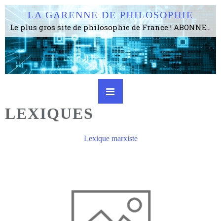
LA GARENNE DE PHILOSOPHIE
Le plus gros site de philosophie de France ! ABONNEZ-VOUS ! 4115 Articles, 1634 abonné·e·s, depuis 2006 . . . . . . . . 2 852 214 pages vues jusqu'à présent. Prestance et être apte à un plus grand nombre de choses.
LEXIQUES
Lexique marxiste