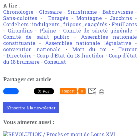
A lire :
Chronologie
-
Glossaire
-
Sinistrisme
-
Babouvisme
-
Sans-culottes
-
Enragés
-
Montagne
-
Jacobins
-
Cordeliers
:
indulgents
,
fripons
,
exagérés
-
Feuillants
-
Girondins
-
Plaine
-
Comité de sûreté générale
-
Comité de salut public
-
Assemblée nationale
constituante
-
Assemblée nationale législative
-
convention nationale
-
Mort du roi
-
Terreur
-
Directoire
-
Coup d'État du 18 fructidor
-
Coup d'état
du 18 brumaire
-
Consulat
Partager cet article
Repost
0
S'inscrire à la newsletter
Vous aimerez aussi :