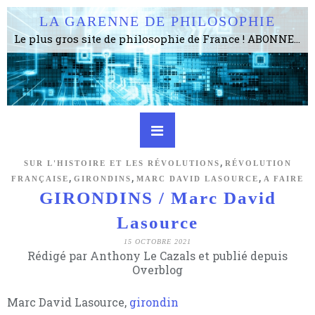
LA GARENNE DE PHILOSOPHIE
Le plus gros site de philosophie de France ! ABONNEZ-VOUS ! 4115 Articles, 1634 abonné·e·s, depuis 2006 . . . . . . . . 2 852 214 pages vues jusqu'à présent. Prestance et être apte à un plus grand nombre de choses.
,
SUR L'HISTOIRE ET LES RÉVOLUTIONS
RÉVOLUTION
,
,
,
FRANÇAISE
GIRONDINS
MARC DAVID LASOURCE
A FAIRE
GIRONDINS / Marc David
Lasource
15 OCTOBRE 2021
Rédigé par Anthony Le Cazals et publié depuis
Overblog
Marc David Lasource,
girondin