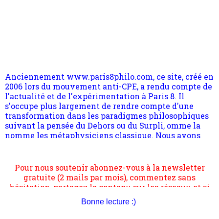
Anciennement www.paris8philo.com, ce site, créé en
2006 lors du mouvement anti-CPE, a rendu compte de
l'actualité et de l'expérimentation à Paris 8. Il
s'occupe plus largement de rendre compte d'une
transformation dans les paradigmes philosophiques
suivant la pensée du Dehors ou du Surpli, omme la
nomme les métaphysiciens classique. Nous avons
quant à nous déjà basculé d'emblée dans la modernité
quantique, résolvant la plupart des impasses
philosophique du WWe siècle. Cette pensée hors
Pour nous soutenir abonnez-vous à la newsletter
contrat est la marque d'une complexité, riche de
gratuite (2 mails par mois), commentez sans
multiples facteurs et échelles. Ce site contient des
hésitation, partagez le contenu sur les réseaux et si
articles pour être apte à un plus grand nombre de
vous le pouvez faîtes des liens depuis votre site.
choses.
Bonne lecture :)