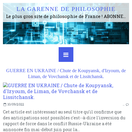
LA GARENNE DE PHILOSOPHIE
Le plus gros site de philosophie de France ! ABONNEZ-VOUS ! 4115 Articles, 1634 abonné·e·s, depuis 2006 . . . . . . . . 2 852 214 pages vues jusqu'à présent. Prestance et être apte à un plus grand nombre de choses.
GUERRE EN UKRAINE / Chute de Koupyansk, d'Izyoum, de
Liman, de Vovchansk et de Lissitchansk.
10/09/2022
…
Cet article est intéressant au seul titre qu'il confirme que
des anticipations sont possibles c'est--à-dire l'inversion du
rapport de force dans le conflit Russie-Ukraine a été
annoncée fin mai-début juin pour la...