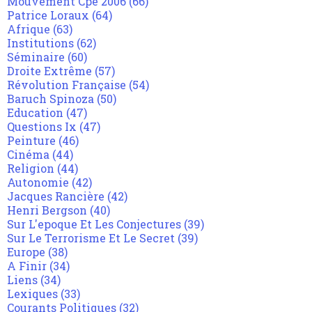
Mouvement Cpe 2006
(66)
Patrice Loraux
(64)
Afrique
(63)
Institutions
(62)
Séminaire
(60)
Droite Extrême
(57)
Révolution Française
(54)
Baruch Spinoza
(50)
Education
(47)
Questions Ix
(47)
Peinture
(46)
Cinéma
(44)
Religion
(44)
Autonomie
(42)
Jacques Rancière
(42)
Henri Bergson
(40)
Sur L'epoque Et Les Conjectures
(39)
Sur Le Terrorisme Et Le Secret
(39)
Europe
(38)
A Finir
(34)
Liens
(34)
Lexiques
(33)
Courants Politiques
(32)