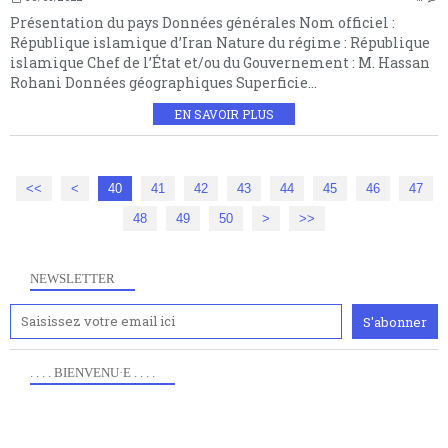
Présentation du pays Données générales Nom officiel :
République islamique d’Iran Nature du régime : République
islamique Chef de l’État et/ou du Gouvernement : M. Hassan
Rohani Données géographiques Superficie...
EN SAVOIR PLUS
<<
<
10
20
30
40
41
42
43
44
45
46
47
48
49
50
60
70
80
90
100
>
>>
NEWSLETTER
. . . . BIENVENU·E . . . .