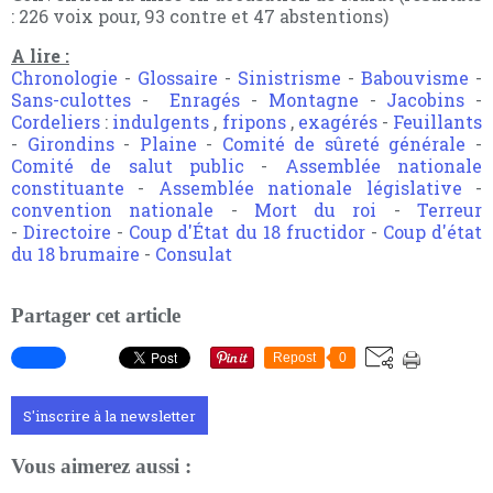
: 226 voix pour, 93 contre et 47 abstentions)
A lire :
Chronologie
-
Glossaire
-
Sinistrisme
-
Babouvisme
-
Sans-culottes
-
Enragés
-
Montagne
-
Jacobins
-
Cordeliers
:
indulgents
,
fripons
,
exagérés
-
Feuillants
-
Girondins
-
Plaine
-
Comité de sûreté générale
-
Comité de salut public
-
Assemblée nationale
constituante
-
Assemblée nationale législative
-
convention nationale
-
Mort du roi
-
Terreur
-
Directoire
-
Coup d'État du 18 fructidor
-
Coup d'état
du 18 brumaire
-
Consulat
Partager cet article
Repost
0
S'inscrire à la newsletter
Vous aimerez aussi :