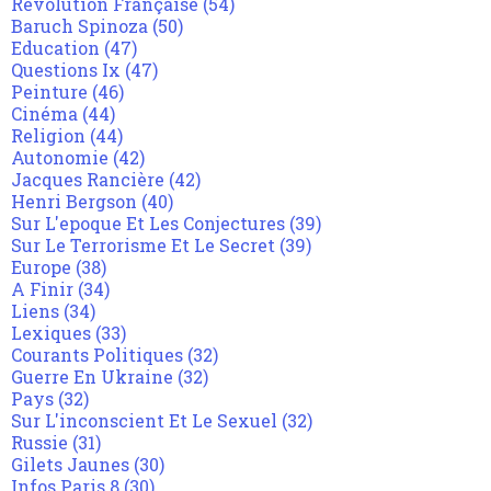
Révolution Française
(54)
Baruch Spinoza
(50)
Education
(47)
Questions Ix
(47)
Peinture
(46)
Cinéma
(44)
Religion
(44)
Autonomie
(42)
Jacques Rancière
(42)
Henri Bergson
(40)
Sur L'epoque Et Les Conjectures
(39)
Sur Le Terrorisme Et Le Secret
(39)
Europe
(38)
A Finir
(34)
Liens
(34)
Lexiques
(33)
Courants Politiques
(32)
Guerre En Ukraine
(32)
Pays
(32)
Sur L'inconscient Et Le Sexuel
(32)
Russie
(31)
Gilets Jaunes
(30)
Infos Paris 8
(30)