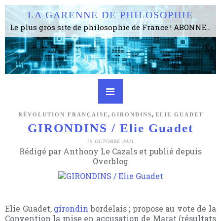
LA GARENNE DE PHILOSOPHIE
Le plus gros site de philosophie de France ! ABONNEZ-VOUS ! 4115 Articles, 1634 abonné·e·s, depuis 2006 . . . . . . . . 2 852 214 pages vues jusqu'à présent. Prestance et être apte à un plus grand nombre de choses.
,
,
RÉVOLUTION FRANÇAISE
GIRONDINS
ELIE GUADET
GIRONDINS / Elie Guadet
15 OCTOBRE 2021
Rédigé par Anthony Le Cazals et publié depuis
Overblog
Elie Guadet,
girondin
bordelais ; propose au vote de la
Convention la mise en accusation de Marat (résultats