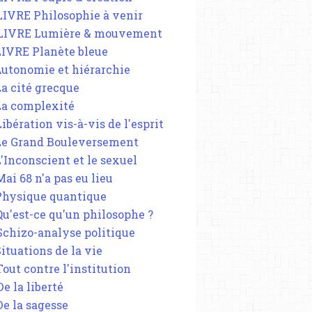
 LIVRE Philosophie à venir
ENTATS DU 13 NOVEMBRE 2015
 LIVRE Lumière & mouvement
LE TERRORISME ET LE SECRET
 LIVRE Planète bleue
 Autonomie et hiérarchie
La cité grecque
 La complexité
Libération vis-à-vis de l'esprit
 Le Grand Bouleversement
L'Inconscient et le sexuel
Mai 68 n'a pas eu lieu
 Physique quantique
 Qu'est-ce qu'un philosophe ?
SUR L'ART ET LA CULTURE
 Schizo-analyse politique
LE TERRORISME ET LE SECRET
Situations de la vie
MARK LOMBARDI
Tout contre l'institution
De la liberté
De la sagesse