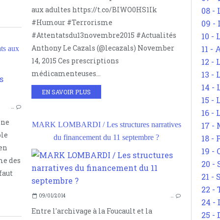
aux adultes https://t.co/BIWO0HS1Ik
08 -
ATT
#Humour #Terrorisme
09 -
SUR 
#Attentatsdu13novembre2015 #Actualités
10 -
Anthony Le Cazals (@lecazals) November
11 -
ts aux
14, 2015 Ces prescriptions
12 - 
médicamenteuses...
13 -
HUMOUR
14 - 
EN SAVOIR PLUS
TERRORISME
15 -
…
ATTENTATS DU 13 NOVEMBRE 2015
16 - 
 ne
ACTUALITÉS
17 - 
MARK LOMBARDI / Les structures narratives
ple
SUR LE TERRORISME ET LE SECRET
18 -
du financement du 11 septembre ?
 en
19 -
me des
20 -
faut
SUR 
21 - 
22 - 
09/01/2014
…
24 - 
Entre l'archivage à la Foucault et la
25 - 