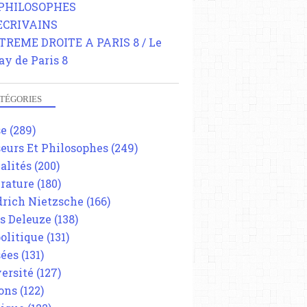
 PHILOSOPHES
 ECRIVAINS
TREME DROITE A PARIS 8 / Le
ay de Paris 8
TÉGORIES
LE TERRORISME ET LE SECRET
BEN LADEN
se
(289)
ACTUALITÉS
eurs Et Philosophes
(249)
ENTATS DU 11 SEPTEMBRE 2001
alités
(200)
érature
(180)
drich Nietzsche
(166)
es Deleuze
(138)
olitique
(131)
ées
(131)
ersité
(127)
ons
(122)