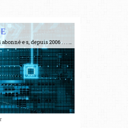
IE
Le plus gros site de philosophie de France ! ABONNEZ-VOUS ! 4115 Articles, 1634 abonné·e·s, depuis 2006 . . . . . . . . 2 852 214 pages vues jusqu'à présent. Prestance et être apte à un plus grand nombre de choses.
T