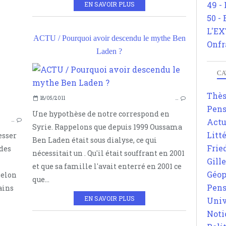
49 -
EN SAVOIR PLUS
50 -
SUR LE TERRORISME ET LE SECRET
L'EX
COLONISATION
ACTU / Pourquoi avoir descendu le mythe Ben
Onfr
ALGÉRIE
Laden ?
CA
SUR 
Thè
18/05/2011
…
Pens
Une hypothèse de notre correspond en
ATT
Actu
…
Syrie. Rappelons que depuis 1999 Oussama
Litt
esser
Ben Laden était sous dialyse, ce qui
Frie
 des
nécessitait un . Qu'il était souffrant en 2001
Gill
et que sa famille l'avait enterré en 2001 ce
Géop
selon
que...
Pens
ains
EN SAVOIR PLUS
Univ
Noti