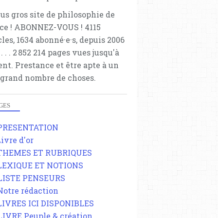
lus gros site de philosophie de
ce ! ABONNEZ-VOUS ! 4115
cles, 1634 abonné·e·s, depuis 2006
 . . . . . 2 852 214 pages vues jusqu'à
ent. Prestance et être apte à un
 grand nombre de choses.
GES
 PRESENTATION
Livre d'or
 THEMES ET RUBRIQUES
 LEXIQUE ET NOTIONS
 LISTE PENSEURS
HUMOUR
 Notre rédaction
TERRORISME
 LIVRES ICI DISPONIBLES
ACTUALITÉS
 LIVRE Peuple & création
ATTENTATS