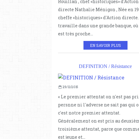
Rouillan , chef «historiques» d'Action
directe Nathalie Ménigon , Née en 19
cheffe «historiques» d'Action directe.
travaille dans une grande banque, où 
est très proche...
EN SAVOIR PLUS
DEFINITION / Résistance
29/11/2015
« Le premier attentat on n'est pas pri
persnne ni l'adverse ne sait pas qui o
c'est notre premier attentat.
Généralement on est pris au deuxiè
troisième attentat, parce que comm
est jeune et...