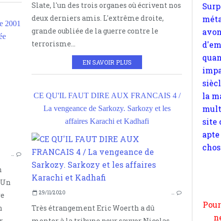
quan
Slate, l'un des trois organes où écrivent nos
impa
deux derniers amis. L'extrême droite,
e 2001
sièc
grande oubliée de la guerre contre le
ée
la m
terrorisme...
mult
ATTENTATS DU 11 SEPTEMBRE 2001
EN SAVOIR PLUS
site
BEN LADEN
apte
ACTUALITÉS
chos
CE QU'IL FAUT DIRE AUX FRANCAIS 4 /
GÉOPOLITIQUE
La vengeance de Sarkozy. Sarkozy et les
SUR LE TERRORISME ET LE SECRET
affaires Karachi et Kadhafi
…
Pour
n
n
moi
4 Un
CE Q
29/11/2020
…
par
re
SUR 
et 
Très étrangement Eric Woerth a dû
n
monter à la tribune pour sauver Nicolas
r