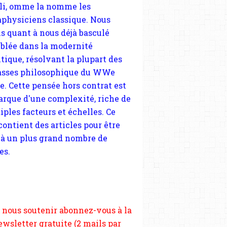
tique, résolvant la plupart des
sses philosophique du WWe
le. Cette pensée hors contrat est
arque d'une complexité, riche de
iples facteurs et échelles. Ce
 contient des articles pour être
 à un plus grand nombre de
es.
NICOLAS SARKOZY
 nous soutenir abonnez-vous à la
AFFAIRES
ewsletter gratuite (2 mails par
ATTENTATS
s), commentez sans hésitation,
U'IL FAUT DIRE AUX FRANÇAIS
tagez le contenu sur les réseaux
LE TERRORISME ET LE SECRET
si vous le pouvez faîtes des liens
depuis votre site.