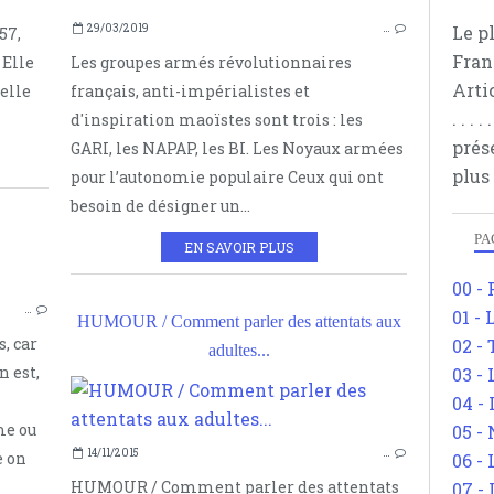
Le p
29/03/2019
…
57,
Fran
 Elle
Les groupes armés révolutionnaires
Arti
elle
français, anti-impérialistes et
. . .
d'inspiration maoïstes sont trois : les
prés
GARI, les NAPAP, les BI. Les Noyaux armées
plus
pour l’autonomie populaire Ceux qui ont
besoin de désigner un...
PA
EN SAVOIR PLUS
00 -
POLITIQUE
…
01 - 
RÉSISTANCE
HUMOUR / Comment parler des attentats aux
s, car
02 -
PASOLINI
adultes...
n est,
03 -
MÉTIER
04 -
BORIS CYRULNIK
me ou
05 -
RENÉ CHAR
14/11/2015
…
e on
06 -
SUR LE TERRORISME ET LE SECRET
HUMOUR / Comment parler des attentats
07 -