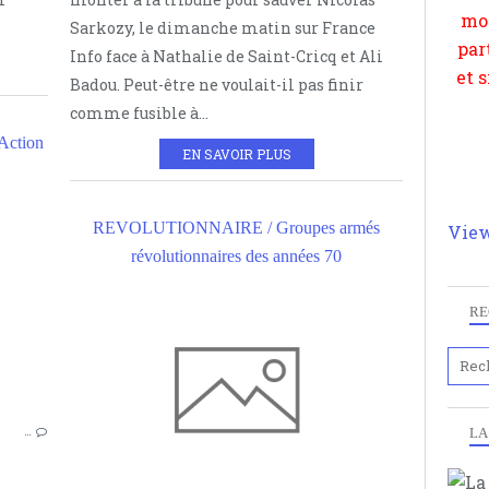
Sarkozy, le dimanche matin sur France
Info face à Nathalie de Saint-Cricq et Ali
Badou. Peut-être ne voulait-il pas finir
comme fusible à...
ction
EN SAVOIR PLUS
ACTION DIRECTE
REVOLUTIONNAIRE / Groupes armés
View
ATTENTAS
révolutionnaires des années 70
SUR LE TERRORISME ET LE SECRET
RE
SUR 
LA
…