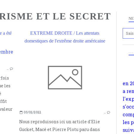
RISME ET LE SECRET
NE
Anc
a été
EXTREME DROITE / Les attentats
www.
domestiques de l'extrême droite américaine
en 2
. .
JACQUES TOUBON
SUR 
a re
ATTENTATS DU 11 SEPTEMBRE 2001
l'ex
…
PATRIOT ACT
s'oc
rfois
SUR LE TERRORISME ET LE SECRET
comp
e les
SUICIDES
les 
é
suiv
ffit
Surp
valeur
méta
03/02/2022
…
avon
Nous reproduisons ici un article d'Elie
d'em
Gucket, Macé et Pierre Plotu paru dans