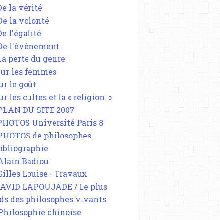
De la vérité
 De la volonté
De l'égalité
 De l'événement
 La perte du genre
 Sur les femmes
ur le goût
ur les cultes et la « religion. »
 PLAN DU SITE 2007
 PHOTOS Université Paris 8
LE TERRORISME ET LE SECRET
 PHOTOS de philosophes
Bibliographie
 Alain Badiou
 Gilles Louise - Travaux
DAVID LAPOUJADE / Le plus
ds des philosophes vivants
 Philosophie chinoise