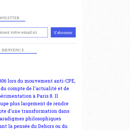
WSLETTER
iennement
paris8philo.com, ce site, créé
006 lors du mouvement anti-CPE,
 . . BIENVENU·E . . . .
LE TERRORISME ET LE SECRET
ndu compte de l'actualité et de
ATTENTATS
périmentation à Paris 8. Il
cupe plus largement de rendre
te d'une transformation dans
paradigmes philosophiques
ant la pensée du Dehors ou du
li, omme la nomme les
physiciens classique. Nous
s quant à nous déjà basculé
blée dans la modernité