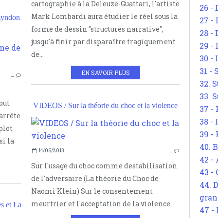
cartographie à la Deleuze-Guattari, l'artiste
26 - 
Mark Lombardi aura étudier le réel sous la
Lyndon
27 -
forme de dessin "structures narrative",
28 - 
jusqu'à finir par disparaître tragiquement
29 -
SUR LE TERRORISME ET LE SECRET
de...
30 -
INTENTIONNALITÉ
31 -
EN SAVOIR PLUS
…
LYNDON LAROUCHE
32. S
33. S
out
VIDEOS / Sur la théorie du choc et la violence
37 -
arrête
38 -
plot
SUR 
39 -
si la
40. 
14/06/2013
…
42 -
Sur l'usage du choc comme destabilisation
43 -
de l'adversaire (La théorie du Choc de
44. 
Naomi Klein) Sur le consentement
gran
meurtrier et l'acceptation de la violence.
 et La
47 -