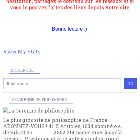
vous le pouvez faîtes des liens depuis votre site.
transformation dans les paradigmes philosophiques
suivant la pensée du Dehors ou du Surpli, omme la
nomme les métaphysiciens classique. Nous avons
quant à nous déjà basculé d'emblée dans la modernité
quantique, résolvant la plupart des impasses
Bonne lecture :)
philosophique du WWe siècle. Cette pensée hors
contrat est la marque d'une complexité, riche de
multiples facteurs et échelles. Ce site contient des
View My Stats
articles pour être apte à un plus grand nombre de
choses.
RECHERCHE
LA GARENNE DE PHILOSOPHIE
Le plus gros site de philosophie de France !
ABONNEZ-VOUS ! 4115 Articles, 1634 abonné·e·s,
depuis 2006 . . . . . . . . 2 852 214 pages vues jusqu'à
présent. Prestance et être apte à un plus grand