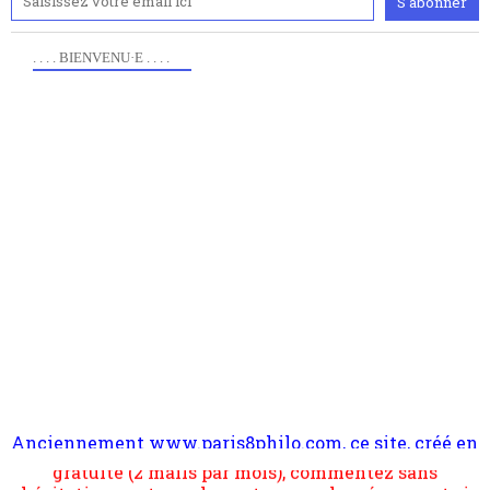
. . . . BIENVENU·E . . . .
Anciennement www.paris8philo.com, ce site, créé en
Pour nous soutenir abonnez-vous à la newsletter
2006 lors du mouvement anti-CPE, a rendu compte de
gratuite (2 mails par mois), commentez sans
l'actualité et de l'expérimentation à Paris 8. Il
hésitation, partagez le contenu sur les réseaux et si
s'occupe plus largement de rendre compte d'une