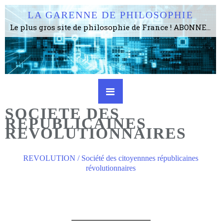
LA GARENNE DE PHILOSOPHIE
Le plus gros site de philosophie de France ! ABONNEZ-VOUS ! 4115 Articles, 1634 abonné·e·s, depuis 2006 . . . . . . . . 2 852 214 pages vues jusqu'à présent. Prestance et être apte à un plus grand nombre de choses.
SOCIETE DES
REPUBLICAINES
REVOLUTIONNAIRES
REVOLUTION / Société des citoyennnes républicaines
révolutionnaires