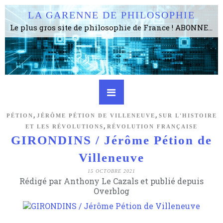
LA GARENNE DE PHILOSOPHIE
Le plus gros site de philosophie de France ! ABONNEZ-VOUS ! 4115 Articles, 1634 abonné·e·s, depuis 2006 . . . . . . . . 2 852 214 pages vues jusqu'à présent. Prestance et être apte à un plus grand nombre de choses.
,
,
PÉTION
JÉRÔME PÉTION DE VILLENEUVE
SUR L'HISTOIRE
,
ET LES RÉVOLUTIONS
RÉVOLUTION FRANÇAISE
GIRONDINS / Jérôme Pétion de
Villeneuve
15 OCTOBRE 2021
Rédigé par Anthony Le Cazals et publié depuis
Overblog