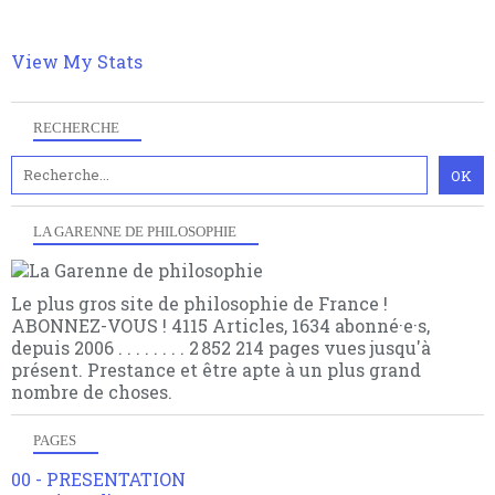
multiples facteurs et échelles. Ce site contient des
articles pour être apte à un plus grand nombre de
View My Stats
choses.
RECHERCHE
LA GARENNE DE PHILOSOPHIE
Le plus gros site de philosophie de France !
ABONNEZ-VOUS ! 4115 Articles, 1634 abonné·e·s,
depuis 2006 . . . . . . . . 2 852 214 pages vues jusqu'à
présent. Prestance et être apte à un plus grand
nombre de choses.
PAGES
00 - PRESENTATION