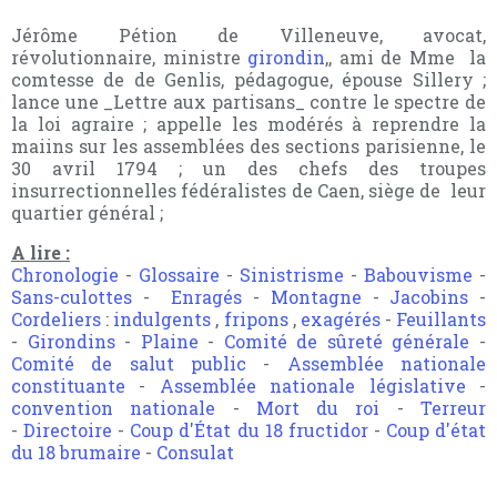
Jérôme Pétion de Villeneuve, avocat,
révolutionnaire, ministre
girondin
,, ami de Mme la
comtesse de de Genlis, pédagogue, épouse Sillery ;
lance une _Lettre aux partisans_ contre le spectre de
la loi agraire ; appelle les modérés à reprendre la
maiins sur les assemblées des sections parisienne, le
30 avril 1794 ; un des chefs des troupes
insurrectionnelles fédéralistes de Caen, siège de leur
quartier général ;
A lire :
Chronologie
-
Glossaire
-
Sinistrisme
-
Babouvisme
-
Sans-culottes
-
Enragés
-
Montagne
-
Jacobins
-
Cordeliers
:
indulgents
,
fripons
,
exagérés
-
Feuillants
-
Girondins
-
Plaine
-
Comité de sûreté générale
-
Comité de salut public
-
Assemblée nationale
constituante
-
Assemblée nationale législative
-
convention nationale
-
Mort du roi
-
Terreur
-
Directoire
-
Coup d'État du 18 fructidor
-
Coup d'état
du 18 brumaire
-
Consulat