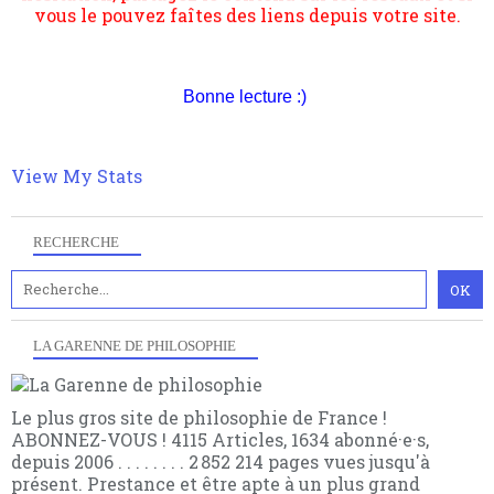
suivant la pensée du Dehors ou du Surpli, omme la
nomme les métaphysiciens classique. Nous avons
quant à nous déjà basculé d'emblée dans la modernité
quantique, résolvant la plupart des impasses
Bonne lecture :)
philosophique du WWe siècle. Cette pensée hors
contrat est la marque d'une complexité, riche de
multiples facteurs et échelles. Ce site contient des
articles pour être apte à un plus grand nombre de
View My Stats
choses.
RECHERCHE
LA GARENNE DE PHILOSOPHIE
Le plus gros site de philosophie de France !
ABONNEZ-VOUS ! 4115 Articles, 1634 abonné·e·s,
depuis 2006 . . . . . . . . 2 852 214 pages vues jusqu'à
présent. Prestance et être apte à un plus grand