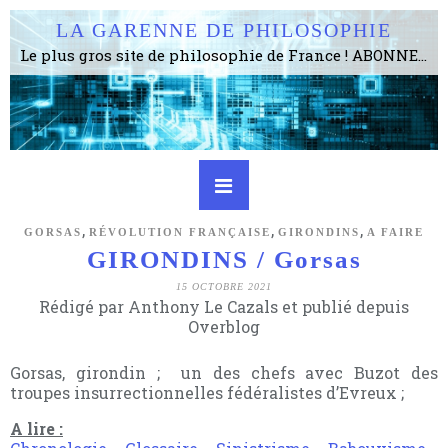
LA GARENNE DE PHILOSOPHIE
Le plus gros site de philosophie de France ! ABONNEZ-VOUS ! 4115 Articles, 1634 abonné·e·s, depuis 2006 . . . . . . . . 2 852 214 pages vues jusqu'à présent. Prestance et être apte à un plus grand nombre de choses.
,
,
,
GORSAS
RÉVOLUTION FRANÇAISE
GIRONDINS
A FAIRE
GIRONDINS / Gorsas
15 OCTOBRE 2021
Rédigé par Anthony Le Cazals et publié depuis
Overblog
Gorsas, girondin ; un des chefs avec Buzot des
troupes insurrectionnelles fédéralistes d’Evreux ;
A lire :