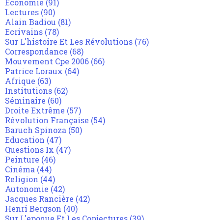
Economie
(91)
Lectures
(90)
Alain Badiou
(81)
Ecrivains
(78)
Sur L'histoire Et Les Révolutions
(76)
Correspondance
(68)
Mouvement Cpe 2006
(66)
Patrice Loraux
(64)
Afrique
(63)
Institutions
(62)
Séminaire
(60)
Droite Extrême
(57)
Révolution Française
(54)
Baruch Spinoza
(50)
Education
(47)
Questions Ix
(47)
Peinture
(46)
Cinéma
(44)
Religion
(44)
Autonomie
(42)
Jacques Rancière
(42)
Henri Bergson
(40)
Sur L'epoque Et Les Conjectures
(39)