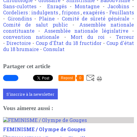
Chronologie
-
Glossaire
-
Sinistrisme
-
Babouvisme
-
Sans-culottes
-
Enragés
-
Montagne
-
Jacobins
-
Cordeliers
:
indulgents
,
fripons
,
exagérés
-
Feuillants
-
Girondins
-
Plaine
-
Comité de sûreté générale
-
Comité de salut public
-
Assemblée nationale
constituante
-
Assemblée nationale législative
-
convention nationale
-
Mort du roi
-
Terreur
-
Directoire
-
Coup d'État du 18 fructidor
-
Coup d'état
du 18 brumaire
-
Consulat
Partager cet article
Repost
0
S'inscrire à la newsletter
Vous aimerez aussi :
FEMINISME / Olympe de Gouges