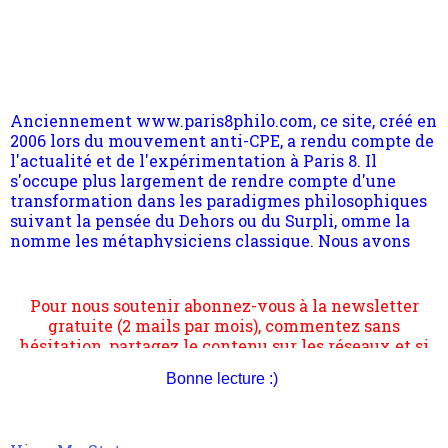
Anciennement www.paris8philo.com, ce site, créé en
2006 lors du mouvement anti-CPE, a rendu compte de
l'actualité et de l'expérimentation à Paris 8. Il
s'occupe plus largement de rendre compte d'une
transformation dans les paradigmes philosophiques
suivant la pensée du Dehors ou du Surpli, omme la
nomme les métaphysiciens classique. Nous avons
quant à nous déjà basculé d'emblée dans la modernité
quantique, résolvant la plupart des impasses
philosophique du WWe siècle. Cette pensée hors
Pour nous soutenir abonnez-vous à la newsletter
contrat est la marque d'une complexité, riche de
gratuite (2 mails par mois), commentez sans
multiples facteurs et échelles. Ce site contient des
hésitation, partagez le contenu sur les réseaux et si
articles pour être apte à un plus grand nombre de
vous le pouvez faîtes des liens depuis votre site.
choses.
Bonne lecture :)