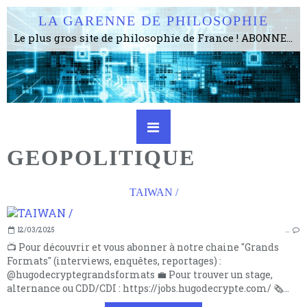
LA GARENNE DE PHILOSOPHIE
Le plus gros site de philosophie de France ! ABONNEZ-VOUS ! 4115 Articles, 1634 abonné·e·s, depuis 2006 . . . . . . . . 2 852 214 pages vues jusqu'à présent. Prestance et être apte à un plus grand nombre de choses.
GEOPOLITIQUE
TAIWAN /
12/03/2025
…
📺 Pour découvrir et vous abonner à notre chaine "Grands
Formats" (interviews, enquêtes, reportages) :
@hugodecryptegrandsformats 💼 Pour trouver un stage,
alternance ou CDD/CDI : https://jobs.hugodecrypte.com/ 🗞️...