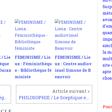
quan
impa
sièc
la m
mult
site
apte
chos
/ Lie
FEMINISME / Lie
FEMINISME / Lie
hèque
ux : Féministhèqu
ux : Centre audiov
Duran
e - Bibliothèque fé
isuel Simone de B
ministe
eauvoir
Pour
n
moi
POLITIQUE / La double stratégie de l'extrême droite
PHILOSOPHIE / Le Sceptique et l'Individu Empirique chez Immanuel Kant
par
et 
ICLE