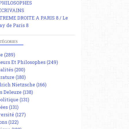
 PHILOSOPHES
 ECRIVAINS
TREME DROITE A PARIS 8 / Le
ay de Paris 8
TÉGORIES
se
(289)
eurs Et Philosophes
(249)
alités
(200)
érature
(180)
drich Nietzsche
(166)
es Deleuze
(138)
olitique
(131)
ées
(131)
ersité
(127)
ons
(122)