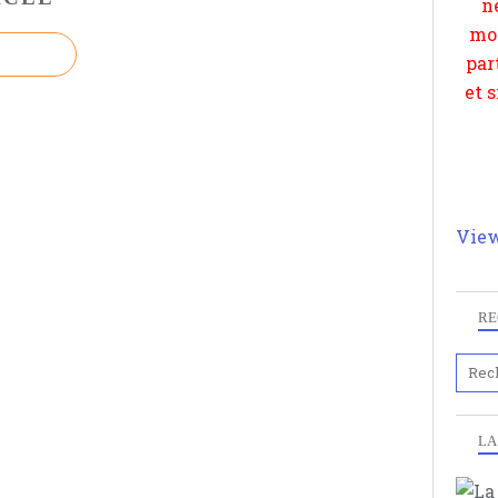
View
RE
LA