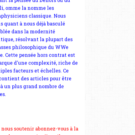
tique, résolvant la plupart des
sses philosophique du WWe
le. Cette pensée hors contrat est
arque d'une complexité, riche de
iples facteurs et échelles. Ce
 contient des articles pour être
 à un plus grand nombre de
es.
 nous soutenir abonnez-vous à la
ewsletter gratuite (2 mails par
s), commentez sans hésitation,
tagez le contenu sur les réseaux
si vous le pouvez faîtes des liens