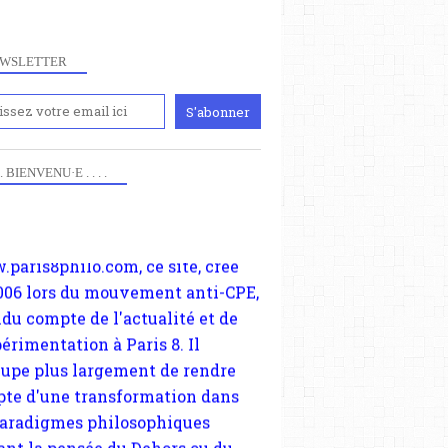
WSLETTER
iennement
paris8philo.com, ce site, créé
 . . BIENVENU·E . . . .
006 lors du mouvement anti-CPE,
ndu compte de l'actualité et de
périmentation à Paris 8. Il
cupe plus largement de rendre
te d'une transformation dans
paradigmes philosophiques
ant la pensée du Dehors ou du
li, omme la nomme les
physiciens classique. Nous
s quant à nous déjà basculé
blée dans la modernité