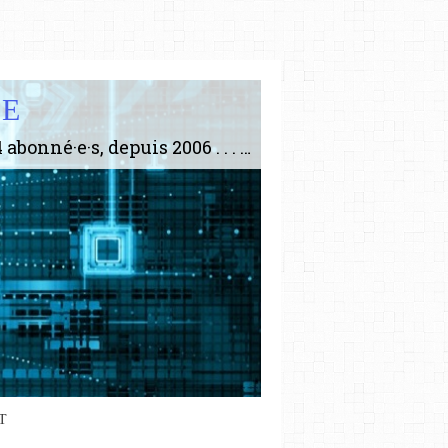
IE
Le plus gros site de philosophie de France ! ABONNEZ-VOUS ! 4115 Articles, 1634 abonné·e·s, depuis 2006 . . . . . . . . 2 852 214 pages vues jusqu'à présent. Prestance et être apte à un plus grand nombre de choses.
T