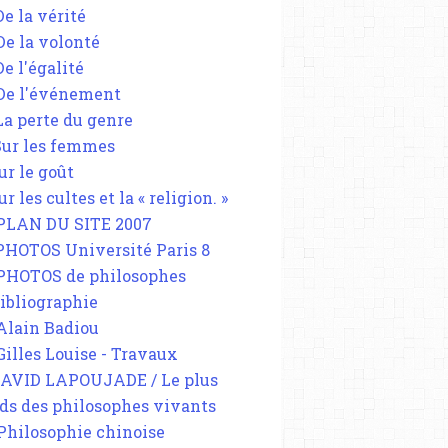
De la vérité
 De la volonté
De l'égalité
 De l'événement
 La perte du genre
 Sur les femmes
ur le goût
ur les cultes et la « religion. »
 PLAN DU SITE 2007
 PHOTOS Université Paris 8
 PHOTOS de philosophes
Bibliographie
 Alain Badiou
 Gilles Louise - Travaux
DAVID LAPOUJADE / Le plus
ds des philosophes vivants
 Philosophie chinoise