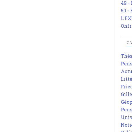
49 -
50 -
L'EX
Onfr
CA
Thè
Pens
Actu
Litt
Frie
Gill
Géop
Pens
Univ
Noti