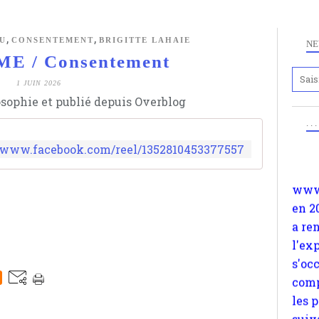
,
,
U
CONSENTEMENT
BRIGITTE LAHAIE
NE
E / Consentement
1 JUIN 2026
Anc
osophie et publié depuis Overblog
www.
. .
en 2
a re
//www.facebook.com/reel/1352810453377557
l'ex
s'oc
comp
les 
suiv
Surp
méta
avon
d'em