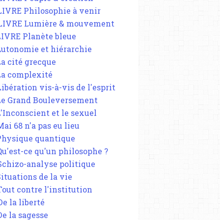
 LIVRE Philosophie à venir
 LIVRE Lumière & mouvement
 LIVRE Planète bleue
 Autonomie et hiérarchie
La cité grecque
 La complexité
Libération vis-à-vis de l'esprit
 Le Grand Bouleversement
L'Inconscient et le sexuel
Mai 68 n'a pas eu lieu
 Physique quantique
 Qu'est-ce qu'un philosophe ?
 Schizo-analyse politique
Situations de la vie
Tout contre l'institution
De la liberté
De la sagesse