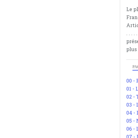
Le p
Fran
Arti
. . .
prés
plus
PA
00 -
01 - 
02 -
03 -
04 -
05 -
06 -
07 -