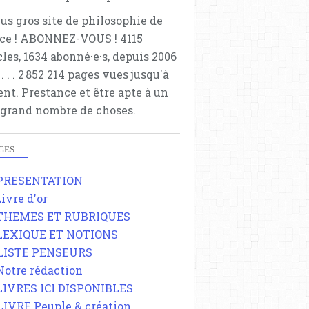
lus gros site de philosophie de
ce ! ABONNEZ-VOUS ! 4115
cles, 1634 abonné·e·s, depuis 2006
 . . . . . 2 852 214 pages vues jusqu'à
ent. Prestance et être apte à un
 grand nombre de choses.
GES
 PRESENTATION
Livre d'or
 THEMES ET RUBRIQUES
 LEXIQUE ET NOTIONS
 LISTE PENSEURS
 Notre rédaction
 LIVRES ICI DISPONIBLES
 LIVRE Peuple & création