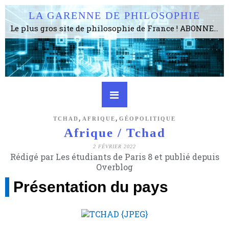
LA GARENNE DE PHILOSOPHIE
Le plus gros site de philosophie de France ! ABONNEZ-VOUS ! 4115 Articles, 1634 abonné·e·s, depuis 2006 . . . . . . . . 2 852 214 pages vues jusqu'à présent. Prestance et être apte à un plus grand nombre de choses.
,
,
TCHAD
AFRIQUE
GÉOPOLITIQUE
Afrique / Tchad
2 FÉVRIER 2022
Rédigé par Les étudiants de Paris 8 et publié depuis
Overblog
Présentation du pays