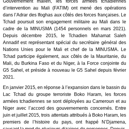
Gouvernement malien, les forces armées tchadiennes
d’intervention au Mali (FATIM) ont mené des opérations
dans l’Adrar des Ifoghas aux côtés des forces françaises. Le
Tchad poursuit son engagement militaire au Mali dans le
cadre de la MINUSMA (1454 personnels en mars 2021).
Depuis décembre 2015, le Tchadien Mahamat Saleh
Annadif est représentant spécial du secrétaire général des
Nations Unies pour le Mali et chef de la MINUSMA. Le
Tchad participe également, aux côtés de la Mauritanie, du
Mali, du Burkina Faso et du Niger, à la Force conjointe du
G5 Sahel, et préside à nouveau le G5 Sahel depuis février
2021.
En janvier 2015, en réponse à l’expansion dans le bassin du
Lac Tchad du groupe terroriste Boko Haram, les forces
armées tchadiennes se sont déployées au Cameroun et au
Niger avec l’accord des gouvernements concernés. Entre
juin et juillet 2015, trois attentats attribués à Boko Haram, les
premiers de l’histoire du pays, ont frappé N’Djamena,
causant la mort de plusieurs dizaines de personnes. Depuis,