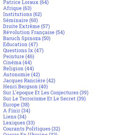
Patrice Loraux
(64)
Afrique
(63)
Institutions
(62)
Séminaire
(60)
Droite Extrême
(57)
Révolution Française
(54)
Baruch Spinoza
(50)
Education
(47)
Questions Ix
(47)
Peinture
(46)
Cinéma
(44)
Religion
(44)
Autonomie
(42)
Jacques Rancière
(42)
Henri Bergson
(40)
Sur L'epoque Et Les Conjectures
(39)
Sur Le Terrorisme Et Le Secret
(39)
Europe
(38)
A Finir
(34)
Liens
(34)
Lexiques
(33)
Courants Politiques
(32)
Guerre En Ukraine
(32)