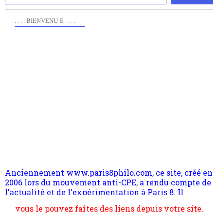
. . . . BIENVENU·E . . . .
Anciennement www.paris8philo.com, ce site, créé en
2006 lors du mouvement anti-CPE, a rendu compte de
l'actualité et de l'expérimentation à Paris 8. Il
s'occupe plus largement de rendre compte d'une
transformation dans les paradigmes philosophiques
suivant la pensée du Dehors ou du Surpli, omme la
nomme les métaphysiciens classique. Nous avons