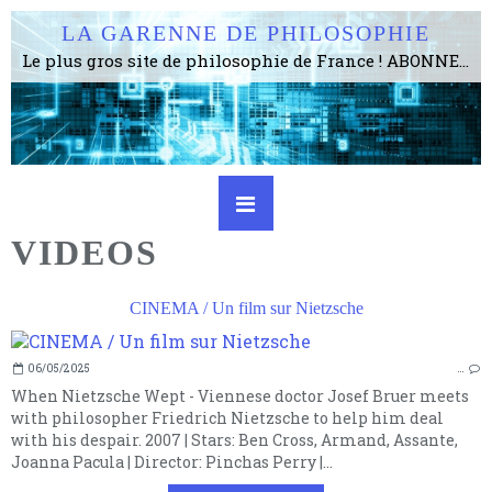
LA GARENNE DE PHILOSOPHIE
Le plus gros site de philosophie de France ! ABONNEZ-VOUS ! 4115 Articles, 1634 abonné·e·s, depuis 2006 . . . . . . . . 2 852 214 pages vues jusqu'à présent. Prestance et être apte à un plus grand nombre de choses.
VIDEOS
CINEMA / Un film sur Nietzsche
06/05/2025
…
When Nietzsche Wept - Viennese doctor Josef Bruer meets
with philosopher Friedrich Nietzsche to help him deal
with his despair. 2007 | Stars: Ben Cross, Armand, Assante,
Joanna Pacula | Director: Pinchas Perry |...