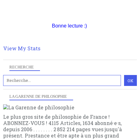
quant à nous déjà basculé d'emblée dans la modernité
quantique, résolvant la plupart des impasses
philosophique du WWe siècle. Cette pensée hors
Pour nous soutenir abonnez-vous à la newsletter
contrat est la marque d'une complexité, riche de
gratuite (2 mails par mois), commentez sans
Bonne lecture :)
multiples facteurs et échelles. Ce site contient des
hésitation, partagez le contenu sur les réseaux et si
articles pour être apte à un plus grand nombre de
vous le pouvez faîtes des liens depuis votre site.
choses.
View My Stats
RECHERCHE
LA GARENNE DE PHILOSOPHIE
Le plus gros site de philosophie de France !
ABONNEZ-VOUS ! 4115 Articles, 1634 abonné·e·s,
depuis 2006 . . . . . . . . 2 852 214 pages vues jusqu'à
présent. Prestance et être apte à un plus grand