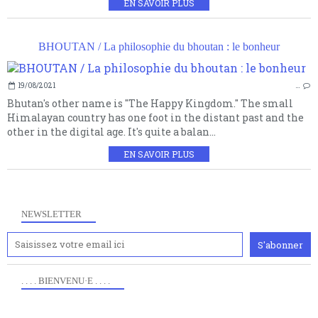
EN SAVOIR PLUS
BHOUTAN / La philosophie du bhoutan : le bonheur
19/08/2021
…
Bhutan's other name is "The Happy Kingdom." The small
Himalayan country has one foot in the distant past and the
other in the digital age. It's quite a balan...
EN SAVOIR PLUS
NEWSLETTER
. . . . BIENVENU·E . . . .