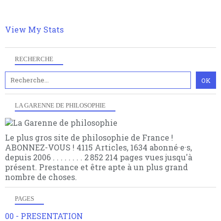
philosophique du WWe siècle. Cette pensée hors
contrat est la marque d'une complexité, riche de
multiples facteurs et échelles. Ce site contient des
View My Stats
articles pour être apte à un plus grand nombre de
choses.
RECHERCHE
LA GARENNE DE PHILOSOPHIE
Le plus gros site de philosophie de France !
ABONNEZ-VOUS ! 4115 Articles, 1634 abonné·e·s,
depuis 2006 . . . . . . . . 2 852 214 pages vues jusqu'à
présent. Prestance et être apte à un plus grand
nombre de choses.
PAGES
00 - PRESENTATION