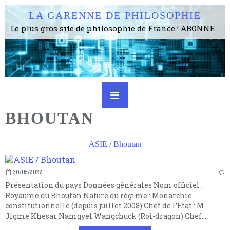
LA GARENNE DE PHILOSOPHIE
Le plus gros site de philosophie de France ! ABONNEZ-VOUS ! 4115 Articles, 1634 abonné·e·s, depuis 2006 . . . . . . . . 2 852 214 pages vues jusqu'à présent. Prestance et être apte à un plus grand nombre de choses.
BHOUTAN
ASIE / Bhoutan
30/05/2022
…
Présentation du pays Données générales Nom officiel :
Royaume du Bhoutan Nature du régime : Monarchie
constitutionnelle (depuis juillet 2008) Chef de l’Etat : M.
Jigme Khesar Namgyel Wangchuck (Roi-dragon) Chef...