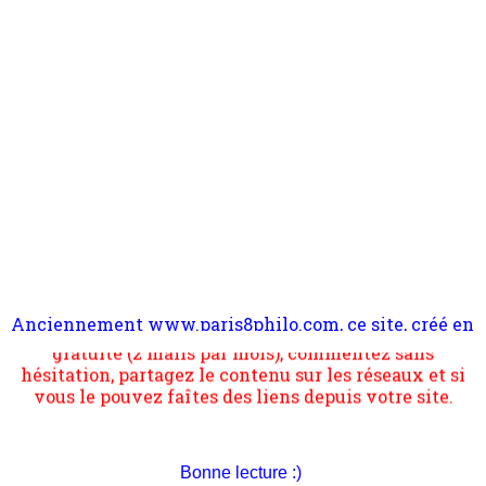
Anciennement www.paris8philo.com, ce site, créé en
Pour nous soutenir abonnez-vous à la newsletter
2006 lors du mouvement anti-CPE, a rendu compte de
gratuite (2 mails par mois), commentez sans
l'actualité et de l'expérimentation à Paris 8. Il
hésitation, partagez le contenu sur les réseaux et si
s'occupe plus largement de rendre compte d'une
vous le pouvez faîtes des liens depuis votre site.
transformation dans les paradigmes philosophiques
suivant la pensée du Dehors ou du Surpli, omme la
nomme les métaphysiciens classique. Nous avons
quant à nous déjà basculé d'emblée dans la modernité
quantique, résolvant la plupart des impasses
Bonne lecture :)