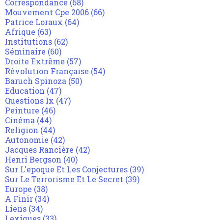
Correspondance
(68)
Mouvement Cpe 2006
(66)
Patrice Loraux
(64)
Afrique
(63)
Institutions
(62)
Séminaire
(60)
Droite Extrême
(57)
Révolution Française
(54)
Baruch Spinoza
(50)
Education
(47)
Questions Ix
(47)
Peinture
(46)
Cinéma
(44)
Religion
(44)
Autonomie
(42)
Jacques Rancière
(42)
Henri Bergson
(40)
Sur L'epoque Et Les Conjectures
(39)
Sur Le Terrorisme Et Le Secret
(39)
Europe
(38)
A Finir
(34)
Liens
(34)
Lexiques
(33)