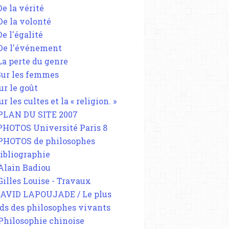
De la vérité
 De la volonté
De l'égalité
 De l'événement
 La perte du genre
 Sur les femmes
ur le goût
ur les cultes et la « religion. »
 PLAN DU SITE 2007
 PHOTOS Université Paris 8
 PHOTOS de philosophes
Bibliographie
 Alain Badiou
 Gilles Louise - Travaux
DAVID LAPOUJADE / Le plus
ds des philosophes vivants
 Philosophie chinoise