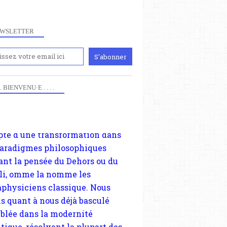
paris8philo.com, ce site, créé
006 lors du mouvement anti-CPE,
WSLETTER
ndu compte de l'actualité et de
périmentation à Paris 8. Il
cupe plus largement de rendre
te d'une transformation dans
 . . BIENVENU·E . . . .
paradigmes philosophiques
ant la pensée du Dehors ou du
li, omme la nomme les
physiciens classique. Nous
s quant à nous déjà basculé
blée dans la modernité
tique, résolvant la plupart des
sses philosophique du WWe
le. Cette pensée hors contrat est
arque d'une complexité, riche de
iples facteurs et échelles. Ce