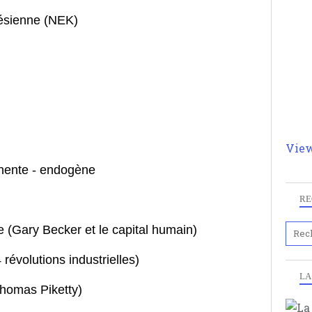
ésienne (NEK)
Pour
n
moi
par
et 
View
ente - endogène
RE
 (
Gary Becker
et le
capital humain
)
 révolutions industrielles
)
LA
Thomas
Piketty
)