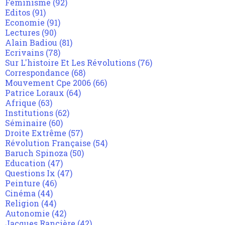
Féminisme
(92)
Editos
(91)
Economie
(91)
Lectures
(90)
Alain Badiou
(81)
Ecrivains
(78)
Sur L'histoire Et Les Révolutions
(76)
Correspondance
(68)
Mouvement Cpe 2006
(66)
Patrice Loraux
(64)
Afrique
(63)
Institutions
(62)
Séminaire
(60)
Droite Extrême
(57)
Révolution Française
(54)
Baruch Spinoza
(50)
Education
(47)
Questions Ix
(47)
Peinture
(46)
Cinéma
(44)
Religion
(44)
Autonomie
(42)
Jacques Rancière
(42)