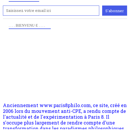
. . . . BIENVENU·E . . . .
Anciennement www.paris8philo.com, ce site, créé en
2006 lors du mouvement anti-CPE, a rendu compte de
l'actualité et de l'expérimentation à Paris 8. Il
s'occupe plus largement de rendre compte d'une
transformation dans les paradigmes philosophiques
suivant la pensée du Dehors ou du Surpli, omme la
nomme les métaphysiciens classique. Nous avons
quant à nous déjà basculé d'emblée dans la modernité