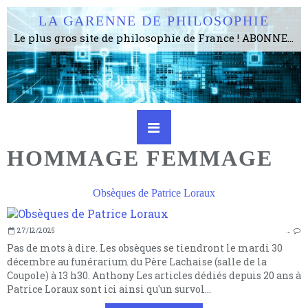
LA GARENNE DE PHILOSOPHIE
Le plus gros site de philosophie de France ! ABONNEZ-VOUS ! 4115 Articles, 1634 abonné·e·s, depuis 2006 . . . . . . . . 2 852 214 pages vues jusqu'à présent. Prestance et être apte à un plus grand nombre de choses.
HOMMAGE FEMMAGE
Obsèques de Patrice Loraux
27/12/2025
…
Pas de mots à dire. Les obsèques se tiendront le mardi 30
décembre au funérarium du Père Lachaise (salle de la
Coupole) à 13 h30. Anthony Les articles dédiés depuis 20 ans à
Patrice Loraux sont ici ainsi qu'un survol...