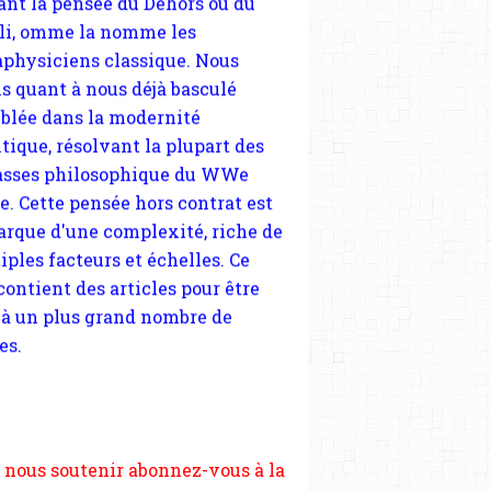
tique, résolvant la plupart des
sses philosophique du WWe
le. Cette pensée hors contrat est
arque d'une complexité, riche de
iples facteurs et échelles. Ce
 contient des articles pour être
 à un plus grand nombre de
es.
 nous soutenir abonnez-vous à la
ewsletter gratuite (2 mails par
s), commentez sans hésitation,
tagez le contenu sur les réseaux
si vous le pouvez faîtes des liens