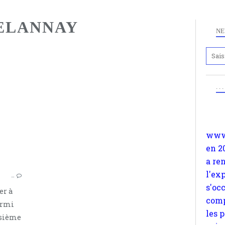
ELANNAY
NE
Anc
www.
HOMMAGE FEMMAGE
. .
en 2
VÉRONIQUE DELANNAY
a re
SUICIDES
l'ex
LES DELEUZIENS SUICIDÉS
s'oc
comp
les 
suiv
…
Surp
er à
méta
ormi
avon
isième
d'em