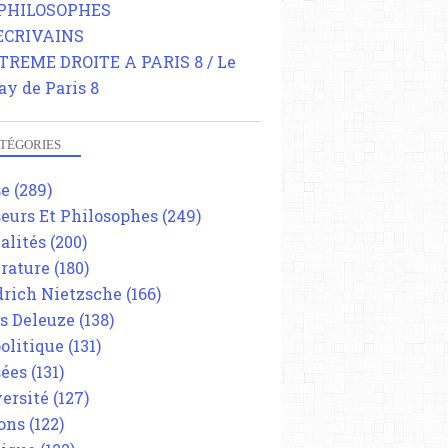
 PHILOSOPHES
 ECRIVAINS
TREME DROITE A PARIS 8 / Le
ay de Paris 8
TÉGORIES
se
(289)
eurs Et Philosophes
(249)
alités
(200)
érature
(180)
drich Nietzsche
(166)
es Deleuze
(138)
olitique
(131)
ées
(131)
ersité
(127)
ons
(122)