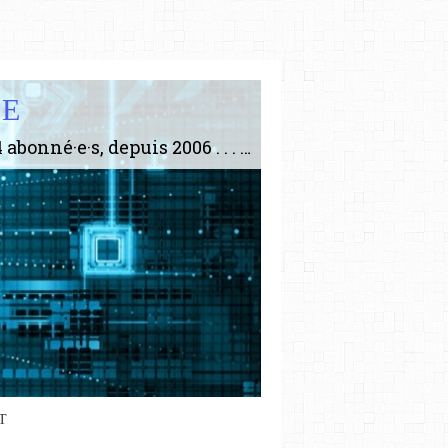
IE
Le plus gros site de philosophie de France ! ABONNEZ-VOUS ! 4115 Articles, 1634 abonné·e·s, depuis 2006 . . . . . . . . 2 852 214 pages vues jusqu'à présent. Prestance et être apte à un plus grand nombre de choses.
T