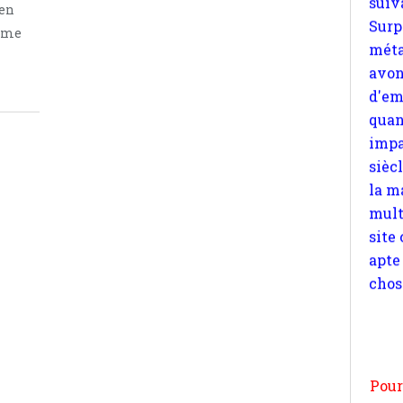
 en
quan
e me
impa
sièc
la m
mult
site
apte
chos
Pour
n
moi
par
et 