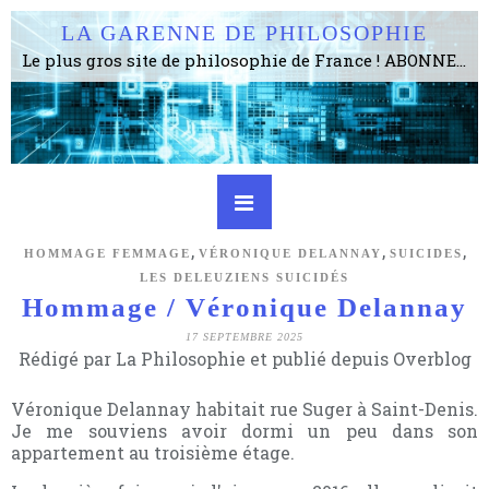
LA GARENNE DE PHILOSOPHIE
Le plus gros site de philosophie de France ! ABONNEZ-VOUS ! 4115 Articles, 1634 abonné·e·s, depuis 2006 . . . . . . . . 2 852 214 pages vues jusqu'à présent. Prestance et être apte à un plus grand nombre de choses.
,
,
,
HOMMAGE FEMMAGE
VÉRONIQUE DELANNAY
SUICIDES
LES DELEUZIENS SUICIDÉS
Hommage / Véronique Delannay
17 SEPTEMBRE 2025
Rédigé par La Philosophie et publié depuis Overblog
Véronique Delannay habitait rue Suger à Saint-Denis.
Je me souviens avoir dormi un peu dans son
appartement au troisième étage.