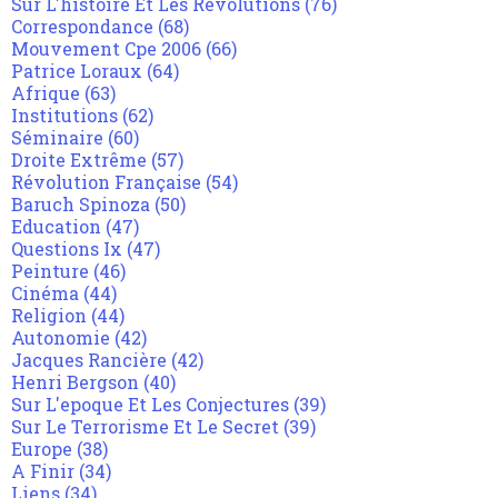
Sur L'histoire Et Les Révolutions
(76)
Correspondance
(68)
Mouvement Cpe 2006
(66)
Patrice Loraux
(64)
Afrique
(63)
Institutions
(62)
Séminaire
(60)
Droite Extrême
(57)
Révolution Française
(54)
Baruch Spinoza
(50)
Education
(47)
Questions Ix
(47)
Peinture
(46)
Cinéma
(44)
Religion
(44)
Autonomie
(42)
Jacques Rancière
(42)
Henri Bergson
(40)
Sur L'epoque Et Les Conjectures
(39)
Sur Le Terrorisme Et Le Secret
(39)
Europe
(38)
A Finir
(34)
Liens
(34)