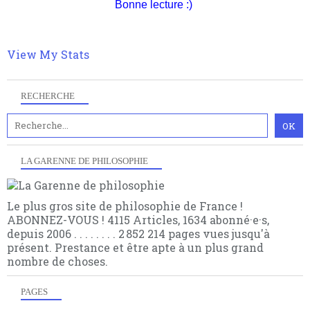
philosophique du WWe siècle. Cette pensée hors
Bonne lecture :)
contrat est la marque d'une complexité, riche de
multiples facteurs et échelles. Ce site contient des
articles pour être apte à un plus grand nombre de
View My Stats
choses.
RECHERCHE
LA GARENNE DE PHILOSOPHIE
Le plus gros site de philosophie de France !
ABONNEZ-VOUS ! 4115 Articles, 1634 abonné·e·s,
depuis 2006 . . . . . . . . 2 852 214 pages vues jusqu'à
présent. Prestance et être apte à un plus grand
nombre de choses.
PAGES