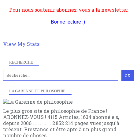
multiples facteurs et échelles. Ce site contient des
hésitation, partagez le contenu sur les réseaux et si
articles pour être apte à un plus grand nombre de
vous le pouvez faîtes des liens depuis votre site.
choses.
Bonne lecture :)
View My Stats
RECHERCHE
LA GARENNE DE PHILOSOPHIE
Le plus gros site de philosophie de France !
ABONNEZ-VOUS ! 4115 Articles, 1634 abonné·e·s,
depuis 2006 . . . . . . . . 2 852 214 pages vues jusqu'à
présent. Prestance et être apte à un plus grand
nombre de choses.