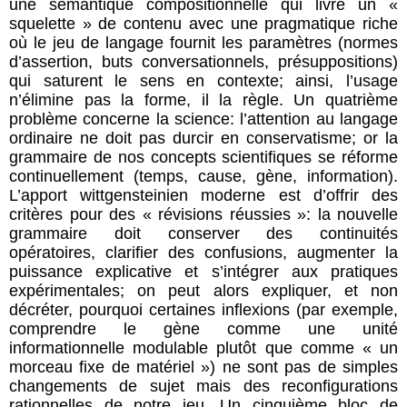
une sémantique compositionnelle qui livre un «
squelette » de contenu avec une pragmatique riche
où le jeu de langage fournit les paramètres (normes
d’assertion, buts conversationnels, présuppositions)
qui saturent le sens en contexte; ainsi, l’usage
n’élimine pas la forme, il la règle. Un quatrième
problème concerne la science: l’attention au langage
ordinaire ne doit pas durcir en conservatisme; or la
grammaire de nos concepts scientifiques se réforme
continuellement (temps, cause, gène, information).
L’apport wittgensteinien moderne est d’offrir des
critères pour des « révisions réussies »: la nouvelle
grammaire doit conserver des continuités
opératoires, clarifier des confusions, augmenter la
puissance explicative et s’intégrer aux pratiques
expérimentales; on peut alors expliquer, et non
décréter, pourquoi certaines inflexions (par exemple,
comprendre le gène comme une unité
informationnelle modulable plutôt que comme « un
morceau fixe de matériel ») ne sont pas de simples
changements de sujet mais des reconfigurations
rationnelles de notre jeu. Un cinquième bloc de