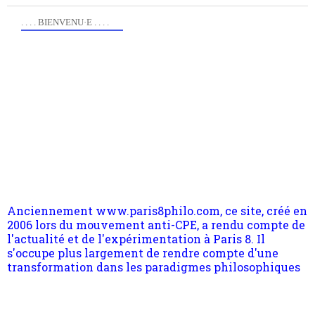
. . . . BIENVENU·E . . . .
Anciennement www.paris8philo.com, ce site, créé en
2006 lors du mouvement anti-CPE, a rendu compte de
l'actualité et de l'expérimentation à Paris 8. Il
s'occupe plus largement de rendre compte d'une
transformation dans les paradigmes philosophiques
suivant la pensée du Dehors ou du Surpli, omme la
nomme les métaphysiciens classique. Nous avons
quant à nous déjà basculé d'emblée dans la modernité
quantique, résolvant la plupart des impasses
philosophique du WWe siècle. Cette pensée hors
Pour nous soutenir abonnez-vous à la newsletter
contrat est la marque d'une complexité, riche de
gratuite (2 mails par mois), commentez sans