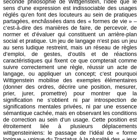
seconde philosophie de Wittgenstein, l’idée que le
sens d’une expression est indissociable des usages
réglés qu’en font des locuteurs au sein de pratiques
partagées, enchâssées dans des « formes de vie » –
c’est-à-dire des manières de faire, de percevoir, de
normer et d’évaluer qui constituent un arrière-plan
social et pratique. Un jeu de langage n’est pas un jeu
au sens ludique restreint, mais un réseau de règles
d’emploi, de gestes, d’outils et de réactions
caractéristiques qui fixent ce que compterait comme
suivre correctement une règle, réussir un acte de
langage, ou appliquer un concept; c’est pourquoi
Wittgenstein mobilise des exemples élémentaires
(donner des ordres, décrire une position, mesurer,
prier, jurer, promettre) pour montrer que la
signification ne s’obtient ni par introspection de
significations mentales privées, ni par une essence
sémantique cachée, mais en observant les conditions
de correction au sein d’un usage. Cette position est
étroitement liée à plusieurs déplacements
wittgensteiniens: le passage de l’idéal de « forme
logique » unique du Tractatus à la pluralité des « jeux