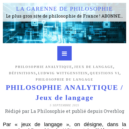
LA GARENNE DE PHILOSOPHIE
Le plus gros site de philosophie de France ! ABONNEZ-VOUS ! 4115 Articles, 1634 abonné·e·s, depuis 2006 . . . . . . . . 2 852 214 pages vues jusqu'à présent. Prestance et être apte à un plus grand nombre de choses.
,
,
PHILOSOPHIE ANALYTIQUE
JEUX DE LANGAGE
,
,
,
DÉFINITIONS
LUDWIG WITTGENSTEIN
QUESTIONS VI
PHILOSOPHIE DU LANGAGE
PHILOSOPHIE ANALYTIQUE /
Jeux de langage
5 SEPTEMBRE 2025
Rédigé par La Philosophie et publié depuis Overblog
Par « jeux de langage », on désigne, dans la