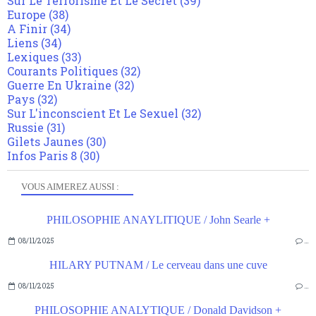
Sur Le Terrorisme Et Le Secret
(39)
Europe
(38)
A Finir
(34)
Liens
(34)
Lexiques
(33)
Courants Politiques
(32)
Guerre En Ukraine
(32)
Pays
(32)
Sur L'inconscient Et Le Sexuel
(32)
Russie
(31)
Gilets Jaunes
(30)
Infos Paris 8
(30)
VOUS AIMEREZ AUSSI :
PHILOSOPHIE ANAYLITIQUE / John Searle +
08/11/2025
…
HILARY PUTNAM / Le cerveau dans une cuve
08/11/2025
…
PHILOSOPHIE ANALYTIQUE / Donald Davidson +