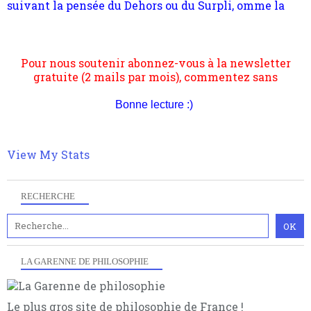
philosophique du WWe siècle. Cette pensée hors
Pour nous soutenir abonnez-vous à la newsletter
contrat est la marque d'une complexité, riche de
gratuite (2 mails par mois), commentez sans
multiples facteurs et échelles. Ce site contient des
hésitation, partagez le contenu sur les réseaux et si
articles pour être apte à un plus grand nombre de
vous le pouvez faîtes des liens depuis votre site.
choses.
Bonne lecture :)
View My Stats
RECHERCHE
LA GARENNE DE PHILOSOPHIE
Le plus gros site de philosophie de France !