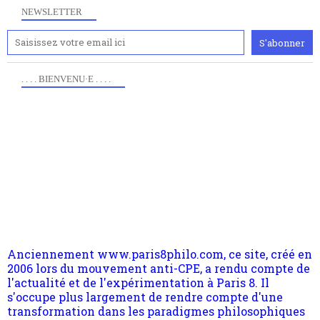
NEWSLETTER
. . . . BIENVENU·E . . . .
Anciennement www.paris8philo.com, ce site, créé en
2006 lors du mouvement anti-CPE, a rendu compte de
l'actualité et de l'expérimentation à Paris 8. Il
s'occupe plus largement de rendre compte d'une
transformation dans les paradigmes philosophiques
suivant la pensée du Dehors ou du Surpli, omme la
nomme les métaphysiciens classique. Nous avons
quant à nous déjà basculé d'emblée dans la modernité
quantique, résolvant la plupart des impasses