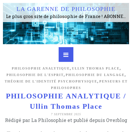
LA GARENNE DE PHILOSOPHIE
Le plus gros site de philosophie de France ! ABONNEZ-VOUS ! 4115 Articles, 1634 abonné·e·s, depuis 2006 . . . . . . . . 2 852 214 pages vues jusqu'à présent. Prestance et être apte à un plus grand nombre de choses.
,
,
PHILOSOPHIE ANALYTIQUE
ULLIN THOMAS PLACE
,
,
PHILOSOPHIE DE L'ESPRIT
PHILOSOPHIE DU LANGAGE
,
THÉORIE DE L'IDENTITÉ PSYCHOPHYSIQUE
PENSEURS ET
PHILOSOPHES
PHILOSOPHIE ANALYTIQUE /
Ullin Thomas Place
7 SEPTEMBRE 2025
Rédigé par La Philosophie et publié depuis Overblog