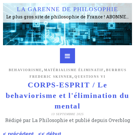
LA GARENNE DE PHILOSOPHIE
Le plus gros site de philosophie de France ! ABONNEZ-VOUS ! 4115 Articles, 1634 abonné·e·s, depuis 2006 . . . . . . . . 2 852 214 pages vues jusqu'à présent. Prestance et être apte à un plus grand nombre de choses.
,
,
BEHAVIORISME
MATÉRIALISME ÉLIMINATIF
BURRHUS
,
FREDERIC SKINNER
QUESTIONS VI
CORPS-ESPRIT / Le
behaviorisme et l'élimination du
mental
13 SEPTEMBRE 2025
Rédigé par La Philosophie et publié depuis Overblog
< précédent
<< début