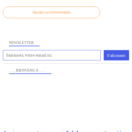
Ajouter un commentaire
NEWSLETTER
. . . . BIENVENU·E . . . .
Anciennement www.paris8philo.com, ce site, créé en
2006 lors du mouvement anti-CPE, a rendu compte de
l'actualité et de l'expérimentation à Paris 8. Il
s'occupe plus largement de rendre compte d'une
transformation dans les paradigmes philosophiques