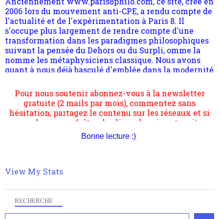
suivant la pensée du Dehors ou du Surpli, omme la
nomme les métaphysiciens classique. Nous avons
quant à nous déjà basculé d'emblée dans la modernité
quantique, résolvant la plupart des impasses
philosophique du WWe siècle. Cette pensée hors
contrat est la marque d'une complexité, riche de
Pour nous soutenir abonnez-vous à la newsletter
multiples facteurs et échelles. Ce site contient des
gratuite (2 mails par mois), commentez sans
articles pour être apte à un plus grand nombre de
hésitation, partagez le contenu sur les réseaux et si
choses.
vous le pouvez faîtes des liens depuis votre site.
Bonne lecture :)
View My Stats
RECHERCHE