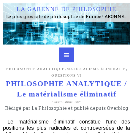
LA GARENNE DE PHILOSOPHIE
Le plus gros site de philosophie de France ! ABONNEZ-VOUS ! 4115 Articles, 1634 abonné·e·s, depuis 2006 . . . . . . . . 2 852 214 pages vues jusqu'à présent. Prestance et être apte à un plus grand nombre de choses.
,
,
PHILOSOPHIE ANALYTIQUE
MATÉRIALISME ÉLIMINATIF
QUESTIONS VI
PHILOSOPHIE ANALYTIQUE /
Le matérialisme éliminatif
7 SEPTEMBRE 2025
Rédigé par La Philosophie et publié depuis Overblog
Le matérialisme éliminatif constitue l'une des
positions les plus radicales et controversées de la