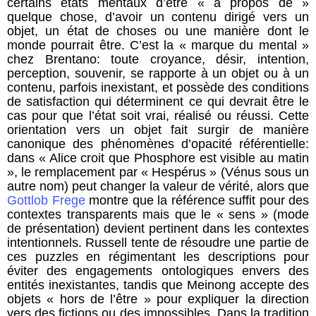
certains états mentaux d’être « à propos de »
quelque chose, d’avoir un contenu dirigé vers un
objet, un état de choses ou une manière dont le
monde pourrait être. C’est la « marque du mental »
chez Brentano: toute croyance, désir, intention,
perception, souvenir, se rapporte à un objet ou à un
contenu, parfois inexistant, et possède des conditions
de satisfaction qui déterminent ce qui devrait être le
cas pour que l’état soit vrai, réalisé ou réussi. Cette
orientation vers un objet fait surgir de manière
canonique des phénomènes d’opacité référentielle:
dans « Alice croit que Phosphore est visible au matin
», le remplacement par « Hespérus » (Vénus sous un
autre nom) peut changer la valeur de vérité, alors que
Gottlob Frege
montre que la référence suffit pour des
contextes transparents mais que le « sens » (mode
de présentation) devient pertinent dans les contextes
intentionnels. Russell tente de résoudre une partie de
ces puzzles en régimentant les descriptions pour
éviter des engagements ontologiques envers des
entités inexistantes, tandis que Meinong accepte des
objets « hors de l’être » pour expliquer la direction
vers des fictions ou des impossibles. Dans la tradition