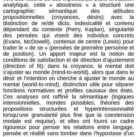
analytique, cette « aboutness » a structuré une
cartographie: sémantique des attitudes
propositionnelles (croyances, désirs) avec la
distinction de re/de dicto, indexicalité et contenu
dépendant du contexte (Perry, Kaplan), singularité
des pensées qui visent des individus concrets
(Evans, McDowell), contenus de centre (Lewis) pour
traiter le « de se » (pensées de première personne et
de position). Un apport majeur est la notion de
conditions de satisfaction et de direction d’ajustement
(direction of fit): dans la croyance, le mental doit
s’ajuster au monde (mind-to-world), alors que dans le
désir et l’intention on cherche à ajuster le monde au
mental (world-to-mind), distinction utile pour séparer
fonctions normatives et profiles causaux des états.
Ces analyses ont raffiné la sémantique (logiques
intensionnelles, mondes possibles, théories des
propositions structurées et hyperintensionnalité
lorsqu’une granularité plus fine que la coextension
modale est requise), et elles ont fourni un cadre
rigoureux pour penser les relations entre langage,
pensée et réalité sans tomber dans l’hypostase d’un