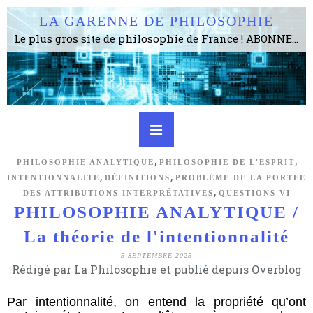
LA GARENNE DE PHILOSOPHIE
Le plus gros site de philosophie de France ! ABONNEZ-VOUS ! 4115 Articles, 1634 abonné·e·s, depuis 2006 . . . . . . . . 2 852 214 pages vues jusqu'à présent. Prestance et être apte à un plus grand nombre de choses.
,
,
PHILOSOPHIE ANALYTIQUE
PHILOSOPHIE DE L'ESPRIT
,
,
INTENTIONNALITÉ
DÉFINITIONS
PROBLÈME DE LA PORTÉE
,
DES ATTRIBUTIONS INTERPRÉTATIVES
QUESTIONS VI
PHILOSOPHIE ANALYTIQUE /
La théorie de l'intentionnalité
5 SEPTEMBRE 2025
Rédigé par La Philosophie et publié depuis Overblog
Par intentionnalité, on entend la propriété qu’ont