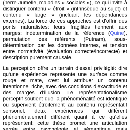
(Terre Jumelle, maladies « sociales »), ce qui invite à
distinguer contenu « étroit » (intrinsèque au sujet) et
contenu « large » (incluant les dépendances
externes). La force de ces approches est d’offrir des
ponts naturalistes; leurs fragilités tiennent aux
marges: indétermination de la référence (
Quine
),
permutation des référents (Putnam), sous-
détermination par les données internes, et tension
entre normativité (évaluation correcte/incorrecte) et
description purement causale.
La perception offre un terrain d’essai privilégié: dire
qu’une expérience représente une surface comme
rouge et mate, c’est lui attribuer un contenu
intentionnel riche, avec des conditions d’exactitude et
des marges d’illusion. Le représentationalisme
perceptif soutient que la phénoménalité est identique
ou supervient étroitement au contenu représentatif
sensoriel: deux expériences qui diffèrent
phénoménalement diffèrent quant à ce qu’elles
représentent; cette thèse promet une articulation
serrée entre psychologie et sémantique mais