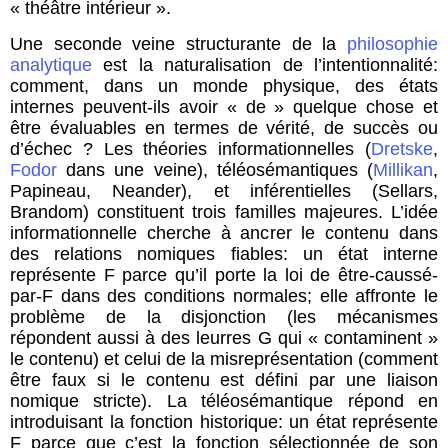
« théâtre intérieur ».
Une seconde veine structurante de la
philosophie
analytique
est la naturalisation de l’intentionnalité:
comment, dans un monde physique, des états
internes peuvent-ils avoir « de » quelque chose et
être évaluables en termes de vérité, de succès ou
d’échec ? Les théories informationnelles (
Dretske
,
Fodor
dans une veine), téléosémantiques (
Millikan
,
Papineau, Neander), et inférentielles (Sellars,
Brandom) constituent trois familles majeures. L’idée
informationnelle cherche à ancrer le contenu dans
des relations nomiques fiables: un état interne
représente F parce qu’il porte la loi de être-caussé-
par-F dans des conditions normales; elle affronte le
problème de la disjonction (les mécanismes
répondent aussi à des leurres G qui « contaminent »
le contenu) et celui de la misreprésentation (comment
être faux si le contenu est défini par une liaison
nomique stricte). La téléosémantique répond en
introduisant la fonction historique: un état représente
F parce que c’est la fonction sélectionnée de son