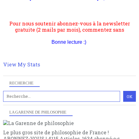
Pour nous soutenir abonnez-vous à la newsletter
contrat est la marque d'une complexité, riche de
gratuite (2 mails par mois), commentez sans
multiples facteurs et échelles. Ce site contient des
hésitation, partagez le contenu sur les réseaux et si
articles pour être apte à un plus grand nombre de
vous le pouvez faîtes des liens depuis votre site.
choses.
Bonne lecture :)
View My Stats
RECHERCHE
LA GARENNE DE PHILOSOPHIE
Le plus gros site de philosophie de France !
ABONNEZ-VOUS ! 4115 Articles, 1634 abonné·e·s,