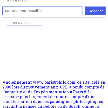
NEWSLETTER
. . . . BIENVENU·E . . . .
Anciennement www.paris8philo.com, ce site, créé en
2006 lors du mouvement anti-CPE, a rendu compte de
l'actualité et de l'expérimentation à Paris 8. Il
s'occupe plus largement de rendre compte d'une
transformation dans les paradigmes philosophiques
suivant la pensée du Dehors ou du Surpli, omme la
nomme les métaphysiciens classique. Nous avons
quant à nous déjà basculé d'emblée dans la modernité
quantique, résolvant la plupart des impasses
philosophique du WWe siècle. Cette pensée hors