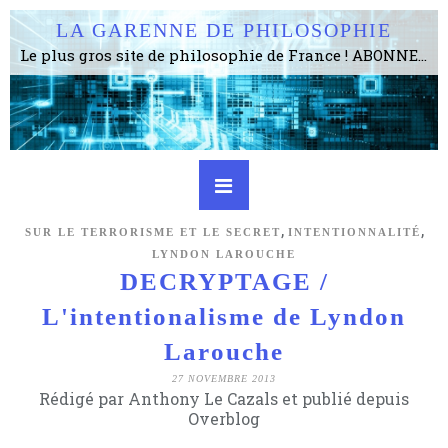
LA GARENNE DE PHILOSOPHIE
Le plus gros site de philosophie de France ! ABONNEZ-VOUS ! 4115 Articles, 1634 abonné·e·s, depuis 2006 . . . . . . . . 2 852 214 pages vues jusqu'à présent. Prestance et être apte à un plus grand nombre de choses.
,
,
SUR LE TERRORISME ET LE SECRET
INTENTIONNALITÉ
LYNDON LAROUCHE
DECRYPTAGE /
L'intentionalisme de Lyndon
Larouche
27 NOVEMBRE 2013
Rédigé par Anthony Le Cazals et publié depuis
Overblog