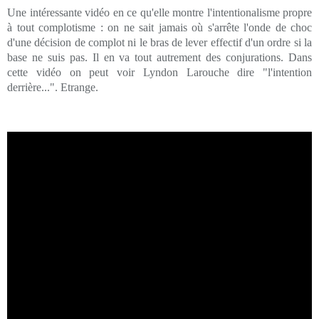
Une intéressante vidéo en ce qu'elle montre l'intentionalisme propre
à tout complotisme : on ne sait jamais où s'arrête l'onde de choc
d'une décision de complot ni le bras de lever effectif d'un ordre si la
base ne suis pas. Il en va tout autrement des conjurations. Dans
cette vidéo on peut voir Lyndon Larouche dire "l'intention
derrière...". Etrange.