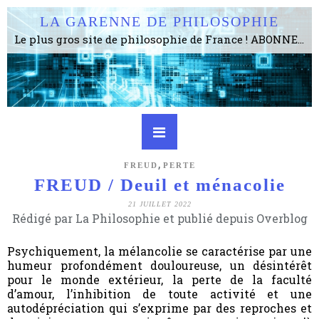
LA GARENNE DE PHILOSOPHIE
Le plus gros site de philosophie de France ! ABONNEZ-VOUS ! 4115 Articles, 1634 abonné·e·s, depuis 2006 . . . . . . . . 2 852 214 pages vues jusqu'à présent. Prestance et être apte à un plus grand nombre de choses.
,
FREUD
PERTE
FREUD / Deuil et ménacolie
21 JUILLET 2022
Rédigé par La Philosophie et publié depuis Overblog
Psychiquement, la mélancolie se caractérise par une
humeur profondément douloureuse, un désintérêt
pour le monde extérieur, la perte de la faculté
d’amour, l’inhibition de toute activité et une
autodépréciation qui s’exprime par des reproches et