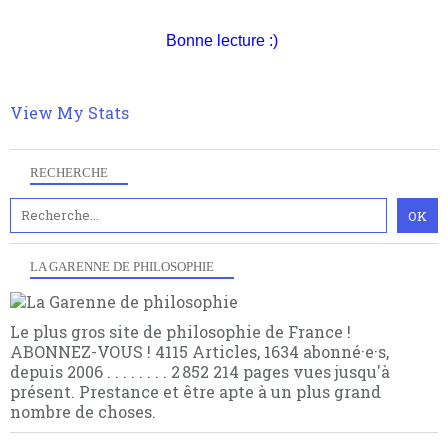
quant à nous déjà basculé d'emblée dans la modernité
quantique, résolvant la plupart des impasses
Bonne lecture :)
philosophique du WWe siècle. Cette pensée hors
contrat est la marque d'une complexité, riche de
multiples facteurs et échelles. Ce site contient des
View My Stats
articles pour être apte à un plus grand nombre de
choses.
RECHERCHE
LA GARENNE DE PHILOSOPHIE
Le plus gros site de philosophie de France !
ABONNEZ-VOUS ! 4115 Articles, 1634 abonné·e·s,
depuis 2006 . . . . . . . . 2 852 214 pages vues jusqu'à
présent. Prestance et être apte à un plus grand
nombre de choses.