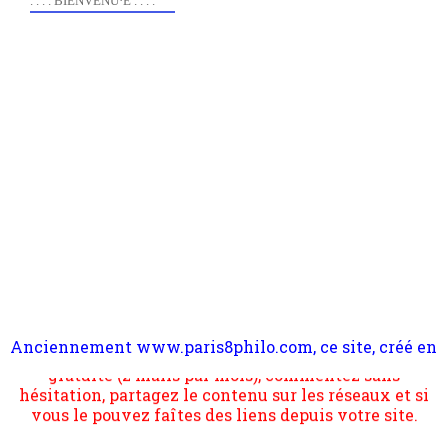
. . . . BIENVENU·E . . . .
Anciennement www.paris8philo.com, ce site, créé en
Pour nous soutenir abonnez-vous à la newsletter
2006 lors du mouvement anti-CPE, a rendu compte de
gratuite (2 mails par mois), commentez sans
l'actualité et de l'expérimentation à Paris 8. Il
hésitation, partagez le contenu sur les réseaux et si
s'occupe plus largement de rendre compte d'une
vous le pouvez faîtes des liens depuis votre site.
transformation dans les paradigmes philosophiques
suivant la pensée du Dehors ou du Surpli, omme la
nomme les métaphysiciens classique. Nous avons