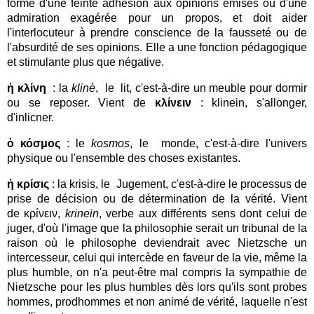
forme d'une feinte adhésion aux opinions émises ou d'une
admiration exagérée pour un propos, et doit aider
l'interlocuteur à prendre conscience de la fausseté ou de
l'absurdité de ses opinions. Elle a une fonction pédagogique
et stimulante plus que négative.
ἡ κλίνη
: la
klinè
, le lit, c'est-à-dire un meuble pour dormir
ou se reposer. Vient de
κλίνειν
: klinein, s'allonger,
d'inlicner.
ὁ κόσμος
: le
kosmos
, le monde, c'est-à-dire l'univers
physique ou l'ensemble des choses existantes.
ἡ κρίσις
: la krisis, le Jugement, c'est-à-dire le processus de
prise de décision ou de détermination de la vérité. Vient
de κρίνειν,
krinein
, verbe aux différents sens dont celui de
juger, d'où l'image que la philosophie serait un tribunal de la
raison où le philosophe deviendrait avec Nietzsche un
intercesseur, celui qui intercède en faveur de la vie, même la
plus humble, on n'a peut-être mal compris la sympathie de
Nietzsche pour les plus humbles dès lors qu'ils sont probes
hommes, prodhommes et non animé de vérité, laquelle n'est