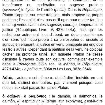
tempérance ou modération ou sagesse pratique
(
),le
Lysis
de l'amitié (
philia
). Dans
la République
,
sophrosunè
Platon s'appuie sur cette tradition, mais propose sa propre
partition ; l'essentiel n'est pas qu'il opte pour quatre (au lieu
de cinq) vertus cardinales sagesse, courage, tempérance et
justice (République, Livre IV, 427e-444a), mais qu'il les
redistribue autrement, tout d'abord, en dotant ces termes
d'un sens technique propre à sa philosophie et, ensuite et
surtout, en érigeant la justice en vertu principale qui englobe
les trois autres. Cependant la partition de la vertu ne doit pas
cacher sa profonde unité, sur laquelle Platon ne cesse
d'insister à travers toute son oeuvre, comme par exemple
dans le
Protagoras
, 329b
sqq., le
Ménon
, la
République
,
427d-434d,
Le politique
, 306a et
Les Lois
, 963a-9646.
Αὐτός
: autos, « soi-même », c'est-à-dire l'individu en tant
que tel, distinct des autres. pas vraiment puisque cette
notion n'existait pas au temps de Platon.
ὁ δαίμων, ὁ δαιμόνιος
: le daimôn, la daimonios, le
daimôn, « l'esprit divin » (terme latin exonyme), c'est-à-dire