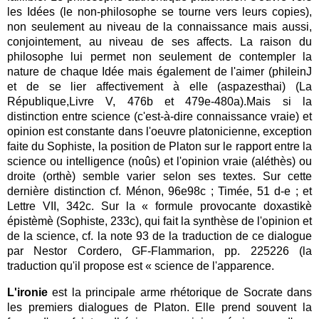
les Idées (le non-philosophe se tourne vers leurs copies),
non seulement au niveau de la connaissance mais aussi,
conjointement, au niveau de ses affects. La raison du
philosophe lui permet non seulement de contempler la
nature de chaque Idée mais également de l'aimer (phileinJ
et de se lier affectivement à elle (aspazesthai) (La
République,Livre V, 476b et 479e-480a).Mais si la
distinction entre science (c'est-à-dire connaissance vraie) et
opinion est constante dans l'oeuvre platonicienne, exception
faite du Sophiste, la position de Platon sur le rapport entre la
science ou intelligence (noûs) et l'opinion vraie (aléthès) ou
droite (orthè) semble varier selon ses textes. Sur cette
dernière distinction cf. Ménon, 96e98c ; Timée, 51 d-e ; et
Lettre VII, 342c.
Sur la « formule provocante doxastikè
épistèmè (Sophiste, 233c), qui fait la synthèse de l'opinion et
de la science, cf. la note 93 de la traduction de ce dialogue
par Nestor Cordero, GF-Flammarion, pp. 225226 (la
traduction qu'il propose est « science de l'apparence.
L'ironie
est la principale arme rhétorique de Socrate dans
les premiers dialogues de Platon. Elle prend souvent la