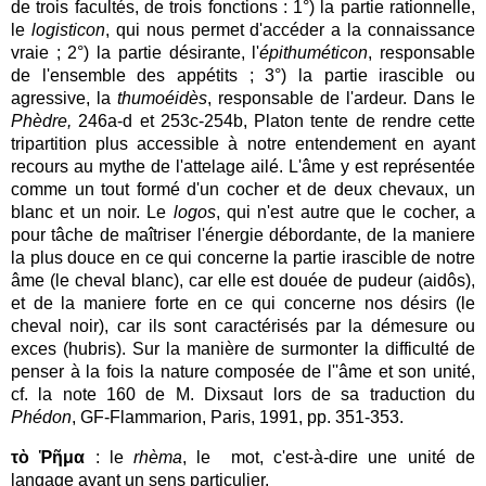
de trois facultés, de trois fonctions : 1°) la partie rationnelle,
le
logisticon
, qui nous permet d'accéder a la connaissance
vraie ; 2°) la partie désirante, l'
épithuméticon
, responsable
de l'ensemble des appétits ; 3°) la partie irascible ou
agressive, la
thumoéidès
, responsable de l'ardeur. Dans le
Phèdre,
246a-d et 253c-254b, Platon tente de rendre cette
tripartition plus accessible à notre entendement en ayant
recours au mythe de l'attelage ailé. L'âme y est représentée
comme un tout formé d'un cocher et de deux chevaux, un
blanc et un noir. Le
logos
, qui n'est autre que le cocher, a
pour tâche de maîtriser l'énergie débordante, de la maniere
la plus douce en ce qui concerne la partie irascible de notre
âme (le cheval blanc), car elle est douée de pudeur (aidôs),
et de la maniere forte en ce qui concerne nos désirs (le
cheval noir), car ils sont caractérisés par la démesure ou
exces (hubris). Sur la manière de surmonter la difficulté de
penser à la fois la nature composée de l''âme et son unité,
cf. la note 160 de M. Dixsaut lors de sa traduction du
Phédon
, GF-Flammarion, Paris, 1991, pp. 351-353.
τὸ Ῥῆμα
: le
rhèma
, le mot, c'est-à-dire une unité de
langage ayant un sens particulier.