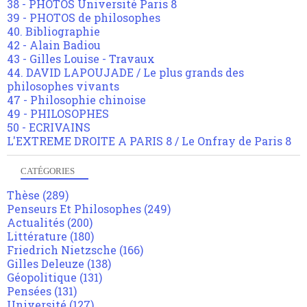
38 - PHOTOS Université Paris 8
39 - PHOTOS de philosophes
40. Bibliographie
42 - Alain Badiou
43 - Gilles Louise - Travaux
44. DAVID LAPOUJADE / Le plus grands des
philosophes vivants
47 - Philosophie chinoise
49 - PHILOSOPHES
50 - ECRIVAINS
L'EXTREME DROITE A PARIS 8 / Le Onfray de Paris 8
CATÉGORIES
Thèse
(289)
Penseurs Et Philosophes
(249)
Actualités
(200)
Littérature
(180)
Friedrich Nietzsche
(166)
Gilles Deleuze
(138)
Géopolitique
(131)
Pensées
(131)
Université
(127)