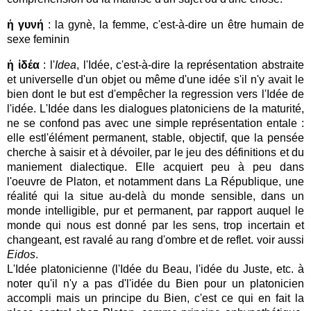
ἡ γυνή
: la gynè, la femme, c'est-à-dire un être humain de
sexe feminin
ἡ ἰδέα
: l'
Idea
, l'Idée, c'est-à-dire la représentation abstraite
et universelle d'un objet ou même d'une idée s'il n'y avait le
bien dont le but est d'empêcher la regression vers l'Idée de
l'idée.
L'Idée dans les dialogues platoniciens de la maturité,
ne se confond pas avec une simple représentation entale :
elle estl'élément permanent, stable, objectif, que la pensée
cherche à saisir et à dévoiler, par le jeu des définitions et du
maniement dialectique. Elle acquiert peu à peu dans
l'oeuvre de Platon, et notamment dans La République, une
réalité qui la situe au-delà du monde sensible, dans un
monde intelligible, pur et permanent, par rapport auquel le
monde qui nous est donné par les sens, trop incertain et
changeant, est ravalé au rang d'ombre et de reflet. voir aussi
Eidos
.
L'Idée platonicienne (l'Idée du Beau, l'idée du Juste, etc. à
noter qu'il n'y a pas d'l'idée du Bien pour un platonicien
accompli mais un principe du Bien, c'est ce qui en fait la