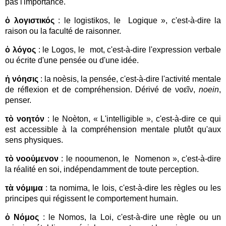
pas l'importance.
ὁ λογιστικός
: le logistikos, le Logique », c'est-à-dire la
raison ou la faculté de raisonner.
ὁ λόγος
: le Logos, le mot, c'est-à-dire l'expression verbale
ou écrite d'une pensée ou d'une idée.
ἡ νόησις
: la noèsis, la pensée, c'est-à-dire l'activité mentale
de réflexion et de compréhension. Dérivé de νοεῖν,
noein
,
penser.
τὸ νοητόν
: le Noèton, « L'intelligible », c'est-à-dire ce qui
est accessible à la compréhension mentale plutôt qu'aux
sens physiques.
τὸ νοούμενον
: le nooumenon, le Nomenon », c'est-à-dire
la réalité en soi, indépendamment de toute perception.
τὰ νόμιμα
: ta nomima, le lois, c'est-à-dire les règles ou les
principes qui régissent le comportement humain.
ὁ Νόμος
: le Nomos, la Loi, c'est-à-dire une règle ou un