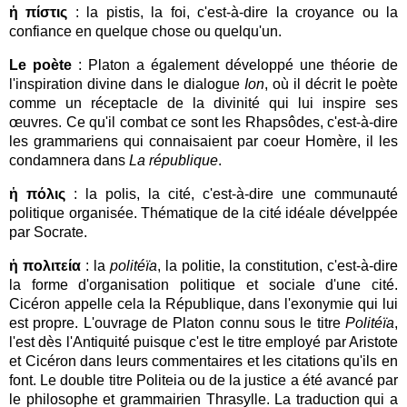
ἡ πίστις
: la pistis, la foi, c'est-à-dire la croyance ou la
confiance en quelque chose ou quelqu'un.
Le poète
: Platon a également développé une théorie de
l'inspiration divine dans le dialogue
Ion
, où il décrit le poète
comme un réceptacle de la divinité qui lui inspire ses
œuvres. Ce qu'il combat ce sont les Rhapsôdes, c'est-à-dire
les grammariens qui connaisaient par coeur Homère, il les
condamnera dans
La république
.
ἡ πόλις
: la polis, la cité, c'est-à-dire une communauté
politique organisée. Thématique de la cité idéale dévelppée
par Socrate.
ἡ πολιτεία
: la
politéïa
, la politie, la constitution, c'est-à-dire
la forme d'organisation politique et sociale d'une cité.
Cicéron appelle cela la République, dans l'exonymie qui lui
est propre.
L'ouvrage de Platon connu sous le titre
Politéïa
,
l'est dès l'Antiquité puisque c'est le titre employé par Aristote
et Cicéron dans leurs commentaires et les citations qu'ils en
font. Le double titre Politeia ou de la justice a été avancé par
le philosophe et grammairien Thrasylle. La traduction qui a