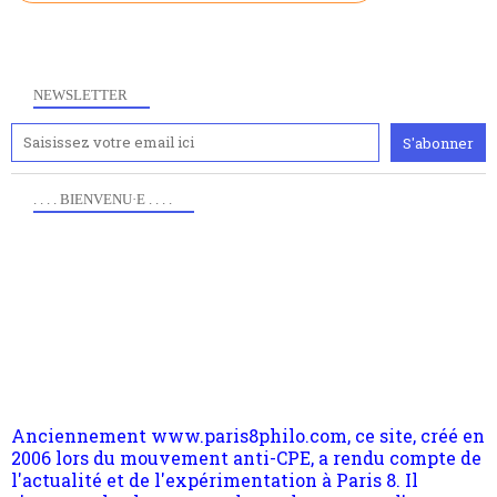
NEWSLETTER
. . . . BIENVENU·E . . . .
Anciennement www.paris8philo.com, ce site, créé en
2006 lors du mouvement anti-CPE, a rendu compte de
l'actualité et de l'expérimentation à Paris 8. Il
s'occupe plus largement de rendre compte d'une
transformation dans les paradigmes philosophiques
suivant la pensée du Dehors ou du Surpli, omme la
nomme les métaphysiciens classique. Nous avons
quant à nous déjà basculé d'emblée dans la modernité