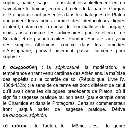
sophos, habile, sage - consistant essentiellement en un
savoirfaire technique, en un art, celui de la parole. Gorgias
et Protagoras sont présentés dans les dialogues de Platon
qui portent leurs noms comme des interlocuteurs dignes
d'intérêt, notamment à cause de leur maîtrise du langage,
mais aussi comme les adversaires par excellence de
Socrate, et de pseudo-maîtres. Pourtant Socrate, aux yeux
des simples Athéniens, comme dans les comédies
d'Aristophane, pouvait aisément passer luimême pour
sophiste.
ἡ σωφροσύνη
: la
sôphrosunè
,
la modération, la
tempérance en tant vertu cardinae des Athéniens, la maîtrise
des appétits ou le contrôle de soi (République, Livre IV,
430d-432b) ; le sens de ce terme est donc différent de celui
qu'il avait dans les dialogues précédents de Platon, où il
signifiait sagesse pratique ou bon sens (par exemple dans
le Charmide et dans le Protagoras. Certains commentateur
iront jusqu'à parler de sagesse pratique
. Dérivé
de σώφρων,
sôphrôn
.
τὸ
ταὐτόν
: le Tauton, le Même, c'est le genre