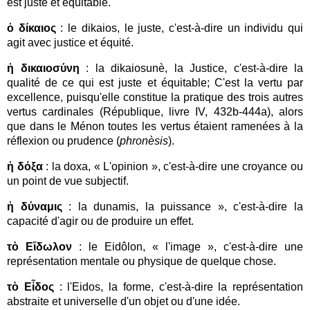
est juste et équitable.
ὁ δίκαιος
: le dikaios, le juste, c'est-à-dire un individu qui
agit avec justice et équité.
ἡ δικαιοσύνη
: la dikaiosunè, la Justice, c'est-à-dire la
qualité de ce qui est juste et équitable; C'
est la vertu par
excellence, puisqu'elle constitue la pratique des trois autres
vertus cardinales (République, livre IV, 432b-444a), alors
que dans le Ménon toutes les vertus étaient ramenées à la
réflexion ou prudence (
phronèsis
).
ἡ δόξα
: la doxa, « L'opinion », c'est-à-dire une croyance ou
un point de vue subjectif.
ἡ δύναμις
: la dunamis, la puissance », c'est-à-dire la
capacité d'agir ou de produire un effet.
τὸ Εἴδωλον
: le Eidôlon, « l'image », c'est-à-dire une
représentation mentale ou physique de quelque chose.
τὸ Εἶδος
: l'Eidos, la forme, c'est-à-dire la représentation
abstraite et universelle d'un objet ou d'une idée.