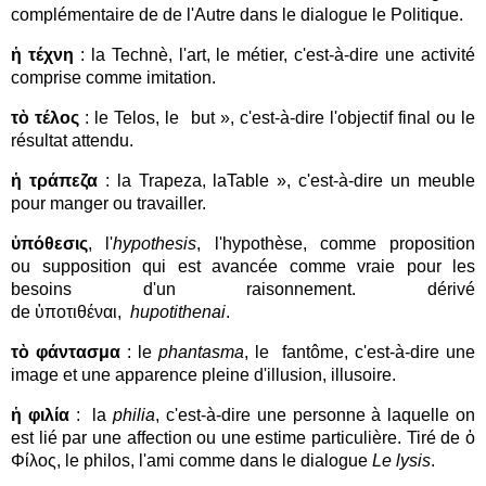
complémentaire de de l'Autre dans le dialogue le Politique.
ἡ τέχνη
: la Technè, l'art, le métier, c'est-à-dire une activité
comprise comme imitation.
τὸ τέλος
: le Telos, le but », c'est-à-dire l'objectif final ou le
résultat attendu.
ἡ τράπεζα
: la Trapeza, laTable », c'est-à-dire un meuble
pour manger ou travailler.
ὑπόθεσις
, l'
hypothesis
, l'hypothèse, comme proposition
ou supposition qui est avancée comme vraie pour les
besoins d'un raisonnement. dérivé
de ὑποτιθέναι,
hupotithenai
.
τὸ φάντασμα
: le
phantasma
, le fantôme, c'est-à-dire une
image et une apparence pleine d'illusion, illusoire.
ἡ φιλία
: la
philia
, c'est-à-dire une personne à laquelle on
est lié par une affection ou une estime particulière. Tiré de ὁ
Φίλος, le philos, l'ami comme dans le dialogue
Le lysis
.