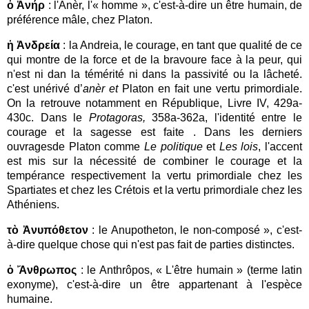
ὁ Ἀνήρ
: l'Anèr, l'« homme », c'est-à-dire un être humain, de
préférence mâle, chez Platon.
ἡ Ἀνδρεία
: la Andreia, le courage, en tant que qualité de ce
qui montre de la force et de la bravoure face à la peur, qui
n'est ni dan la témérité ni dans la passivité ou la lâcheté.
c'est unérivé d’
anèr et
Platon en fait une vertu primordiale.
On la retrouve notamment en République, Livre IV, 429a-
430c. Dans le
Protagoras,
358a-362a,
l'identité entre le
courage et la sagesse est faite . Dans les derniers
ouvragesde Platon comme
Le politique
et
Les lois
, l'accent
est mis sur la nécessité de combiner le courage et la
tempérance respectivement la vertu primordiale chez les
Spartiates et chez les Crétois et la vertu primordiale chez les
Athéniens.
τὸ Ἀνυπόθετον
: le Anupotheton, le non-composé », c'est-
à-dire quelque chose qui n'est pas fait de parties distinctes.
ὁ Ἄνθρωπος
: le Anthrôpos, « L'être humain » (terme latin
exonyme), c'est-à-dire un être appartenant à l'espèce
humaine.