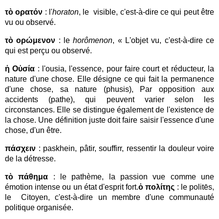
τὸ ορατόν
: l'
horaton
, le visible, c'est-à-dire ce qui peut être
vu ou observé.
τὸ ορώμενον
: le
horômenon
, « L'objet vu, c'est-à-dire ce
qui est perçu ou observé.
ἡ Οὐσία
: l'ousia, l'essence, pour faire court et réducteur, la
nature d'une chose.
Elle désigne ce qui fait la permanence
d'une chose, sa nature (phusis), Par opposition aux
accidents (pathe), qui peuvent varier selon les
circonstances. Elle se distingue également de l'existence de
la chose. Une définition juste doit faire saisir l'essence d'une
chose, d'un être.
πάσχειν
: paskhein, pâtir, souffirr, ressentir la douleur voire
de la détresse.
τὸ πάθημα
: le pathème, la passion vue comme une
émotion intense ou un état d'esprit fort.
ὁ πολίτης
: le politēs,
le Citoyen, c'est-à-dire un membre d'une communauté
politique organisée.