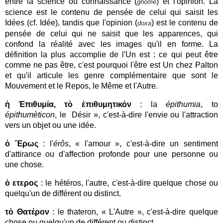
entre la science ou connaissance (
) et l'opinion. La
gnômè
science est le contenu de pensée de celui qui saisit les
Idées (cf. Idée), tandis que l'opinion (
) est le contenu de
doxa
pensée de celui qui ne saisit que les apparences, qui
confond la réalité avec les images qu'il en forme. La
définition la plus accomplie de l'Un est : ce qui peut être
comme ne pas être, c'est pourquoi l'être est Un chez Palton
et qu'il articule les genre complémentaire que sont le
Mouvement et le Repos, le Même et l'Autre.
ἡ Ἐπιθυμία, τὸ ἐπιθυμητικόν
: la
épithumia
, to
épithumèticon
, le Désir », c'est-à-dire l'envie ou l'attraction
vers un objet ou une idée.
ὁ Ἔρως
: l'
érôs
, « l'amour », c'est-à-dire un sentiment
d'attirance ou d'affection profonde pour une personne ou
une chose.
ὁ ετερος
: le hétéros, l'autre, c'est-à-dire quelque chose ou
quelqu'un de différent ou distinct.
τὸ
Θατέρον
: le thateron, « L'Autre », c'est-à-dire quelque
chose ou quelqu'un de différent ou distinct.