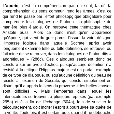
L'aporie
, c'est la compréhension par un seul, la où la
compréhension du sens commun rend les armes, c'est ce
qui rend le passe par l'effort philosopgique obligatoire pour
comprendre les dialogues de Platon et la philosophie de
manière plus élargie. On retrouve cette thématique chez
Aristote aussi. Alors ce donc n'est qu'en apparence
qu'Aporie, qui vient du grec poros, l'issue, la voie, désigne
l'impasse logique dans laquelle Socrate, après avoir
longuement examiné telle ou telle définition, se retrouve, ou
fait mine de se retrouver, dans les dialogues de Platon dits «
aporétiques » (
286c)
. Ces dialogues semblent donc se
conclure sur un aveu d'échec, puisqu'aucune définition n'a
résisté à la critique l'Hippias majeur est un parfait exemple
de ce type de dialogue, puisqu'aucune définition du beau ne
résiste à l'examen de Socrate, qui conclut simplement en
disant qu'il a appris le sens du proverbe « les belles choses
sont difficiles ». Mais l'embarras dans lequel les
interlocuteurs se trouvent à plusieurs reprises (par exemple
295a) et à la fin de l'échange (304a), loin de susciter le
découragement, doit inciter l'esprit à poursuivre sa quête de
la vérité. Toutefois, il est certain que, quand il ne débouche