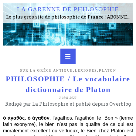
LA GARENNE DE PHILOSOPHIE
Le plus gros site de philosophie de France ! ABONNEZ-VOUS ! 4115 Articles, 1634 abonné·e·s, depuis 2006 . . . . . . . . 2 852 214 pages vues jusqu'à présent. Prestance et être apte à un plus grand nombre de choses.
,
,
SUR LA GRÈCE ANTIQUE
LEXIQUES
PLATON
PHILOSOPHIE / Le vocabulaire
dictionnaire de Platon
3 MAI 2023
Rédigé par La Philosophie et publié depuis Overblog
ὁ ἀγαθός, ὁ ἀγαθόν
, l'agathos, l'agathón, le Bon » (terme
latin exonyme), le bien n'est pas la qualité de ce qui est
moralement excellent ou vertueux, le Bien chez Platon est