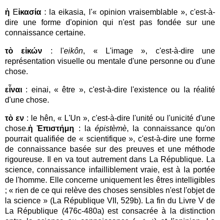
ἡ
Ε
ἰκασία
: la eikasia, l'« opinion vraisemblable », c'est-à-
dire une forme d'opinion qui n'est pas fondée sur une
connaissance certaine.
τὸ εἰκών
: l'
eikôn
, « L'image », c'est-à-dire une
représentation visuelle ou mentale d'une personne ou d'une
chose.
εἶναι
: einai, « être », c'est-à-dire l'existence ou la réalité
d'une chose.
τὸ εν
: le hên, « L'Un », c'est-à-dire l'unité ou l'unicité d'une
chose.
ἡ Ἐπιστήμη
: la
épistèmè
, la connaissance qu'on
pourrait qualifiée de
«
scientifique », c'est-à-dire une forme
de connaissance basée sur des preuves et une méthode
rigoureuse.
Il en va tout autrement dans La République. La
science, connaissance infailliblement vraie, est à la portée
de l'homme. Elle concerne uniquement les êtres intelligibles
; « rien de ce qui relève des choses sensibles n'est l'objet de
la science » (La République VII, 529b). La fin du Livre V de
La République (476c-480a) est consacrée à la distinction