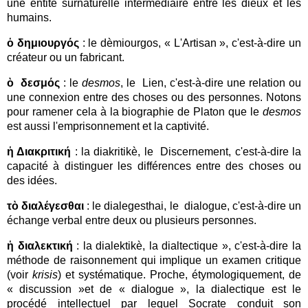
une entité surnaturelle intermédiaire entre les dieux et les
humains.
ὁ δημιουργός
: le dèmiourgos, « L'Artisan », c'est-à-dire un
créateur ou un fabricant.
ὸ δεσμός
: le
desmos
, le Lien, c'est-à-dire une relation ou
une connexion entre des choses ou des personnes. Notons
pour ramener cela à la biographie de Platon que le
desmos
est aussi l'emprisonnement et la captivité.
ἡ Διακριτική
: la diakritikè, le Discernement, c'est-à-dire la
capacité à distinguer les différences entre des choses ou
des idées.
τὸ διαλέγεσθαι
: le dialegesthai, le dialogue, c'est-à-dire un
échange verbal entre deux ou plusieurs personnes.
ἡ διαλεκτική
: la dialektikè, la dialtectique », c'est-à-dire la
méthode de raisonnement qui implique un examen critique
(voir
krisis
) et systématique.
Proche, étymologiquement, de
« discussion »et de « dialogue », la dialectique est le
procédé intellectuel par lequel Socrate conduit son