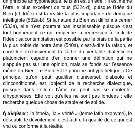
un principe anhypothétique, l
e Bien est un être ; il est même
l'être le plus excellent de tous (532c-d), puisque l'idée du
Bien (cf. Idée) est la réalité la plus importante du domaine
intelligible (532a-b). Si la nature du Bien est difficile à cerner
(533a), elle n'est pourtant pas insaisissable puisque c'est
tout bonnement ce qui empeche la régression à l'inifi de
l'Idée ; sa contemplation est possible par le biais de la partie
la plus noble de notre âme (540a), c'est-à-dire la raison, et
constitue exclusivement la tâche du véritable dialecticien
platonicien, capable d'en donner une définition qui ne
s'appuie pas sur une opinion, mais se fonde sur l'essence
même du Bien. Le Bien est le principe anhypothétique, cCe
principe, qu'on peut qualifier d'universel, d'absolu et
d'inconditionné, est l'objectif de la recherche dialectique,
puisque dans celle-ci l'âme ne peut pas se contenter
d'hypothèses. Elle voit qu'elles ne sont pas fondées ; elle
recherche quelque chose de stable et de solide.
ἡ ἀλήθεια
: l'alètheia, la « vérité » (terme latin exonyme), le
désoubli, le dévoilement, c'est-à-dire la qualité de ce qui est
vrai ou conforme à la réalité.