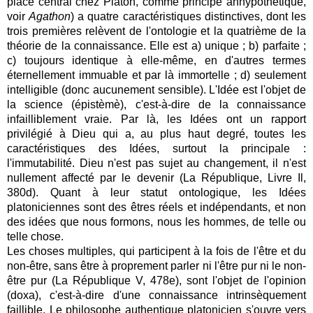
place central chez Platon, comme principe anhypothétique,
voir
Agathon
) a quatre caractéristiques distinctives, dont les
trois premières relèvent de l'ontologie et la quatrième de la
théorie de la connaissance. Elle est a) unique ; b) parfaite ;
c) toujours identique à elle-même, en d'autres termes
éternellement immuable et par là immortelle ; d) seulement
intelligible (donc aucunement sensible). L'Idée est l'objet de
la science (épistèmè), c'est-à-dire de la connaissance
infailliblement vraie. Par là, les Idées ont un rapport
privilégié à Dieu qui a, au plus haut degré, toutes les
caractéristiques des Idées, surtout la principale :
l'immutabilité. Dieu n'est pas sujet au changement, il n'est
nullement affecté par le devenir (La République, Livre Il,
380d). Quant à leur statut ontologique, les Idées
platoniciennes sont des êtres réels et indépendants, et non
des idées que nous formons, nous les hommes, de telle ou
telle chose.
Les choses multiples, qui participent à la fois de l'être et du
non-être, sans être à proprement parler ni l'être pur ni le non-
être pur (La République V, 478e), sont l'objet de l'opinion
(doxa), c'est-à-dire d'une connaissance intrinsèquement
faillible.
Le philosophe authentique platonicien s'ouvre vers