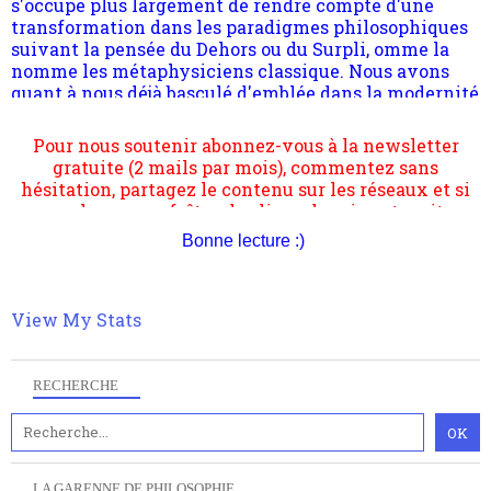
quantique, résolvant la plupart des impasses
philosophique du WWe siècle. Cette pensée hors
contrat est la marque d'une complexité, riche de
Pour nous soutenir abonnez-vous à la newsletter
multiples facteurs et échelles. Ce site contient des
gratuite (2 mails par mois), commentez sans
articles pour être apte à un plus grand nombre de
hésitation, partagez le contenu sur les réseaux et si
choses.
vous le pouvez faîtes des liens depuis votre site.
Bonne lecture :)
View My Stats
RECHERCHE
LA GARENNE DE PHILOSOPHIE