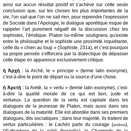
ainsi sur aucun résultat positif et s'achève sur cette seule
conclusion que, sur les choses les plus importantes de la
vie, l'on sait que l'on ne sait rien, pour reprendre l'expression
de Socrate dans l'Apologie, le dialogue aporétique risque de
rappeler l'art purement négatif de la discussion chez les
sophistes, l'éristique. Platon lui-même soulignera qu'existe
entre le philosophe et le sophiste une proximité inquiétante,
celle du « chien au loup » (Sophiste, 231a), et c'est pourquoi
sa propre pensée
s'efforcera par la dialectique de dépasser
cette étape en apparence exclusivement critique.
ἡ Ἀρχή
: la Archè, le « principe » (terme latin exonyme),
c'est-à-dire le point de départ ou la source d'une chose.
ἡ Ἀρετή
: la Aretè, la « vertu » (terme latin exonyme), c'est-
à-dire la qualité morale de ce qui est bon, juste et
vertueux.
La question de la vertu est capitale dans les
dialogues de la jeunesse de Platon, mais aussi dans ses
dialogues de la maturité. Elle est abordée dans ses premiers
dialogues, dits socratiques ; dans leur majorité, ils traitent de
vertus particulières : le
Lachès
parle du courage (
),
andreia
l'
Euthyphron
de la piété (
hosiotès
), le
Charrmide
de la