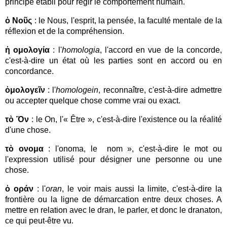
principe établi pour régir le comportement humain.
ὁ Νοῦς
: le Nous, l'esprit, la pensée, la faculté mentale de la
réflexion et de la compréhension.
ἡ ομολογία
: l'
homologia
, l'accord en vue de la concorde,
c'est-à-dire un état où les parties sont en accord ou en
concordance.
ὁμολογεῖν
: l'
homologein
, reconnaître, c'est-à-dire admettre
ou accepter quelque chose comme vrai ou exact.
τὸ Ὄν
: le On, l'« Être », c'est-à-dire l'existence ou la réalité
d'une chose.
τὸ ονομα
: l'onoma, le nom », c'est-à-dire le mot ou
l'expression utilisé pour désigner une personne ou une
chose.
ὁ οράν
: l'
oran
, le voir mais aussi la limite, c'est-à-dire la
frontière ou la ligne de démarcation entre deux choses. A
mettre en relation avec le dran, le parler, et donc le dranaton,
ce qui peut-être vu.