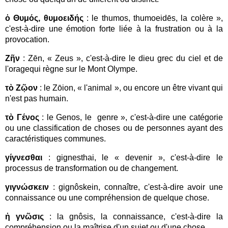
ὁ Θυμός, θυμοειδής
: le thumos, thumoeidēs, la colère »,
c'est-à-dire une émotion forte liée à la frustration ou à la
provocation.
Ζῆν
: Zēn, « Zeus », c'est-à-dire le dieu grec du ciel et de
l'oragequi règne sur le Mont Olympe.
τὸ Ζῷον
: le Zōion, « l'animal », ou encore un être vivant qui
n'est pas humain.
τὸ Γένος
: le Genos, le genre », c'est-à-dire une catégorie
ou une classification de choses ou de personnes ayant des
caractéristiques communes.
γίγνεσθαι
: gignesthai, le « devenir », c'est-à-dire le
processus de transformation ou de changement.
γιγνώσκειν
: gignôskein, connaître, c'est-à-dire avoir une
connaissance ou une compréhension de quelque chose.
ἡ γνῶσις
: la gnôsis, la connaissance, c'est-à-dire la
compréhension ou la maîtrise d'un sujet ou d'une chose.