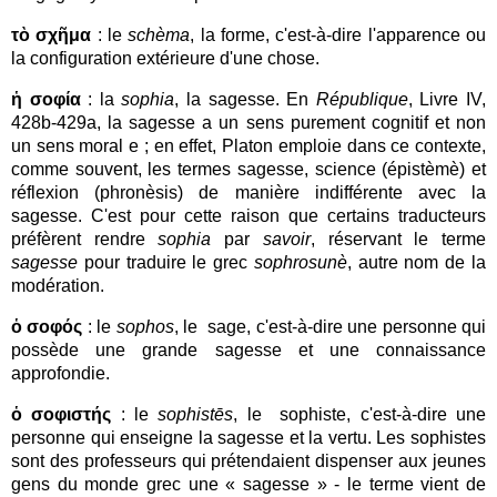
τὸ σχῆμα
: le
schèma
, la forme, c'est-à-dire l'apparence ou
la configuration extérieure d'une chose.
ἡ σοφία
: la
sophia
, la sagesse. En
République
, Livre IV,
428b-429a, la sagesse a un sens purement cognitif et non
un sens moral e ; en effet, Platon emploie dans ce contexte,
comme souvent, les termes sagesse, science (épistèmè) et
réflexion (phronèsis) de manière indifférente avec la
sagesse. C'est pour cette raison que certains traducteurs
préfèrent rendre
sophia
par
savoir
, réservant le terme
sagesse
pour traduire le grec
sophrosunè
, autre nom de la
modération.
ὁ σοφός
: le
sophos
, le sage, c'est-à-dire une personne qui
possède une grande sagesse et une connaissance
approfondie.
ὁ σοφιστής
: le
sophistēs
, le sophiste, c'est-à-dire une
personne qui enseigne la sagesse et la vertu.
Les sophistes
sont des professeurs qui prétendaient dispenser aux jeunes
gens du monde grec une « sagesse » - le terme vient de