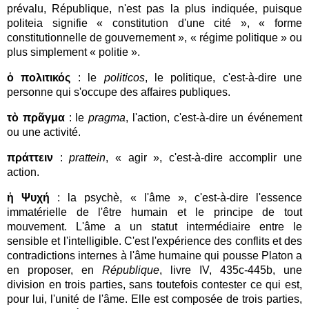
prévalu, République, n'est pas la plus indiquée, puisque
politeia signifie « constitution d'une cité », « forme
constitutionnelle de gouvernement », « régime politique » ou
plus simplement « politie ».
ὁ πολιτικός
: le
politicos
, le politique, c'est-à-dire une
personne qui s'occupe des affaires publiques.
τὸ πρᾶγμα
: le
pragma
, l'action, c'est-à-dire un événement
ou une activité.
πράττειν
:
prattein
, « agir », c'est-à-dire accomplir une
action.
ἡ Ψυχή
: la psychè, « l'âme », c'est-à-dire l'essence
immatérielle de l'être humain
et le principe de tout
mouvement. L'âme a un statut intermédiaire entre le
sensible et l'intelligible. C'est l'expérience des conflits et des
contradictions internes à l'âme humaine qui pousse Platon a
en proposer, en
République
, livre IV, 435c-445b, une
division en trois parties, sans toutefois contester ce qui est,
pour lui, l'unité de l'âme. Elle est composée de trois parties,