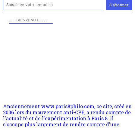
. . . . BIENVENU·E . . . .
Anciennement www.paris8philo.com, ce site, créé en
2006 lors du mouvement anti-CPE, a rendu compte de
l'actualité et de l'expérimentation à Paris 8. Il
s'occupe plus largement de rendre compte d'une
transformation dans les paradigmes philosophiques
suivant la pensée du Dehors ou du Surpli, omme la
nomme les métaphysiciens classique. Nous avons
quant à nous déjà basculé d'emblée dans la modernité