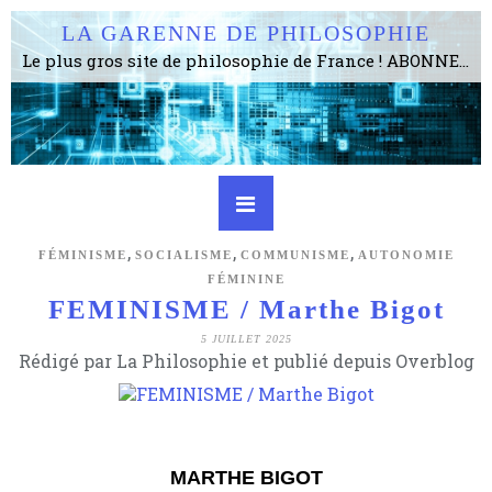
LA GARENNE DE PHILOSOPHIE
Le plus gros site de philosophie de France ! ABONNEZ-VOUS ! 4115 Articles, 1634 abonné·e·s, depuis 2006 . . . . . . . . 2 852 214 pages vues jusqu'à présent. Prestance et être apte à un plus grand nombre de choses.
,
,
,
FÉMINISME
SOCIALISME
COMMUNISME
AUTONOMIE
FÉMININE
FEMINISME / Marthe Bigot
5 JUILLET 2025
Rédigé par La Philosophie et publié depuis Overblog
MARTHE BIGOT