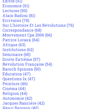
Editos
(91)
Economie
(91)
Lectures
(90)
Alain Badiou
(81)
Ecrivains
(78)
Sur L'histoire Et Les Révolutions
(76)
Correspondance
(68)
Mouvement Cpe 2006
(66)
Patrice Loraux
(64)
Afrique
(63)
Institutions
(62)
Séminaire
(60)
Droite Extrême
(57)
Révolution Française
(54)
Baruch Spinoza
(50)
Education
(47)
Questions Ix
(47)
Peinture
(46)
Cinéma
(44)
Religion
(44)
Autonomie
(42)
Jacques Rancière
(42)
Henri Bergson
(40)