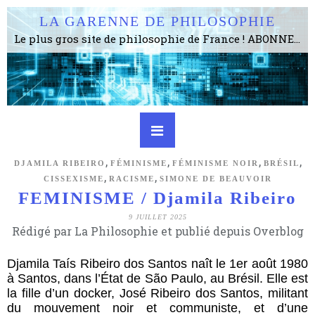
LA GARENNE DE PHILOSOPHIE
Le plus gros site de philosophie de France ! ABONNEZ-VOUS ! 4115 Articles, 1634 abonné·e·s, depuis 2006 . . . . . . . . 2 852 214 pages vues jusqu'à présent. Prestance et être apte à un plus grand nombre de choses.
,
,
,
,
DJAMILA RIBEIRO
FÉMINISME
FÉMINISME NOIR
BRÉSIL
,
,
CISSEXISME
RACISME
SIMONE DE BEAUVOIR
FEMINISME / Djamila Ribeiro
9 JUILLET 2025
Rédigé par La Philosophie et publié depuis Overblog
Djamila Taís Ribeiro dos Santos naît le 1er août 1980
à Santos, dans l’État de São Paulo, au Brésil. Elle est
la fille d’un docker, José Ribeiro dos Santos, militant
du mouvement noir et communiste, et d’une