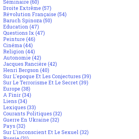
Séminaire
(60)
Droite Extrême
(57)
Révolution Française
(54)
Baruch Spinoza
(50)
Education
(47)
Questions Ix
(47)
Peinture
(46)
Cinéma
(44)
Religion
(44)
Autonomie
(42)
Jacques Rancière
(42)
Henri Bergson
(40)
Sur L'epoque Et Les Conjectures
(39)
Sur Le Terrorisme Et Le Secret
(39)
Europe
(38)
A Finir
(34)
Liens
(34)
Lexiques
(33)
Courants Politiques
(32)
Guerre En Ukraine
(32)
Pays
(32)
Sur L'inconscient Et Le Sexuel
(32)
Russie
(31)