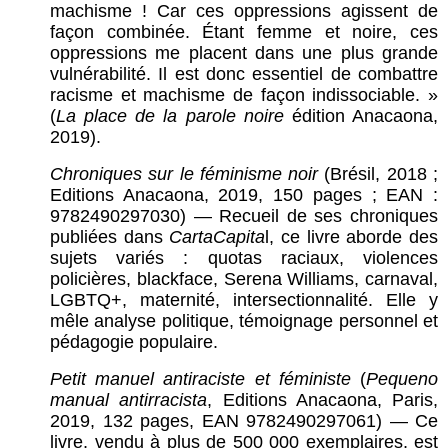
machisme ! Car ces oppressions agissent de
façon combinée. Étant femme et noire, ces
oppressions me placent dans une plus grande
vulnérabilité. Il est donc essentiel de combattre
racisme et machisme de façon indissociable. »
(
La place de la parole noire
édition Anacaona,
2019).
Chroniques sur le féminisme noir
(Brésil, 2018 ;
Editions Anacaona, 2019, 150 pages ; EAN :
9782490297030) — Recueil de ses chroniques
publiées dans
CartaCapita
l, ce livre aborde des
sujets variés : quotas raciaux, violences
policières, blackface, Serena Williams, carnaval,
LGBTQ+, maternité, intersectionnalité. Elle y
mêle analyse politique, témoignage personnel et
pédagogie populaire.
Petit manuel antiraciste et féministe
(
Pequeno
manual antirracista
, Editions Anacaona, Paris,
2019, 132 pages, EAN 9782490297061) — Ce
livre, vendu à plus de 500 000 exemplaires, est