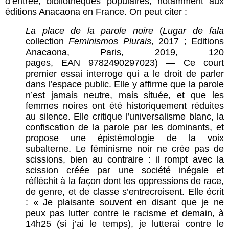
d’entrée, bibliothèques populaires, notamment aux
éditions Anacaona en France. On peut citer :
La place de la parole noire
(
Lugar de fala
collection
Feminismos Plurais
, 2017 ; Editions
Anacaona, Paris, 2019, 120
pages, EAN 9782490297023) — Ce court
premier essai interroge qui a le droit de parler
dans l’espace public. Elle y affirme que la parole
n’est jamais neutre, mais située, et que les
femmes noires ont été historiquement réduites
au silence. Elle critique l’universalisme blanc, la
confiscation de la parole par les dominants, et
propose une épistémologie de la voix
subalterne. Le féminisme noir ne crée pas de
scissions, bien au contraire : il rompt avec la
scission créée par une société inégale et
réfléchit à la façon dont les oppressions de race,
de genre, et de classe s’entrecroisent. Elle écrit
: « Je plaisante souvent en disant que je ne
peux pas lutter contre le racisme et demain, à
14h25 (si j’ai le temps), je lutterai contre le