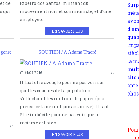
d'em
et de
Ribeiro dos Santos, militant du
quan
s qui
mouvement noir et communiste, et d’une
impa
employée...
sièc
EN SAVOIR PLUS
la m
mult
site
genre
SOUTIEN / A Adama Traoré
apte
chos
ETUDES DE GENRE
S
24/07/2016
…
NOTIONS
Il faut être aveugle pour ne pas voir sur
RACISME
quelles couches de la population
VARIÉTÉ
s'effectuent les contrôle de papier (pour
DIVERSITÉ
Pour
preuve cela ne met jamais arrivé). Il faut
n
être imbécile pour ne pas voir que le
moi
racisme est bien...
…
par
EN SAVOIR PLUS
et 