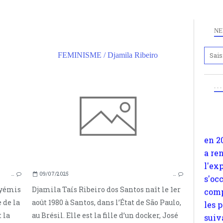
NE
FEMINISME / Djamila Ribeiro
Anc
FÉMINISME AFRO
www.
. .
KIYÉMIS
en 2
FÉMINISME
a re
PARIS 8
l'ex
CISSEXISME
s'oc
RACISME
comp
GROSSOPHOBIE
les 
suiv
…
09/07/2025
…
Surp
iyémis
Djamila Taís Ribeiro dos Santos naît le 1er
méta
 de la
août 1980 à Santos, dans l’État de São Paulo,
avon
 la
au Brésil. Elle est la fille d’un docker, José