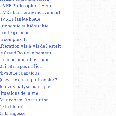
 LIVRE Philosophie à venir
 LIVRE Lumière & mouvement
 LIVRE Planète bleue
 Autonomie et hiérarchie
La cité grecque
 La complexité
Libération vis-à-vis de l'esprit
 Le Grand Bouleversement
L'Inconscient et le sexuel
Mai 68 n'a pas eu lieu
 Physique quantique
 Qu'est-ce qu'un philosophe ?
 Schizo-analyse politique
Situations de la vie
Tout contre l'institution
De la liberté
De la sagesse