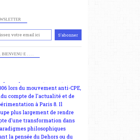
WSLETTER
iennement
DJAMILA RIBEIRO
paris8philo.com, ce site, créé
 . . BIENVENU·E . . . .
FÉMINISME
006 lors du mouvement anti-CPE,
FÉMINISME NOIR
ndu compte de l'actualité et de
BRÉSIL
périmentation à Paris 8. Il
CISSEXISME
cupe plus largement de rendre
RACISME
te d'une transformation dans
SIMONE DE BEAUVOIR
paradigmes philosophiques
ant la pensée du Dehors ou du
li, omme la nomme les
physiciens classique. Nous
s quant à nous déjà basculé