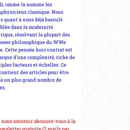
blée dans la modernité
tique, résolvant la plupart des
sses philosophique du WWe
le. Cette pensée hors contrat est
arque d'une complexité, riche de
iples facteurs et échelles. Ce
 contient des articles pour être
 à un plus grand nombre de
es.
ÉGRÉGATION POST-COLONIALE
SÉGRÉGATION
RACISME
ADAMA TRAORÉ
ASSA TRAORÉ
 nous soutenir abonnez-vous à la
ewsletter gratuite (2 mails par
s), commentez sans hésitation,
tagez le contenu sur les réseaux
si vous le pouvez faîtes des liens