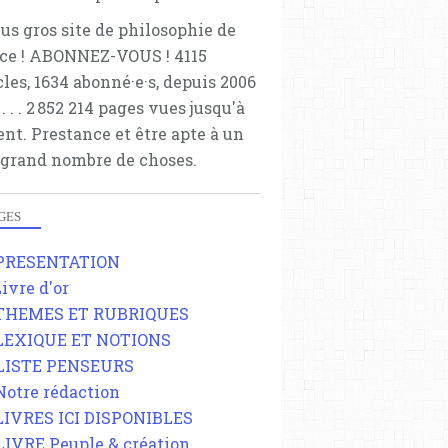
lus gros site de philosophie de
ce ! ABONNEZ-VOUS ! 4115
cles, 1634 abonné·e·s, depuis 2006
 . . . . . 2 852 214 pages vues jusqu'à
ent. Prestance et être apte à un
 grand nombre de choses.
GES
 PRESENTATION
Livre d'or
 THEMES ET RUBRIQUES
 LEXIQUE ET NOTIONS
 LISTE PENSEURS
 Notre rédaction
 LIVRES ICI DISPONIBLES
 LIVRE Peuple & création