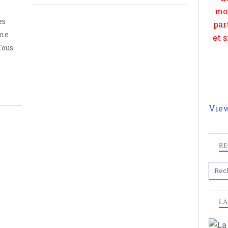
es
mme
Tous
View
RE
LA