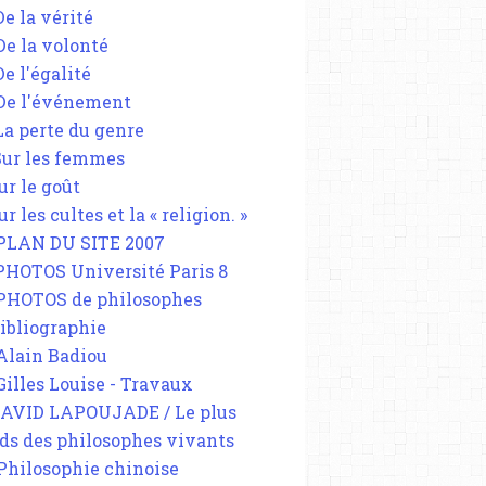
De la vérité
 De la volonté
De l'égalité
 De l'événement
 La perte du genre
 Sur les femmes
ur le goût
ur les cultes et la « religion. »
 PLAN DU SITE 2007
 PHOTOS Université Paris 8
 PHOTOS de philosophes
Bibliographie
 Alain Badiou
 Gilles Louise - Travaux
DAVID LAPOUJADE / Le plus
ds des philosophes vivants
 Philosophie chinoise