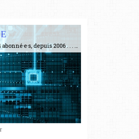
IE
Le plus gros site de philosophie de France ! ABONNEZ-VOUS ! 4115 Articles, 1634 abonné·e·s, depuis 2006 . . . . . . . . 2 852 214 pages vues jusqu'à présent. Prestance et être apte à un plus grand nombre de choses.
T