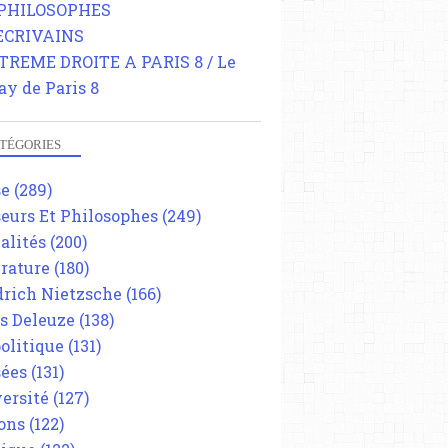
 PHILOSOPHES
 ECRIVAINS
TREME DROITE A PARIS 8 / Le
ay de Paris 8
TÉGORIES
se
(289)
eurs Et Philosophes
(249)
alités
(200)
érature
(180)
drich Nietzsche
(166)
es Deleuze
(138)
olitique
(131)
ées
(131)
ersité
(127)
ons
(122)