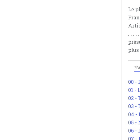
Le p
Fran
Arti
. . .
prés
plus
PA
00 -
01 - 
02 -
03 -
04 -
05 -
06 -
07 -