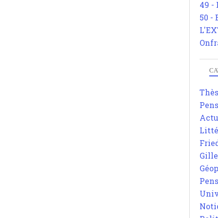
49 -
50 -
L'EX
Onfr
CA
Thè
Pens
Actu
Litt
Frie
Gill
Géop
Pens
Univ
Noti