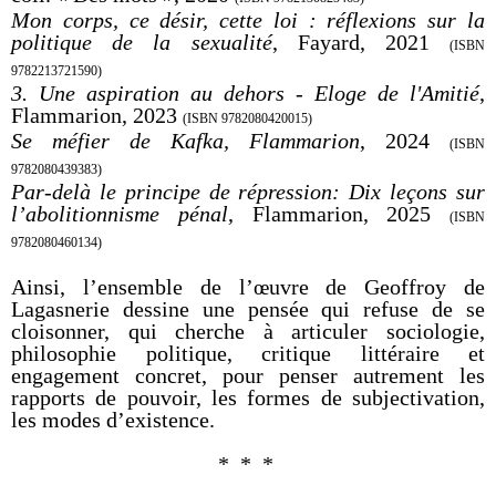
Mon corps, ce désir, cette loi : réflexions sur la
politique de la sexualité
, Fayard, 2021
(ISBN
9782213721590)
3. Une aspiration au dehors - Eloge de l'Amitié
,
Flammarion, 2023
(ISBN 9782080420015)
Se méfier de Kafka, Flammarion
, 2024
(ISBN
9782080439383)
Par-delà le principe de répression: Dix leçons sur
l’abolitionnisme pénal
, Flammarion, 2025
(ISBN
9782080460134)
Ainsi, l’ensemble de l’œuvre de Geoffroy de
Lagasnerie dessine une pensée qui refuse de se
cloisonner, qui cherche à articuler sociologie,
philosophie politique, critique littéraire et
engagement concret, pour penser autrement les
rapports de pouvoir, les formes de subjectivation,
les modes d’existence.
* * *