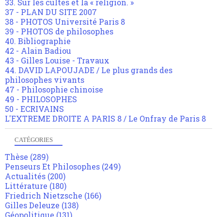
33. Sur les cultes et la « religion. »
37 - PLAN DU SITE 2007
38 - PHOTOS Université Paris 8
39 - PHOTOS de philosophes
40. Bibliographie
42 - Alain Badiou
43 - Gilles Louise - Travaux
44. DAVID LAPOUJADE / Le plus grands des
philosophes vivants
47 - Philosophie chinoise
49 - PHILOSOPHES
50 - ECRIVAINS
L'EXTREME DROITE A PARIS 8 / Le Onfray de Paris 8
CATÉGORIES
Thèse
(289)
Penseurs Et Philosophes
(249)
Actualités
(200)
Littérature
(180)
Friedrich Nietzsche
(166)
Gilles Deleuze
(138)
Géopolitique
(131)