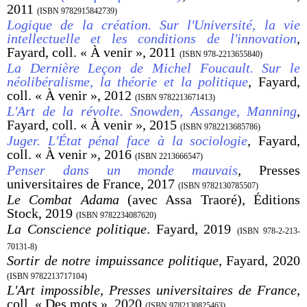
2011
(ISBN 9782915842739)
Logique de la création. Sur l'Université, la vie
intellectuelle et les conditions de l'innovation
,
Fayard, coll. « À venir », 2011
(ISBN 978-2213655840)
La Dernière Leçon de Michel Foucault. Sur le
néolibéralisme, la théorie et la politique
, Fayard,
coll. « À venir », 2012
(ISBN 9782213671413)
L'Art de la révolte. Snowden, Assange, Manning
,
Fayard, coll. « À venir », 2015
(ISBN 9782213685786)
Juger. L'État pénal face à la sociologie
, Fayard,
coll. « À venir », 2016
(ISBN 2213666547)
Penser dans un monde mauvais
, Presses
universitaires de France, 2017
(ISBN 9782130785507)
Le Combat Adama
(avec Assa Traoré), Éditions
Stock, 2019
(ISBN 9782234087620)
La Conscience politique
. Fayard, 2019
(ISBN 978-2-213-
70131-8)
Sortir de notre impuissance politique
, Fayard, 2020
(ISBN 9782213717104)
L'Art impossible, Presses universitaires de France
,
coll. « Des mots », 2020
(ISBN 9782130825463)