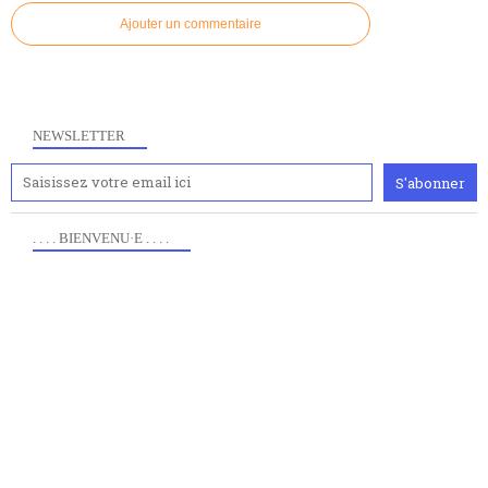
Ajouter un commentaire
NEWSLETTER
. . . . BIENVENU·E . . . .
Anciennement www.paris8philo.com, ce site, créé en