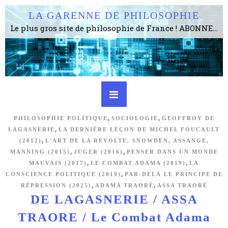
LA GARENNE DE PHILOSOPHIE
Le plus gros site de philosophie de France ! ABONNEZ-VOUS ! 4115 Articles, 1634 abonné·e·s, depuis 2006 . . . . . . . . 2 852 214 pages vues jusqu'à présent. Prestance et être apte à un plus grand nombre de choses.
,
,
PHILOSOPHIE POLITIQUE
SOCIOLOGIE
GEOFFROY DE
,
LAGASNERIE
LA DERNIÈRE LEÇON DE MICHEL FOUCAULT
,
(2012)
L'ART DE LA RÉVOLTE. SNOWDEN, ASSANGE,
,
,
MANNING (2015)
JUGER (2016)
PENSER DANS UN MONDE
,
,
MAUVAIS (2017)
LE COMBAT ADAMA (2019)
LA
,
CONSCIENCE POLITIQUE (2019)
PAR-DELÀ LE PRINCIPE DE
,
,
RÉPRESSION (2025)
ADAMA TRAORÉ
ASSA TRAORÉ
DE LAGASNERIE / ASSA
TRAORE / Le Combat Adama