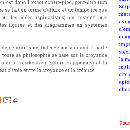
en est donc l'exact contre-pied, peut-être trop
quan
sée se fait en terme d'allure et de tempo (ce que
impa
à où les idées (spinozistes) en restent aux
sièc
 des figures et des diagrammes en systèmes
la m
mult
site
e ce nihilisme, Deleuze aussi quand il parle
apte
 toute sa philosophie se base sur la croyance
chos
on la vérification (satori en japonais) et la
est clivée entre la croyance et la créance.
Pour
n
moi
par
et 