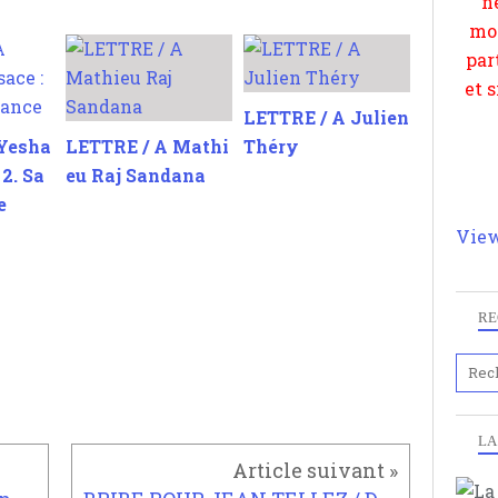
LETTRE / A Julien
 Yesha
LETTRE / A Mathi
Théry
 2. Sa
eu Raj Sandana
e
View
RE
LA