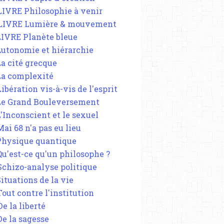
 LIVRE Philosophie à venir
 LIVRE Lumière & mouvement
 LIVRE Planète bleue
 Autonomie et hiérarchie
La cité grecque
 La complexité
Libération vis-à-vis de l'esprit
 Le Grand Bouleversement
L'Inconscient et le sexuel
Mai 68 n'a pas eu lieu
 Physique quantique
 Qu'est-ce qu'un philosophe ?
 Schizo-analyse politique
Situations de la vie
Tout contre l'institution
De la liberté
De la sagesse