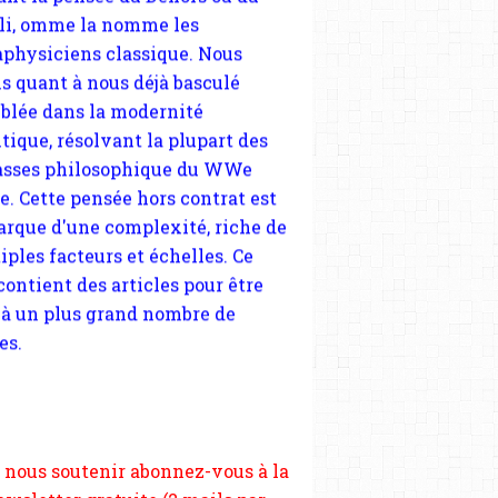
tique, résolvant la plupart des
sses philosophique du WWe
le. Cette pensée hors contrat est
arque d'une complexité, riche de
iples facteurs et échelles. Ce
 contient des articles pour être
 à un plus grand nombre de
es.
 nous soutenir abonnez-vous à la
ewsletter gratuite (2 mails par
s), commentez sans hésitation,
tagez le contenu sur les réseaux
si vous le pouvez faîtes des liens