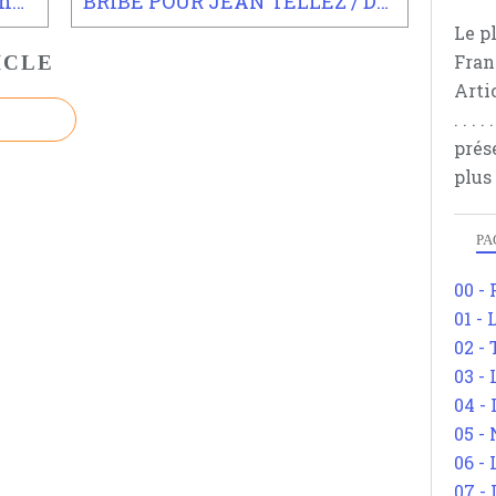
SEMINAIRE PARIS 8 / La monnaie vivante
BRIBE POUR JEAN TELLEZ / Dépasser la métaphysique
Le p
Fran
ICLE
Arti
. . .
prés
plus
PA
00 -
01 - 
02 -
03 -
04 -
05 -
06 -
07 -