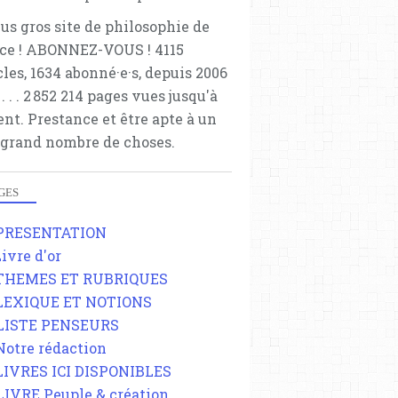
lus gros site de philosophie de
ce ! ABONNEZ-VOUS ! 4115
cles, 1634 abonné·e·s, depuis 2006
 . . . . . 2 852 214 pages vues jusqu'à
ent. Prestance et être apte à un
 grand nombre de choses.
GES
 PRESENTATION
Livre d'or
 THEMES ET RUBRIQUES
 LEXIQUE ET NOTIONS
 LISTE PENSEURS
 Notre rédaction
 LIVRES ICI DISPONIBLES
 LIVRE Peuple & création