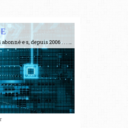
IE
Le plus gros site de philosophie de France ! ABONNEZ-VOUS ! 4115 Articles, 1634 abonné·e·s, depuis 2006 . . . . . . . . 2 852 214 pages vues jusqu'à présent. Prestance et être apte à un plus grand nombre de choses.
T