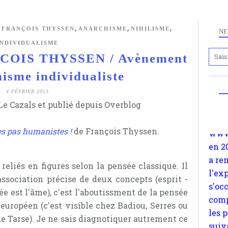
,
,
,
,
FRANÇOIS THYSSEN
ANARCHISME
NIHILISME
NE
INDIVIDUALISME
OIS THYSSEN / Avènement
Anc
hisme individualiste
www.
. .
en 2
4 FÉVRIER 2013
a re
e Cazals et publié depuis Overblog
l'ex
s'oc
s pas humanistes !
de François Thyssen.
comp
les 
eliés en figures selon la pensée classique. Il
suiv
association précise de deux concepts (esprit -
Surp
ée est l'âme), c'est l'aboutissment de la pensée
méta
ropéen (c'est visible chez Badiou, Serres ou
avon
de Tarse). Je ne sais diagnotiquer autrement ce
d'em