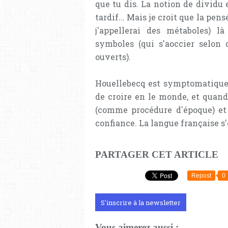
que tu dis. La notion de dividu 
tardif... Mais je croit que la pen
j'appellerai des métaboles) l
symboles (qui s'aoccier selon
ouverts).
Houellebecq est symptomatique d
de croire en le monde, et quand
(comme procédure d'époque) et n
confiance. La langue française s'
PARTAGER CET ARTICLE
Repost
0
S'inscrire à la newsletter
Vous aimerez aussi :