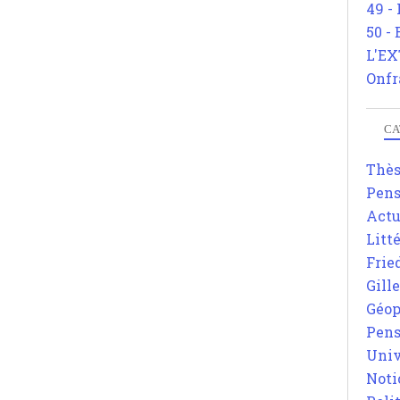
49 -
50 -
L'EX
Onfr
CA
Thè
Pens
Actu
Litt
Frie
Gill
Géop
Pens
Univ
Noti