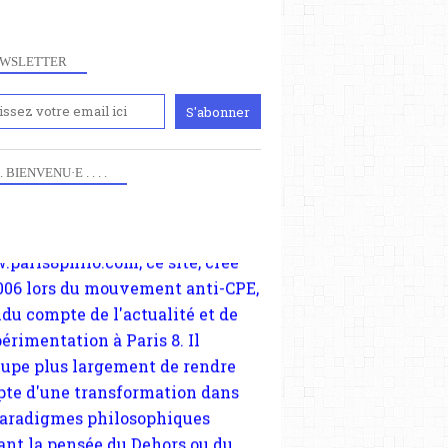
WSLETTER
iennement
paris8philo.com, ce site, créé
 . . BIENVENU·E . . . .
006 lors du mouvement anti-CPE,
ndu compte de l'actualité et de
périmentation à Paris 8. Il
cupe plus largement de rendre
te d'une transformation dans
paradigmes philosophiques
ant la pensée du Dehors ou du
li, omme la nomme les
physiciens classique. Nous
s quant à nous déjà basculé
blée dans la modernité