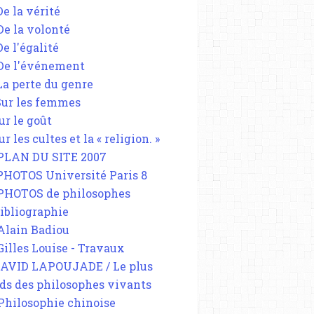
De la vérité
 De la volonté
De l'égalité
 De l'événement
 La perte du genre
 Sur les femmes
ur le goût
ur les cultes et la « religion. »
 PLAN DU SITE 2007
 PHOTOS Université Paris 8
 PHOTOS de philosophes
Bibliographie
 Alain Badiou
 Gilles Louise - Travaux
DAVID LAPOUJADE / Le plus
ds des philosophes vivants
 Philosophie chinoise