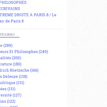
 PHILOSOPHES
 ECRIVAINS
TREME DROITE A PARIS 8 / Le
ay de Paris 8
TÉGORIES
se
(289)
eurs Et Philosophes
(249)
alités
(200)
érature
(180)
drich Nietzsche
(166)
es Deleuze
(138)
olitique
(131)
ées
(131)
ersité
(127)
ons
(122)