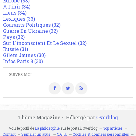
Europe
(38)
A Finir
(34)
Liens
(34)
Lexiques
(33)
Courants Politiques
(32)
Guerre En Ukraine
(32)
Pays
(32)
Sur L'inconscient Et Le Sexuel
(32)
Russie
(31)
Gilets Jaunes
(30)
Infos Paris 8
(30)
SUIVEZ-MOI
Thème Magazine - Hébergé par
Overblog
Voir le profil de
La philosophie
sur le portail Overblog
Top articles
Contact
Signaler un abus
C.G.U.
Cookies et données personnelles