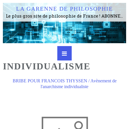
LA GARENNE DE PHILOSOPHIE
Le plus gros site de philosophie de France ! ABONNEZ-VOUS ! 4115 Articles, 1634 abonné·e·s, depuis 2006 . . . . . . . . 2 852 214 pages vues jusqu'à présent. Prestance et être apte à un plus grand nombre de choses.
INDIVIDUALISME
BRIBE POUR FRANCOIS THYSSEN / Avènement de
l'anarchisme individualiste