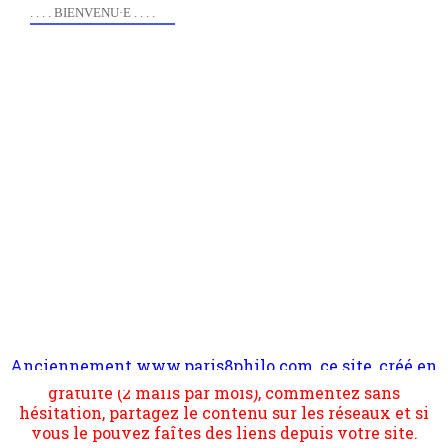
. . . . BIENVENU·E . . . .
Anciennement www.paris8philo.com, ce site, créé en
Pour nous soutenir abonnez-vous à la newsletter
2006 lors du mouvement anti-CPE, a rendu compte de
gratuite (2 mails par mois), commentez sans
l'actualité et de l'expérimentation à Paris 8. Il
hésitation, partagez le contenu sur les réseaux et si
s'occupe plus largement de rendre compte d'une
vous le pouvez faîtes des liens depuis votre site.
transformation dans les paradigmes philosophiques
suivant la pensée du Dehors ou du Surpli, omme la