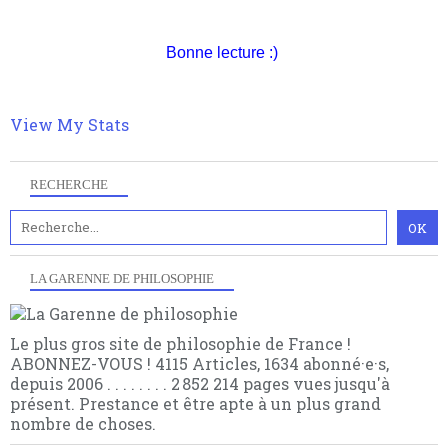
nomme les métaphysiciens classique. Nous avons
quant à nous déjà basculé d'emblée dans la modernité
quantique, résolvant la plupart des impasses
Bonne lecture :)
philosophique du WWe siècle. Cette pensée hors
contrat est la marque d'une complexité, riche de
multiples facteurs et échelles. Ce site contient des
View My Stats
articles pour être apte à un plus grand nombre de
choses.
RECHERCHE
LA GARENNE DE PHILOSOPHIE
Le plus gros site de philosophie de France !
ABONNEZ-VOUS ! 4115 Articles, 1634 abonné·e·s,
depuis 2006 . . . . . . . . 2 852 214 pages vues jusqu'à
présent. Prestance et être apte à un plus grand
nombre de choses.