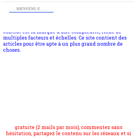
quantique, résolvant la plupart des impasses
. . . . BIENVENU·E . . . .
philosophique du WWe siècle. Cette pensée hors
contrat est la marque d'une complexité, riche de
multiples facteurs et échelles. Ce site contient des
articles pour être apte à un plus grand nombre de
choses.
Pour nous soutenir abonnez-vous à la newsletter
gratuite (2 mails par mois), commentez sans
hésitation, partagez le contenu sur les réseaux et si
vous le pouvez faîtes des liens depuis votre site.