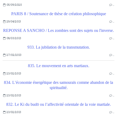
05/09/2020
…
PARIS 8 / Soutenance de thèse de création philosophique
29/04/2013
…
REPONSE A SANCHO / Les zombies sont des sujets ou l'inverse.
08/03/2013
…
933. La jubilation de la transmutation.
27/02/2013
…
835. Le mouvement en arts martiaux.
23/02/2013
…
834. L’économie énergétique des samouraïs comme abandon de la
spiritualité.
23/02/2013
…
832. Le Ki du budō ou l’affectivité orientale de la voie martiale.
23/02/2013
…