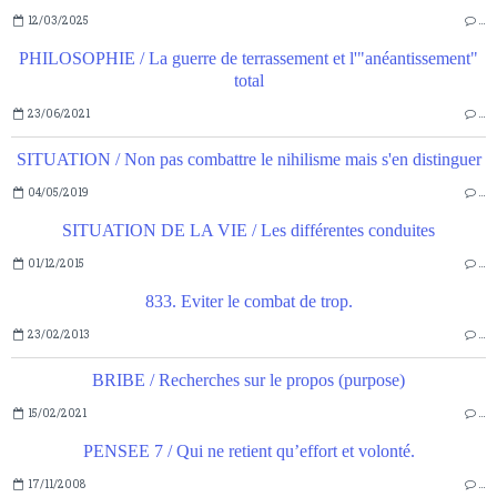
12/03/2025
…
PHILOSOPHIE / La guerre de terrassement et l'"anéantissement"
total
23/06/2021
…
SITUATION / Non pas combattre le nihilisme mais s'en distinguer
04/05/2019
…
SITUATION DE LA VIE / Les différentes conduites
01/12/2015
…
833. Eviter le combat de trop.
23/02/2013
…
BRIBE / Recherches sur le propos (purpose)
15/02/2021
…
PENSEE 7 / Qui ne retient qu’effort et volonté.
17/11/2008
…