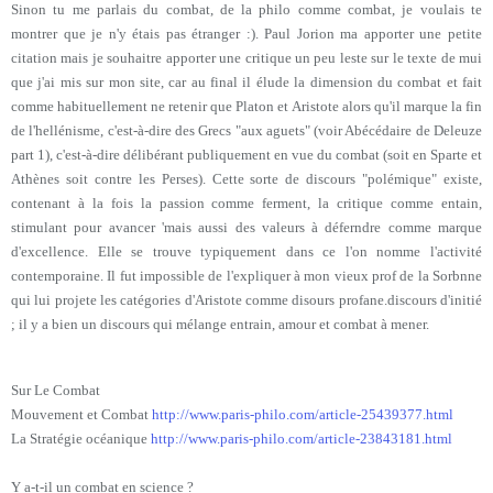
Sinon tu me parlais du combat, de la philo comme combat, je voulais te
montrer que je n'y étais pas étranger :). Paul Jorion ma apporter une petite
citation mais je souhaitre apporter une critique un peu leste sur le texte de mui
que j'ai mis sur mon site, car au final il élude la dimension du combat et fait
comme habituellement ne retenir que Platon et Aristote alors qu'il marque la fin
de l'hellénisme, c'est-à-dire des Grecs "aux aguets" (voir Abécédaire de Deleuze
part 1), c'est-à-dire délibérant publiquement en vue du combat (soit en Sparte et
Athènes soit contre les Perses). Cette sorte de discours "polémique" existe,
contenant à la fois la passion comme ferment, la critique comme entain,
stimulant pour avancer 'mais aussi des valeurs à déferndre comme marque
d'excellence. Elle se trouve typiquement dans ce l'on nomme l'activité
contemporaine. Il fut impossible de l'expliquer à mon vieux prof de la Sorbnne
qui lui projete les catégories d'Aristote comme disours profane.discours d'initié
; il y a bien un discours qui mélange entrain, amour et combat à mener.
Sur Le Combat
Mouvement et Combat
http://www.paris-philo.com/
article-25439377.html
La Stratégie océanique
http://www.paris-philo.com/
article-23843181.html
Y a-t-il un combat en science ?