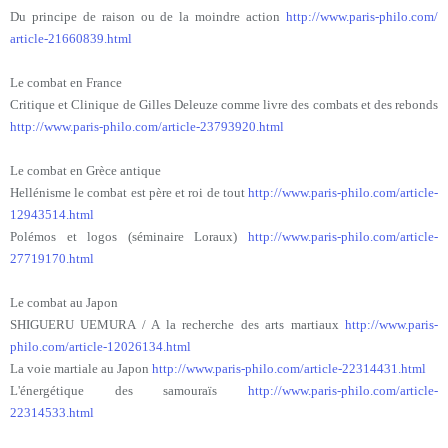
Du principe de raison ou de la moindre action
http://www.paris-philo.com/
article-21660839.html
Le combat en France
Critique et Clinique de Gilles Deleuze comme livre des combats et des rebonds
http://www.paris-philo.com/
article-23793920.html
Le combat en Grèce antique
Hellénisme le combat est père et roi de tout
http://www.paris-philo.com/
article-
12943514.html
Polémos et logos (séminaire Loraux)
http://www.paris-philo.com/
article-
27719170.html
Le combat au Japon
SHIGUERU UEMURA / A la recherche des arts martiaux
http://www.paris-
philo.com/
article-12026134.html
La voie martiale au Japon
http://www.paris-philo.com/
article-22314431.html
L'énergétique des samouraïs
http://www.paris-philo.com/
article-
22314533.html