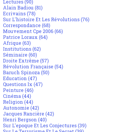
Lectures
(90)
Alain Badiou
(81)
Ecrivains
(78)
Sur L'histoire Et Les Révolutions
(76)
Correspondance
(68)
Mouvement Cpe 2006
(66)
Patrice Loraux
(64)
Afrique
(63)
Institutions
(62)
Séminaire
(60)
Droite Extrême
(57)
Révolution Française
(54)
Baruch Spinoza
(50)
Education
(47)
Questions Ix
(47)
Peinture
(46)
Cinéma
(44)
Religion
(44)
Autonomie
(42)
Jacques Rancière
(42)
Henri Bergson
(40)
Sur L'epoque Et Les Conjectures
(39)
Sur Le Terrorisme Et Le Secret
(39)