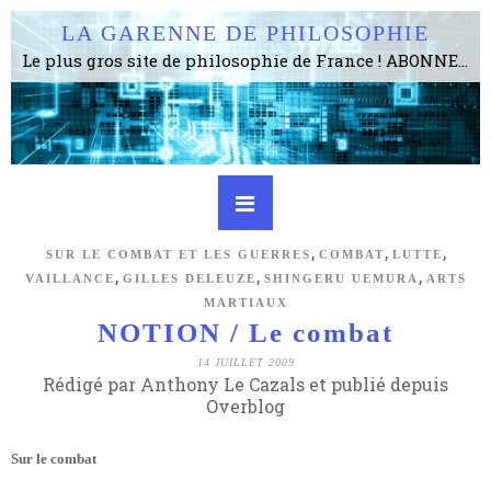
LA GARENNE DE PHILOSOPHIE
Le plus gros site de philosophie de France ! ABONNEZ-VOUS ! 4115 Articles, 1634 abonné·e·s, depuis 2006 . . . . . . . . 2 852 214 pages vues jusqu'à présent. Prestance et être apte à un plus grand nombre de choses.
,
,
,
SUR LE COMBAT ET LES GUERRES
COMBAT
LUTTE
,
,
,
VAILLANCE
GILLES DELEUZE
SHINGERU UEMURA
ARTS
MARTIAUX
NOTION / Le combat
14 JUILLET 2009
Rédigé par Anthony Le Cazals et publié depuis
Overblog
Sur le combat