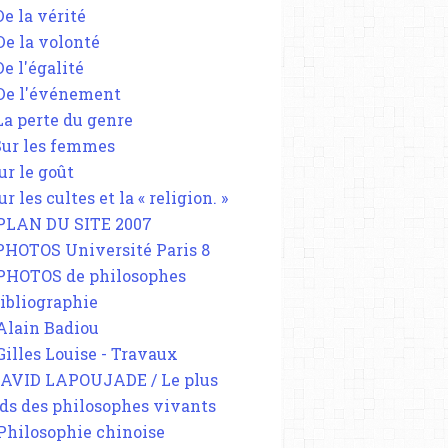
De la vérité
 De la volonté
De l'égalité
 De l'événement
 La perte du genre
 Sur les femmes
ur le goût
ur les cultes et la « religion. »
 PLAN DU SITE 2007
 PHOTOS Université Paris 8
 PHOTOS de philosophes
Bibliographie
 Alain Badiou
 Gilles Louise - Travaux
DAVID LAPOUJADE / Le plus
ds des philosophes vivants
 Philosophie chinoise