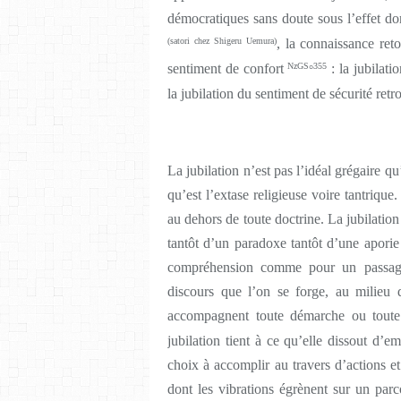
démocratiques sans doute sous l’effet do
(satori chez Shigeru Uemura)
, la connaissance ret
sentiment de confort
NzGS
355
: la jubilat
°
la jubilation du sentiment de sécurité retr
La jubilation n’est pas l’idéal grégaire q
qu’est l’extase religieuse voire tantrique.
au dehors de toute doctrine. La jubilation
tantôt d’un paradoxe tantôt d’une apor
compréhension comme pour un passage
discours que l’on se forge, au milieu 
accompagnent toute démarche ou toute
jubilation tient à ce qu’elle dissout d’
choix à accomplir au travers d’actions e
dont les vibrations égrènent sur un par