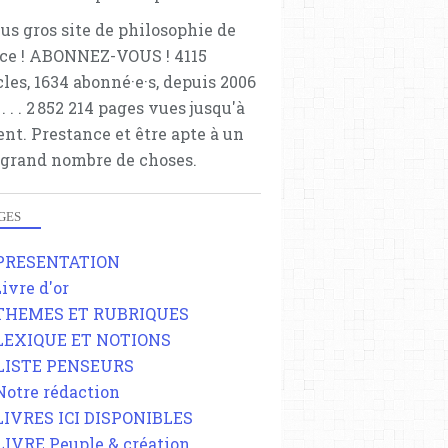
lus gros site de philosophie de
ce ! ABONNEZ-VOUS ! 4115
cles, 1634 abonné·e·s, depuis 2006
 . . . . . 2 852 214 pages vues jusqu'à
ent. Prestance et être apte à un
 grand nombre de choses.
GES
 PRESENTATION
Livre d'or
 THEMES ET RUBRIQUES
 LEXIQUE ET NOTIONS
 LISTE PENSEURS
 Notre rédaction
 LIVRES ICI DISPONIBLES
 LIVRE Peuple & création