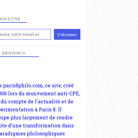
WSLETTER
iennement
 . . BIENVENU·E . . . .
paris8philo.com, ce site, créé
006 lors du mouvement anti-CPE,
ndu compte de l'actualité et de
périmentation à Paris 8. Il
cupe plus largement de rendre
te d'une transformation dans
paradigmes philosophiques
ant la pensée du Dehors ou du
li, omme la nomme les
physiciens classique. Nous
s quant à nous déjà basculé