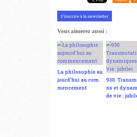
Repost
0
S'inscrire à la newsletter
Vous aimerez aussi :
La philosophie au
jourd'hui au com
930. Transm
mencement
ns et dyna
de vie : jubil