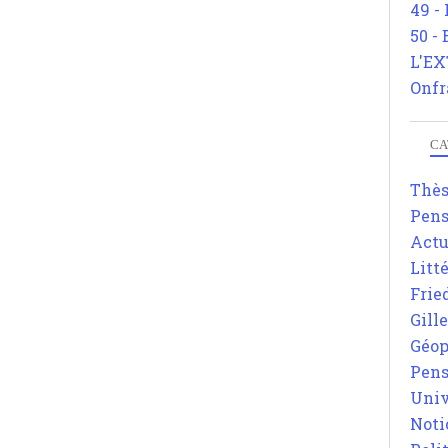
49 -
50 -
L'EX
Onfr
CA
Thè
Pens
Actu
Litt
Frie
Gill
Géop
Pens
Univ
Noti