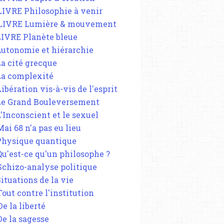
 LIVRE Philosophie à venir
 LIVRE Lumière & mouvement
 LIVRE Planète bleue
 Autonomie et hiérarchie
La cité grecque
 La complexité
Libération vis-à-vis de l'esprit
 Le Grand Bouleversement
L'Inconscient et le sexuel
Mai 68 n'a pas eu lieu
 Physique quantique
 Qu'est-ce qu'un philosophe ?
 Schizo-analyse politique
Situations de la vie
Tout contre l'institution
De la liberté
De la sagesse