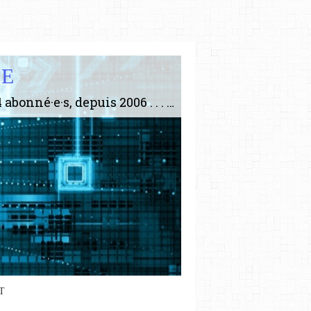
IE
Le plus gros site de philosophie de France ! ABONNEZ-VOUS ! 4115 Articles, 1634 abonné·e·s, depuis 2006 . . . . . . . . 2 852 214 pages vues jusqu'à présent. Prestance et être apte à un plus grand nombre de choses.
T