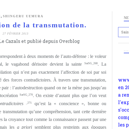
,
E
SHINGERU UEMURA
NE
ion de la transmutation.
27 FÉVRIER 2013
e Cazals et publié depuis Overblog
Anc
. .
www.
rrespondent à deux moments de l’auto-défense : le voleur
en 2
l, le vagabond dérisoire devient la sainte
SarSG_268
. La
a re
lation qui n’est pas exactement l’affection de soi par soi
l'ex
é des forces contradictoires. À travers une transmutation,
s'oc
de pair : l’autodestruction quand on ne la mène pas jusqu’au
comp
utocréation
SarSG_270
. On existe d’autant plus que l’on veut
les 
ntradictoires
_271
qu’est la « conscience », bonne ou
suiv
 transmutation qu’une compréhension, tant cette dernière
Surp
tes la croyance tout comme la connaissance passent par une
méta
 mais les
a priori
semblent plus restreints aux époques
avon