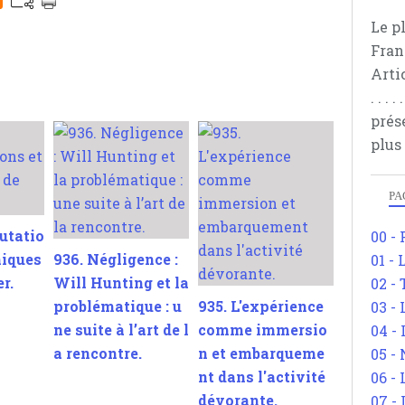
Le p
Fran
Arti
. . .
prés
plus
PA
utatio
00 -
miques
936. Négligence :
01 - 
er.
Will Hunting et la
02 -
problématique : u
935. L'expérience
03 -
ne suite à l’art de l
comme immersio
04 -
a rencontre.
n et embarqueme
05 -
nt dans l'activité
06 -
dévorante.
07 -