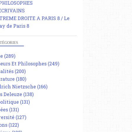
 PHILOSOPHES
 ECRIVAINS
TREME DROITE A PARIS 8 / Le
ay de Paris 8
TÉGORIES
se
(289)
eurs Et Philosophes
(249)
alités
(200)
érature
(180)
drich Nietzsche
(166)
es Deleuze
(138)
olitique
(131)
ées
(131)
ersité
(127)
ons
(122)