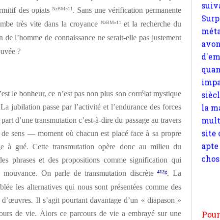
rmitif des opiats
NzBM
11
. Sans une vérification permanente
d'em
°
quan
ombe très vite dans la croyance
NzBM
11
et la recherche du
°
impa
ion de l’homme de connaissance ne serait-elle pas justement
sièc
ouvée ?
la m
mult
site
u’est le bonheur, ce n’est pas non plus son corrélat mystique
apte
 La jubilation passe par l’activité et l’endurance des forces
chos
 part d’une transmutation c’est-à-dire du passage au travers
ie de sens — moment où chacun est placé face à sa propre
 à gué. Cette transmutation opère donc au milieu du
des phrases et des propositions comme signification qui
 mouvance. On parle de transmutation discrète
412g
. La
Pour
emblée les alternatives qui nous sont présentées comme des
n
t d’œuvres. Il s’agit pourtant davantage d’un « diapason »
moi
par
cours de vie. Alors ce parcours de vie a embrayé sur une