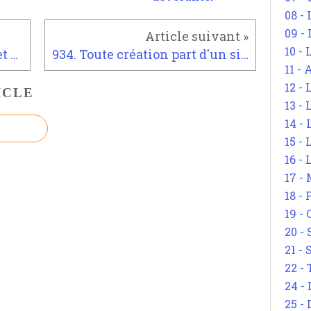
08 -
09 -
10 -
932. La percée hors du Sens et de la grammaire.
934. Toute création part d'un silence : entre dynamique de vie et transmutation.
11 -
12 - 
ICLE
13 -
14 - 
15 -
16 - 
17 - 
18 -
19 -
20 -
21 - 
22 - 
24 - 
25 - 