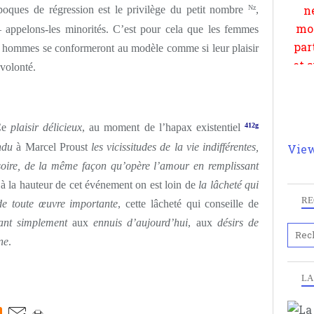
et 
oques de régression est le privilège du petit nombre
Nz
,
 appelons-les minorités. C’est pour cela que les femmes
les hommes se conformeront au modèle comme si leur plaisir
 volonté.
 Ce
plaisir délicieux
, au moment de l’hapax existentiel
412g
ndu
à Marcel Proust
les vicissitudes de la vie indifférentes,
View
llusoire, de la même façon qu’opère l’amour en remplissant
e à la hauteur de cet événement on est loin de
la lâcheté qui
RE
 de toute œuvre importante
, cette lâcheté qui conseille de
ant simplement
aux
ennuis d’aujourd’hui
, aux
désirs de
ne
.
LA