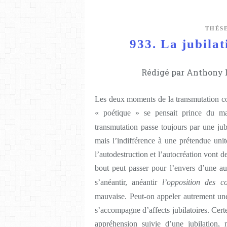
THÈS
933. La jubilat
Rédigé par Anthony L
Les deux moments de la transmutation co
« poétique » se pensait prince du ma
transmutation passe toujours par une jubi
mais l’indifférence à une prétendue unit
l’autodestruction et l’autocréation vont 
bout peut passer pour l’envers d’une a
s’anéantir, anéantir
l’opposition des co
mauvaise. Peut-on appeler autrement une
s’accompagne d’affects jubilatoires. Cer
appréhension suivie d’une jubilation,