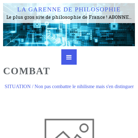
LA GARENNE DE PHILOSOPHIE
Le plus gros site de philosophie de France ! ABONNEZ-VOUS ! 4115 Articles, 1634 abonné·e·s, depuis 2006 . . . . . . . . 2 852 214 pages vues jusqu'à présent. Prestance et être apte à un plus grand nombre de choses.
COMBAT
SITUATION / Non pas combattre le nihilisme mais s'en distinguer