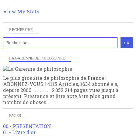
multiples facteurs et échelles. Ce site contient des
articles pour être apte à un plus grand nombre de
View My Stats
choses.
RECHERCHE
LA GARENNE DE PHILOSOPHIE
Le plus gros site de philosophie de France !
ABONNEZ-VOUS ! 4115 Articles, 1634 abonné·e·s,
depuis 2006 . . . . . . . . 2 852 214 pages vues jusqu'à
présent. Prestance et être apte à un plus grand
nombre de choses.
PAGES
00 - PRESENTATION
01 - Livre d'or