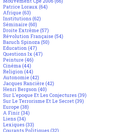
Mouvement Cpe 2006
(66)
Patrice Loraux
(64)
Afrique
(63)
Institutions
(62)
Séminaire
(60)
Droite Extrême
(57)
Révolution Française
(54)
Baruch Spinoza
(50)
Education
(47)
Questions Ix
(47)
Peinture
(46)
Cinéma
(44)
Religion
(44)
Autonomie
(42)
Jacques Rancière
(42)
Henri Bergson
(40)
Sur L'epoque Et Les Conjectures
(39)
Sur Le Terrorisme Et Le Secret
(39)
Europe
(38)
A Finir
(34)
Liens
(34)
Lexiques
(33)
Courants Politiques
(32)