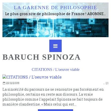
LA GARENNE DE PHILOSOPHIE
Le plus gros site de philosophie de France ! ABONNEZ-VOUS ! 4115 Articles, 1634 abonné·e·s, depuis 2006 . . . . . . . . 2 852 214 pages vues jusqu'à présent. Prestance et être apte à un plus grand nombre de choses.
BARUCH SPINOZA
CITATIONS / L'oeuvre viable
25/11/2009
…
La sincérité du parcours ne se rencontre pas forcément en
philosophie, certains en reste aux discours. La vraie
philosophie comme l'appelait Spinoza se fait toujours de
manière clandestine. « Mais celui qui est...