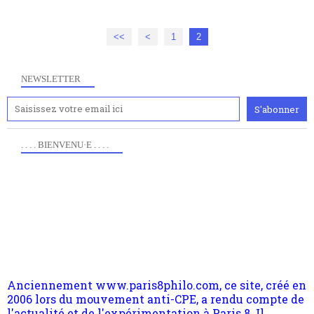
<<
<
1
2
NEWSLETTER
. . . . BIENVENU·E . . . .
Anciennement www.paris8philo.com, ce site, créé en
2006 lors du mouvement anti-CPE, a rendu compte de
l'actualité et de l'expérimentation à Paris 8. Il
s'occupe plus largement de rendre compte d'une
transformation dans les paradigmes philosophiques
suivant la pensée du Dehors ou du Surpli, omme la
nomme les métaphysiciens classique. Nous avons