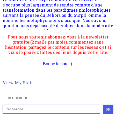
quant à nous déjà basculé d'emblée dans la modernité
quantique, résolvant la plupart des impasses
philosophique du WWe siècle. Cette pensée hors
Pour nous soutenir abonnez-vous à la newsletter
contrat est la marque d'une complexité, riche de
gratuite (2 mails par mois), commentez sans
multiples facteurs et échelles. Ce site contient des
hésitation, partagez le contenu sur les réseaux et si
articles pour être apte à un plus grand nombre de
vous le pouvez faîtes des liens depuis votre site.
choses.
Bonne lecture :)
View My Stats
RECHERCHE