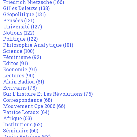
Friedrich Nietzsche
(166)
Gilles Deleuze
(138)
Géopolitique
(131)
Pensées
(131)
Université
(127)
Notions
(122)
Politique
(122)
Philosophie Analytique
(101)
Science
(100)
Féminisme
(92)
Editos
(91)
Economie
(91)
Lectures
(90)
Alain Badiou
(81)
Ecrivains
(78)
Sur L'histoire Et Les Révolutions
(76)
Correspondance
(68)
Mouvement Cpe 2006
(66)
Patrice Loraux
(64)
Afrique
(63)
Institutions
(62)
Séminaire
(60)
Droite Extrême
(57)