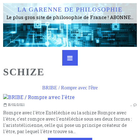
LA GARENNE DE PHILOSOPHIE
Le plus gros site de philosophie de France ! ABONNEZ-VOUS ! 4115 Articles, 1634 abonné·e·s, depuis 2006 . . . . . . . . 2 852 214 pages vues jusqu'à présent. Prestance et être apte à un plus grand nombre de choses.
SCHIZE
BRIBE / Rompre avec l'être
15/02/2021
…
Rompre avec l'être Entéléchie ou la schize Rompre avec
l'être, c'est rompre avec l'entéléchie sous ses deux formes :
l'aristotélicienne, celle qui pose un principe créateur de
l'être, par lequel l'être trouve sa...