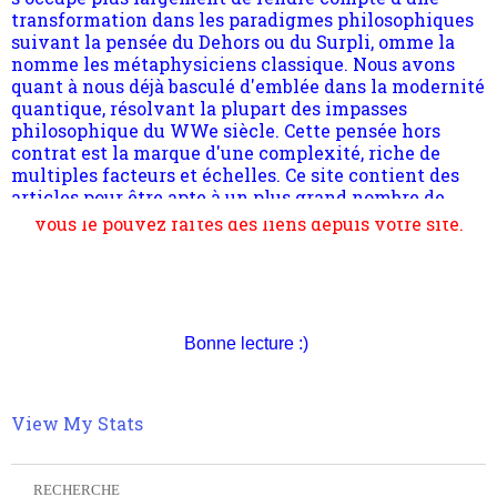
suivant la pensée du Dehors ou du Surpli, omme la
nomme les métaphysiciens classique. Nous avons
quant à nous déjà basculé d'emblée dans la modernité
quantique, résolvant la plupart des impasses
philosophique du WWe siècle. Cette pensée hors
contrat est la marque d'une complexité, riche de
multiples facteurs et échelles. Ce site contient des
articles pour être apte à un plus grand nombre de
choses.
Pour nous soutenir abonnez-vous à la newsletter
gratuite (2 mails par mois), commentez sans
Bonne lecture :)
hésitation, partagez le contenu sur les réseaux et si
vous le pouvez faîtes des liens depuis votre site.
View My Stats
RECHERCHE