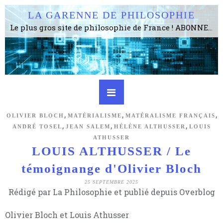
LA GARENNE DE PHILOSOPHIE
Le plus gros site de philosophie de France ! ABONNEZ-VOUS ! 4115 Articles, 1634 abonné·e·s, depuis 2006 . . . . . . . . 2 852 214 pages vues jusqu'à présent. Prestance et être apte à un plus grand nombre de choses.
,
,
,
OLIVIER BLOCH
MATÉRIALISME
MATÉRALISME FRANÇAIS
,
,
,
ANDRÉ TOSEL
JEAN SALEM
HÉLÈNE ALTHUSSER
LOUIS
ATHUSSER
LOUIS ALTHUSSER / Le
témoignange d'Olivier Bloch
25 SEPTEMBRE 2025
Rédigé par La Philosophie et publié depuis Overblog
Olivier Bloch et Louis
Athusser