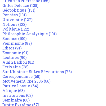
Friedrich Nietzsche
(166)
Gilles Deleuze
(138)
Géopolitique
(131)
Pensées
(131)
Université
(127)
Notions
(122)
Politique
(122)
Philosophie Analytique
(101)
Science
(100)
Féminisme
(92)
Editos
(91)
Economie
(91)
Lectures
(90)
Alain Badiou
(81)
Ecrivains
(78)
Sur L'histoire Et Les Révolutions
(76)
Correspondance
(68)
Mouvement Cpe 2006
(66)
Patrice Loraux
(64)
Afrique
(63)
Institutions
(62)
Séminaire
(60)
Droite Extrême
(57)