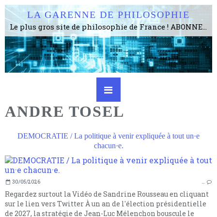
LA GARENNE DE PHILOSOPHIE
Le plus gros site de philosophie de France ! ABONNEZ-VOUS ! 4115 Articles, 1634 abonné·e·s, depuis 2006 . . . . . . . . 2 852 214 pages vues jusqu'à présent. Prestance et être apte à un plus grand nombre de choses.
ANDRE TOSEL
DEMOCRATIE / La politique à venir expliquée à tout un·e
chacun·e.
30/05/2026
…
Regardez surtout la Vidéo de Sandrine Rousseau en cliquant
sur le lien vers Twitter À un an de l'élection présidentielle
de 2027, la stratégie de Jean-Luc Mélenchon bouscule le