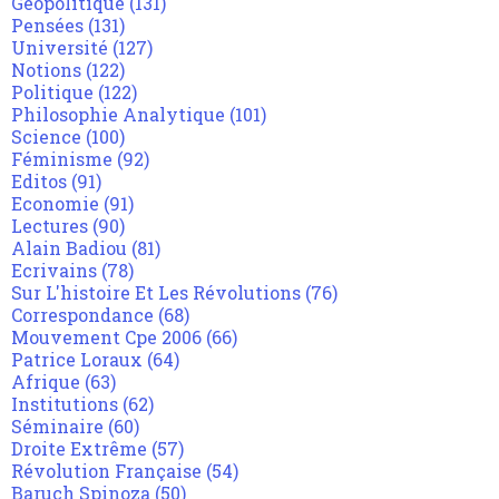
Géopolitique
(131)
Pensées
(131)
Université
(127)
Notions
(122)
Politique
(122)
Philosophie Analytique
(101)
Science
(100)
Féminisme
(92)
Editos
(91)
Economie
(91)
Lectures
(90)
Alain Badiou
(81)
Ecrivains
(78)
Sur L'histoire Et Les Révolutions
(76)
Correspondance
(68)
Mouvement Cpe 2006
(66)
Patrice Loraux
(64)
Afrique
(63)
Institutions
(62)
Séminaire
(60)
Droite Extrême
(57)
Révolution Française
(54)
Baruch Spinoza
(50)