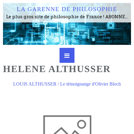
LA GARENNE DE PHILOSOPHIE
Le plus gros site de philosophie de France ! ABONNEZ-VOUS ! 4115 Articles, 1634 abonné·e·s, depuis 2006 . . . . . . . . 2 852 214 pages vues jusqu'à présent. Prestance et être apte à un plus grand nombre de choses.
HELENE ALTHUSSER
LOUIS ALTHUSSER / Le témoignange d'Olivier Bloch