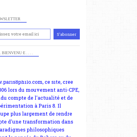
WSLETTER
iennement
paris8philo.com, ce site, créé
 . . BIENVENU·E . . . .
006 lors du mouvement anti-CPE,
ndu compte de l'actualité et de
périmentation à Paris 8. Il
cupe plus largement de rendre
te d'une transformation dans
paradigmes philosophiques
ant la pensée du Dehors ou du
li, omme la nomme les
physiciens classique. Nous
s quant à nous déjà basculé
blée dans la modernité