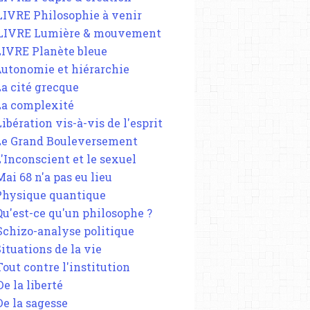
 LIVRE Philosophie à venir
 LIVRE Lumière & mouvement
 LIVRE Planète bleue
 Autonomie et hiérarchie
La cité grecque
 La complexité
Libération vis-à-vis de l'esprit
 Le Grand Bouleversement
L'Inconscient et le sexuel
Mai 68 n'a pas eu lieu
 Physique quantique
 Qu'est-ce qu'un philosophe ?
 Schizo-analyse politique
Situations de la vie
Tout contre l'institution
De la liberté
De la sagesse