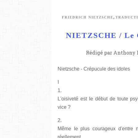
,
FRIEDRICH NIETZSCHE
TRADUCT
NIETZSCHE / Le Cr
Rédigé par Anthony L
Nietzsche - Crépucule des idoles
I
1.
L'oisiveté est le début de toute p
vice ?
2.
Même le plus courageux d'entre no
réellement...