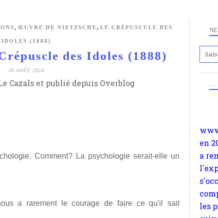
,
,
IONS
ŒUVRE DE NIETZSCHE
LE CRÉPUSCULE DES
NE
IDOLES (1888)
épuscle des Idoles (1888)
Anc
20 AOÛT 2024
www.
e Cazals et publié depuis Overblog
. .
en 2
a re
l'ex
s'oc
comp
les 
sychologie. Comment? La psychologie serait-elle un
suiv
Surp
méta
avon
us a rarement le courage de faire ce qu'il sait
d'em