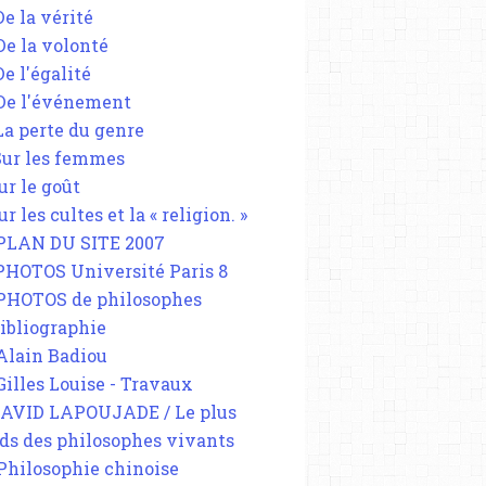
De la vérité
 De la volonté
De l'égalité
 De l'événement
 La perte du genre
 Sur les femmes
ur le goût
ur les cultes et la « religion. »
 PLAN DU SITE 2007
 PHOTOS Université Paris 8
 PHOTOS de philosophes
Bibliographie
 Alain Badiou
 Gilles Louise - Travaux
DAVID LAPOUJADE / Le plus
ds des philosophes vivants
 Philosophie chinoise