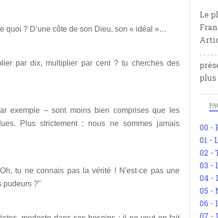
Le p
Fran
de quoi ? D’une côte de son Dieu, son « idéal »…
Arti
. . .
ier par dix, multiplier par cent ? tu cherches des
prés
plus
PA
ar exemple – sont moins bien comprises que les
dues. Plus strictement : nous ne sommes jamais
00 -
01 - 
02 -
03 -
h, tu ne connais pas la vérité ! N'est-ce pas une
04 -
s pudeurs ?"
05 -
06 -
07 -
tistes, modeste dans ses besoins : il ne veut en fait