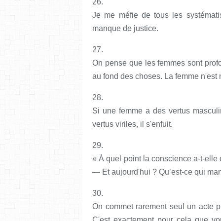
26.
Je me méfie de tous les systématis
manque de justice.
27.
On pense que les femmes sont profo
au fond des choses. La femme n'est
28.
Si une femme a des vertus masculines
vertus viriles, il s'enfuit.
29.
« À quel point la conscience a-t-elle
— Et aujourd'hui ? Qu’est-ce qui man
30.
On commet rarement seul un acte préc
C'est exactement pour cela que vo