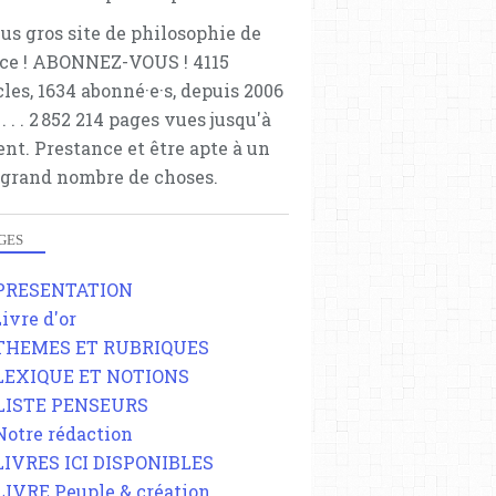
lus gros site de philosophie de
ce ! ABONNEZ-VOUS ! 4115
cles, 1634 abonné·e·s, depuis 2006
 . . . . . 2 852 214 pages vues jusqu'à
ent. Prestance et être apte à un
 grand nombre de choses.
GES
 PRESENTATION
Livre d'or
 THEMES ET RUBRIQUES
 LEXIQUE ET NOTIONS
 LISTE PENSEURS
 Notre rédaction
 LIVRES ICI DISPONIBLES
 LIVRE Peuple & création