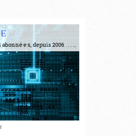
IE
Le plus gros site de philosophie de France ! ABONNEZ-VOUS ! 4115 Articles, 1634 abonné·e·s, depuis 2006 . . . . . . . . 2 852 214 pages vues jusqu'à présent. Prestance et être apte à un plus grand nombre de choses.
T