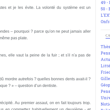
49 -
tes et je les évite. La volonté du système est un
50 -
L'EX
Onfr
ndes – pourquoi ? parce qu'on ne peut jamais aller
CA
 même pas plate.
Thè
Pens
, elle vaut la peine de la fuir ; et s'il n'a pas de
Actu
Litt
Frie
Gill
 dû mordre autrefois ? quelles bonnes dents avait-il ?
Géop
que ? » – question d’un dentiste.
Pens
Univ
ipité. Au premier assaut, on en fait toujours trop.
Noti
us en commettez habituellement un deuxième - et