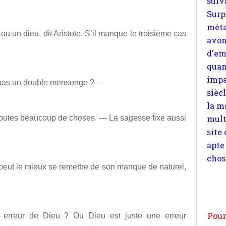
quan
impa
l ou un dieu, dit Aristote. S’il manque le troisième cas
sièc
la m
mult
site
ce pas un double mensonge ? —
apte
chos
 toutes beaucoup de choses. — La sagesse fixe aussi
Pour
peut le mieux se remettre de son manque de naturel,
n
moi
par
 erreur de Dieu ? Ou Dieu est juste une erreur
et 