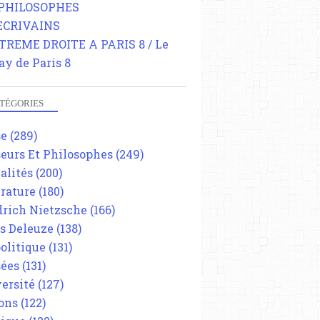
 PHILOSOPHES
 ECRIVAINS
TREME DROITE A PARIS 8 / Le
ay de Paris 8
TÉGORIES
se
(289)
eurs Et Philosophes
(249)
alités
(200)
érature
(180)
drich Nietzsche
(166)
es Deleuze
(138)
olitique
(131)
ées
(131)
ersité
(127)
ons
(122)