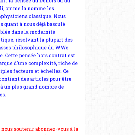
tique, résolvant la plupart des
sses philosophique du WWe
le. Cette pensée hors contrat est
arque d'une complexité, riche de
iples facteurs et échelles. Ce
 contient des articles pour être
 à un plus grand nombre de
es.
 nous soutenir abonnez-vous à la
ewsletter gratuite (2 mails par
s), commentez sans hésitation,
tagez le contenu sur les réseaux
si vous le pouvez faîtes des liens