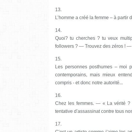
13.
L’homme a créé la femme – à partir 
14.
Quoi? tu cherches ? tu veux multipl
followers ? — Trouvez des zéros ! —
15.
Les personnes posthumes – moi p
contemporains, mais mieux enten
compris - et donc notre autorité...
16.
Chez les femmes. — « La vérité ? O
tentative d'assassinat contre tous no
17.
C'est un artiste comme j'aime les ar