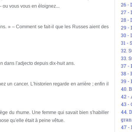
26 - 
- ou vous vous en éloignez...
27 -
28 - 
s. » – Comment se fait-il que les Russes aient des
29 -
30 -
31 -
32. S
33. S
n dans l'adjecto depuis dix-huit ans.
37 -
38 -
39 -
 un cancer. L'historien regarde en arrière ; enfin il
40. 
42 -
43 -
44. 
ège du rhume. Une femme qui savait bien s'habiller
gran
pose qu'elle était à peine vêtue.
47 -