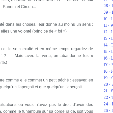
08 -
 - Panem et Circen...
09 -
10 -
onté dans les choses, leur donne au moins un sens :
11 -
en elles une volonté (principe de « foi »).
12 - 
13 -
14 - 
u et le sein exalté et en même temps regardez de
15 -
nsif ? — Mais avec la vertu, on abandonne les «
16 - 
te.)
17 - 
18 -
19 -
ture comme elle commet un petit péché : essayer, en
20 -
quelqu'un l'aperçoit et que quelqu'un l'aperçoit...
21 - 
22 - 
24 - 
tuations où vous n'avez pas le droit d'avoir des
25 - 
a, comme le funambule sur sa corde raide, soit vous