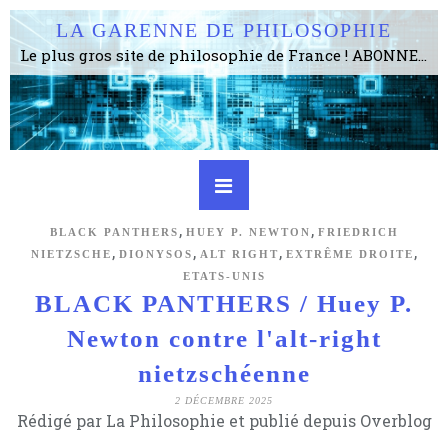
LA GARENNE DE PHILOSOPHIE
Le plus gros site de philosophie de France ! ABONNEZ-VOUS ! 4115 Articles, 1634 abonné·e·s, depuis 2006 . . . . . . . . 2 852 214 pages vues jusqu'à présent. Prestance et être apte à un plus grand nombre de choses.
,
,
BLACK PANTHERS
HUEY P. NEWTON
FRIEDRICH
,
,
,
,
NIETZSCHE
DIONYSOS
ALT RIGHT
EXTRÊME DROITE
ETATS-UNIS
BLACK PANTHERS / Huey P.
Newton contre l'alt-right
nietzschéenne
2 DÉCEMBRE 2025
Rédigé par La Philosophie et publié depuis Overblog