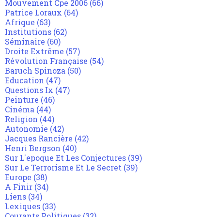
Mouvement Cpe 2006
(66)
Patrice Loraux
(64)
Afrique
(63)
Institutions
(62)
Séminaire
(60)
Droite Extrême
(57)
Révolution Française
(54)
Baruch Spinoza
(50)
Education
(47)
Questions Ix
(47)
Peinture
(46)
Cinéma
(44)
Religion
(44)
Autonomie
(42)
Jacques Rancière
(42)
Henri Bergson
(40)
Sur L'epoque Et Les Conjectures
(39)
Sur Le Terrorisme Et Le Secret
(39)
Europe
(38)
A Finir
(34)
Liens
(34)
Lexiques
(33)
Courants Politiques
(32)