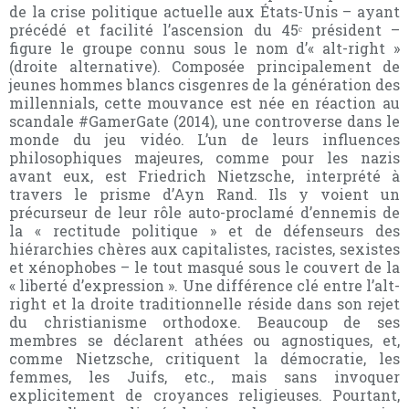
de la crise politique actuelle aux États-Unis – ayant
précédé et facilité l’ascension du 45ᵉ président –
figure le groupe connu sous le nom d’« alt-right »
(droite alternative). Composée principalement de
jeunes hommes blancs cisgenres de la génération des
millennials, cette mouvance est née en réaction au
scandale #GamerGate (2014), une controverse dans le
monde du jeu vidéo. L’un de leurs influences
philosophiques majeures, comme pour les nazis
avant eux, est Friedrich Nietzsche, interprété à
travers le prisme d’Ayn Rand. Ils y voient un
précurseur de leur rôle auto-proclamé d’ennemis de
la « rectitude politique » et de défenseurs des
hiérarchies chères aux capitalistes, racistes, sexistes
et xénophobes – le tout masqué sous le couvert de la
« liberté d’expression ». Une différence clé entre l’alt-
right et la droite traditionnelle réside dans son rejet
du christianisme orthodoxe. Beaucoup de ses
membres se déclarent athées ou agnostiques, et,
comme Nietzsche, critiquent la démocratie, les
femmes, les Juifs, etc., mais sans invoquer
explicitement de croyances religieuses. Pourtant,