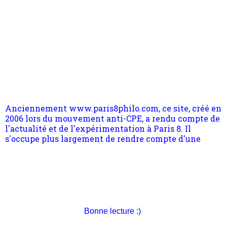
Anciennement www.paris8philo.com, ce site, créé en
2006 lors du mouvement anti-CPE, a rendu compte de
l'actualité et de l'expérimentation à Paris 8. Il
s'occupe plus largement de rendre compte d'une
transformation dans les paradigmes philosophiques
suivant la pensée du Dehors ou du Surpli, omme la
nomme les métaphysiciens classique. Nous avons
quant à nous déjà basculé d'emblée dans la modernité
quantique, résolvant la plupart des impasses
philosophique du WWe siècle. Cette pensée hors
Pour nous soutenir abonnez-vous à la newsletter
contrat est la marque d'une complexité, riche de
gratuite (2 mails par mois), commentez sans
multiples facteurs et échelles. Ce site contient des
hésitation, partagez le contenu sur les réseaux et si
articles pour être apte à un plus grand nombre de
vous le pouvez faîtes des liens depuis votre site.
choses.
Bonne lecture :)