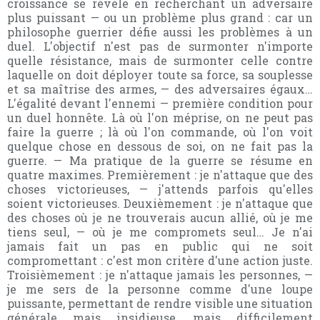
croissance se révèle en recherchant un adversaire
plus puissant — ou un problème plus grand : car un
philosophe guerrier défie aussi les problèmes à un
duel. L'objectif n'est pas de surmonter n'importe
quelle résistance, mais de surmonter celle contre
laquelle on doit déployer toute sa force, sa souplesse
et sa maîtrise des armes, — des adversaires égaux…
L'égalité devant l'ennemi — première condition pour
un duel honnête. Là où l'on méprise, on ne peut pas
faire la guerre ; là où l'on commande, où l'on voit
quelque chose en dessous de soi, on ne fait pas la
guerre. — Ma pratique de la guerre se résume en
quatre maximes. Premièrement : je n'attaque que des
choses victorieuses, — j'attends parfois qu'elles
soient victorieuses. Deuxièmement : je n'attaque que
des choses où je ne trouverais aucun allié, où je me
tiens seul, — où je me compromets seul… Je n'ai
jamais fait un pas en public qui ne soit
compromettant : c'est mon critère d'une action juste.
Troisièmement : je n'attaque jamais les personnes, —
je me sers de la personne comme d'une loupe
puissante, permettant de rendre visible une situation
générale mais insidieuse, mais difficilement