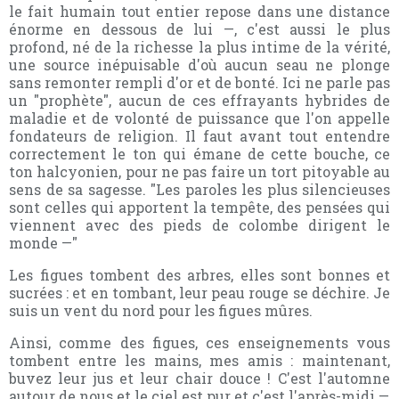
le fait humain tout entier repose dans une distance
énorme en dessous de lui —, c'est aussi le plus
profond, né de la richesse la plus intime de la vérité,
une source inépuisable d'où aucun seau ne plonge
sans remonter rempli d'or et de bonté. Ici ne parle pas
un "prophète", aucun de ces effrayants hybrides de
maladie et de volonté de puissance que l'on appelle
fondateurs de religion. Il faut avant tout entendre
correctement le ton qui émane de cette bouche, ce
ton halcyonien, pour ne pas faire un tort pitoyable au
sens de sa sagesse. "Les paroles les plus silencieuses
sont celles qui apportent la tempête, des pensées qui
viennent avec des pieds de colombe dirigent le
monde —"
Les figues tombent des arbres, elles sont bonnes et
sucrées : et en tombant, leur peau rouge se déchire. Je
suis un vent du nord pour les figues mûres.
Ainsi, comme des figues, ces enseignements vous
tombent entre les mains, mes amis : maintenant,
buvez leur jus et leur chair douce ! C'est l'automne
autour de nous et le ciel est pur et c'est l'après-midi —