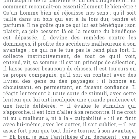
philosophie de la pauvreté et du découragement… Et
comment reconnaît-on essentiellement le bien-être !
Qu'un homme bien-né réjouisse nos sens : qu'il soit
taillé dans un bois qui est à la fois dur, tendre et
parfumé. Il ne goûte que ce qui lui est bénéfique ; son
plaisir, sa joie cessent là où la mesure du bénéfique
est dépassée. Il devine des remèdes contre les
dommages, il profite des accidents malheureux à son
avantage ; ce qui ne le tue pas le rend plus fort. Il
collecte instinctivement, de tout ce qu'il voit,
entend, vit, sa somme : il est un principe de sélection,
il laisse passer beaucoup de choses. Il est toujours en
sa propre compagnie, qu'il soit en contact avec des
livres, des gens ou des paysages : il honore en
choisissant, en permettant, en faisant confiance. Il
réagit lentement à toute sorte de stimuli, avec cette
lenteur que lui ont inculquée une grande prudence et
une fierté délibérée, — il évalue le stimulus qui
s'approche, il est loin d'aller à sa rencontre. Il ne croit
ni au « malheur », ni à la « culpabilité » : il en finit
avec lui-même, avec les autres, il sait oublier, — il est
assez fort pour que tout doive tourner à son avantage.
— Eh bien, je suis l'antithèse d'un décadent : car je