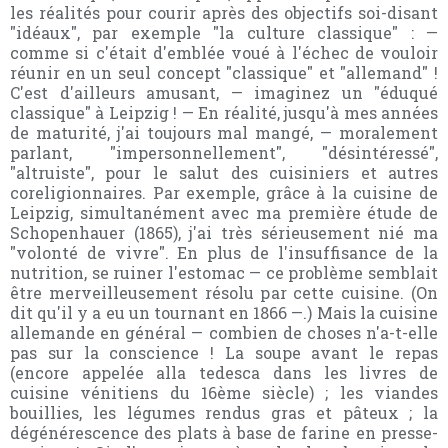
les réalités pour courir après des objectifs soi-disant
"idéaux", par exemple "la culture classique" : —
comme si c'était d'emblée voué à l'échec de vouloir
réunir en un seul concept "classique" et "allemand" !
C'est d'ailleurs amusant, — imaginez un "éduqué
classique" à Leipzig ! — En réalité, jusqu'à mes années
de maturité, j'ai toujours mal mangé, — moralement
parlant, "impersonnellement", "désintéressé",
"altruiste", pour le salut des cuisiniers et autres
coreligionnaires. Par exemple, grâce à la cuisine de
Leipzig, simultanément avec ma première étude de
Schopenhauer (1865), j'ai très sérieusement nié ma
"volonté de vivre". En plus de l'insuffisance de la
nutrition, se ruiner l'estomac — ce problème semblait
être merveilleusement résolu par cette cuisine. (On
dit qu'il y a eu un tournant en 1866 —.) Mais la cuisine
allemande en général — combien de choses n'a-t-elle
pas sur la conscience ! La soupe avant le repas
(encore appelée alla tedesca dans les livres de
cuisine vénitiens du 16ème siècle) ; les viandes
bouillies, les légumes rendus gras et pâteux ; la
dégénérescence des plats à base de farine en presse-