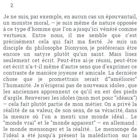
Je ne suis, par exemple, en aucun cas un épouvantail,
un monstre moral, — je suis même de nature opposée
à ce type d'homme que l'on a jusqu'ici vénéré comme
vertueux. Entre nous, il me semble que c'est
précisément cela qui fait ma fierté. Je suis un
disciple du philosophe Dionysos, je préférerais être
encore un satyre plutôt qu'un saint. Mais lisez
seulement cet écrit. Peut-être ai-je réussi, peut-être
cet écrit n'a-t-il même d'autre sens que d'exprimer ce
contraste de manière joyeuse et amicale. La dernière
chose que je promettrais serait d'"améliorer"
l'humanité. Je n'érigerai pas de nouveaux idoles ; que
les anciennes apprennent ce qu'il en est des pieds
d'argile. Renverser les idoles (mon mot pour "idéaux")
— cela fait plutôt partie de mon métier. On a privé la
réalité de sa valeur, de son sens, de sa véracité, dans
la mesure où l'on a menti une monde idéal... Le
"monde vrai" et le "monde apparent" — en allemand :
le monde mensonger et la réalité... Le mensonge de
l'idéal a été jusqu'à présent la malédiction sur la