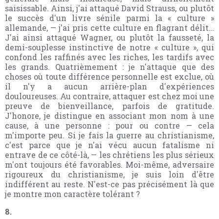
saisissable. Ainsi, j'ai attaqué David Strauss, ou plutôt
le succès d'un livre sénile parmi la « culture »
allemande, — j'ai pris cette culture en flagrant délit…
J'ai ainsi attaqué Wagner, ou plutôt la fausseté, la
demi-souplesse instinctive de notre « culture », qui
confond les raffinés avec les riches, les tardifs avec
les grands. Quatrièmement : je n'attaque que des
choses où toute différence personnelle est exclue, où
il n'y a aucun arrière-plan d'expériences
douloureuses. Au contraire, attaquer est chez moi une
preuve de bienveillance, parfois de gratitude.
J'honore, je distingue en associant mon nom à une
cause, à une personne : pour ou contre — cela
m'importe peu. Si je fais la guerre au christianisme,
c'est parce que je n'ai vécu aucun fatalisme ni
entrave de ce côté-là, — les chrétiens les plus sérieux
m'ont toujours été favorables. Moi-même, adversaire
rigoureux du christianisme, je suis loin d'être
indifférent au reste. N'est-ce pas précisément là que
je montre mon caractère tolérant ?
8.