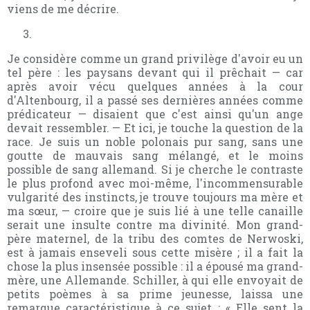
viens de me décrire.
Je considère comme un grand privilège d'avoir eu un
tel père : les paysans devant qui il prêchait — car
après avoir vécu quelques années à la cour
d'Altenbourg, il a passé ses dernières années comme
prédicateur — disaient que c'est ainsi qu'un ange
devait ressembler. — Et ici, je touche la question de la
race. Je suis un noble polonais pur sang, sans une
goutte de mauvais sang mélangé, et le moins
possible de sang allemand. Si je cherche le contraste
le plus profond avec moi-même, l'incommensurable
vulgarité des instincts, je trouve toujours ma mère et
ma sœur, — croire que je suis lié à une telle canaille
serait une insulte contre ma divinité. Mon grand-
père maternel, de la tribu des comtes de Nerwoski,
est à jamais enseveli sous cette misère ; il a fait la
chose la plus insensée possible : il a épousé ma grand-
mère, une Allemande. Schiller, à qui elle envoyait de
petits poèmes à sa prime jeunesse, laissa une
remarque caractéristique à ce sujet : « Elle sent la