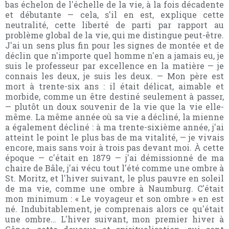
bas échelon de l'échelle de la vie, à la fois décadente
et débutante — cela, s'il en est, explique cette
neutralité, cette liberté de parti par rapport au
problème global de la vie, qui me distingue peut-être.
J'ai un sens plus fin pour les signes de montée et de
déclin que n'importe quel homme n'en a jamais eu, je
suis le professeur par excellence en la matière — je
connais les deux, je suis les deux. — Mon père est
mort à trente-six ans : il était délicat, aimable et
morbide, comme un être destiné seulement à passer,
— plutôt un doux souvenir de la vie que la vie elle-
même. La même année où sa vie a décliné, la mienne
a également décliné : à ma trente-sixième année, j'ai
atteint le point le plus bas de ma vitalité, — je vivais
encore, mais sans voir à trois pas devant moi. À cette
époque — c'était en 1879 — j'ai démissionné de ma
chaire de Bâle, j'ai vécu tout l'été comme une ombre à
St. Moritz, et l'hiver suivant, le plus pauvre en soleil
de ma vie, comme une ombre à Naumburg. C'était
mon minimum : « Le voyageur et son ombre » en est
né. Indubitablement, je comprenais alors ce qu'était
une ombre… L'hiver suivant, mon premier hiver à