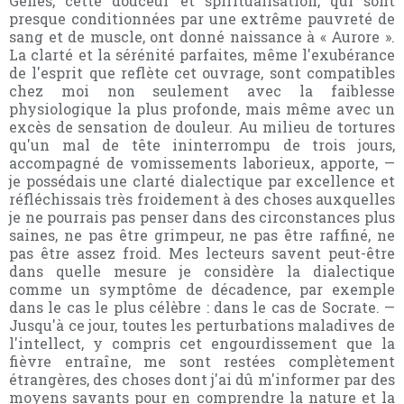
Gênes, cette douceur et spiritualisation, qui sont
presque conditionnées par une extrême pauvreté de
sang et de muscle, ont donné naissance à « Aurore ».
La clarté et la sérénité parfaites, même l'exubérance
de l'esprit que reflète cet ouvrage, sont compatibles
chez moi non seulement avec la faiblesse
physiologique la plus profonde, mais même avec un
excès de sensation de douleur. Au milieu de tortures
qu'un mal de tête ininterrompu de trois jours,
accompagné de vomissements laborieux, apporte, —
je possédais une clarté dialectique par excellence et
réfléchissais très froidement à des choses auxquelles
je ne pourrais pas penser dans des circonstances plus
saines, ne pas être grimpeur, ne pas être raffiné, ne
pas être assez froid. Mes lecteurs savent peut-être
dans quelle mesure je considère la dialectique
comme un symptôme de décadence, par exemple
dans le cas le plus célèbre : dans le cas de Socrate. —
Jusqu'à ce jour, toutes les perturbations maladives de
l'intellect, y compris cet engourdissement que la
fièvre entraîne, me sont restées complètement
étrangères, des choses dont j'ai dû m'informer par des
moyens savants pour en comprendre la nature et la