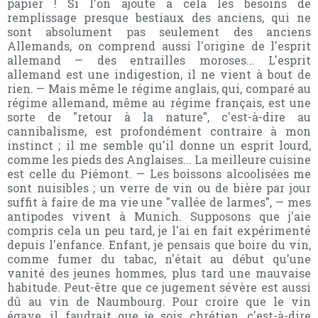
papier ! Si l'on ajoute à cela les besoins de
remplissage presque bestiaux des anciens, qui ne
sont absolument pas seulement des anciens
Allemands, on comprend aussi l'origine de l'esprit
allemand — des entrailles moroses... L'esprit
allemand est une indigestion, il ne vient à bout de
rien. — Mais même le régime anglais, qui, comparé au
régime allemand, même au régime français, est une
sorte de "retour à la nature", c'est-à-dire au
cannibalisme, est profondément contraire à mon
instinct ; il me semble qu'il donne un esprit lourd,
comme les pieds des Anglaises... La meilleure cuisine
est celle du Piémont. — Les boissons alcoolisées me
sont nuisibles ; un verre de vin ou de bière par jour
suffit à faire de ma vie une "vallée de larmes", — mes
antipodes vivent à Munich. Supposons que j'aie
compris cela un peu tard, je l'ai en fait expérimenté
depuis l'enfance. Enfant, je pensais que boire du vin,
comme fumer du tabac, n'était au début qu'une
vanité des jeunes hommes, plus tard une mauvaise
habitude. Peut-être que ce jugement sévère est aussi
dû au vin de Naumbourg. Pour croire que le vin
égaye, il faudrait que je sois chrétien, c'est-à-dire