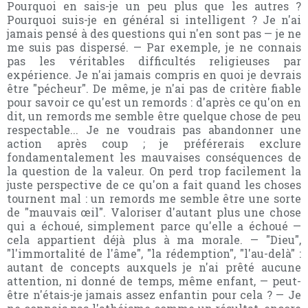
Pourquoi en sais-je un peu plus que les autres ?
Pourquoi suis-je en général si intelligent ? Je n'ai
jamais pensé à des questions qui n'en sont pas — je ne
me suis pas dispersé. — Par exemple, je ne connais
pas les véritables difficultés religieuses par
expérience. Je n'ai jamais compris en quoi je devrais
être "pécheur". De même, je n'ai pas de critère fiable
pour savoir ce qu'est un remords : d'après ce qu'on en
dit, un remords me semble être quelque chose de peu
respectable... Je ne voudrais pas abandonner une
action après coup ; je préférerais exclure
fondamentalement les mauvaises conséquences de
la question de la valeur. On perd trop facilement la
juste perspective de ce qu'on a fait quand les choses
tournent mal : un remords me semble être une sorte
de "mauvais œil". Valoriser d'autant plus une chose
qui a échoué, simplement parce qu'elle a échoué —
cela appartient déjà plus à ma morale. — "Dieu",
"l'immortalité de l'âme", "la rédemption", "l'au-delà" :
autant de concepts auxquels je n'ai prêté aucune
attention, ni donné de temps, même enfant, — peut-
être n'étais-je jamais assez enfantin pour cela ? — Je