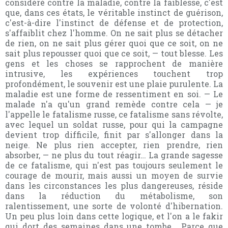
considéré contre la maladie, contre la faiblesse, c'est
que, dans ces états, le véritable instinct de guérison,
c'est-à-dire l'instinct de défense et de protection,
s'affaiblit chez l'homme. On ne sait plus se détacher
de rien, on ne sait plus gérer quoi que ce soit, on ne
sait plus repousser quoi que ce soit, — tout blesse. Les
gens et les choses se rapprochent de manière
intrusive, les expériences touchent trop
profondément, le souvenir est une plaie purulente. La
maladie est une forme de ressentiment en soi. — Le
malade n'a qu'un grand remède contre cela — je
l'appelle le fatalisme russe, ce fatalisme sans révolte,
avec lequel un soldat russe, pour qui la campagne
devient trop difficile, finit par s'allonger dans la
neige. Ne plus rien accepter, rien prendre, rien
absorber, — ne plus du tout réagir… La grande sagesse
de ce fatalisme, qui n'est pas toujours seulement le
courage de mourir, mais aussi un moyen de survie
dans les circonstances les plus dangereuses, réside
dans la réduction du métabolisme, son
ralentissement, une sorte de volonté d'hibernation.
Un peu plus loin dans cette logique, et l'on a le fakir
qui dort des semaines dans une tombe… Parce que