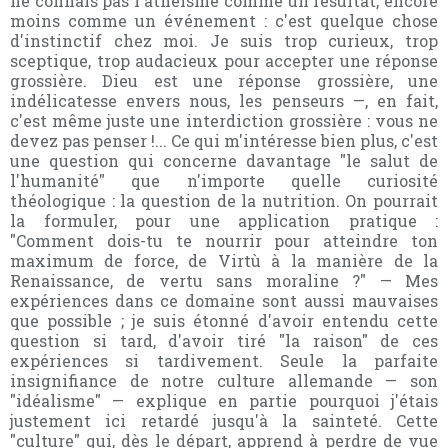
ne connais pas l'athéisme comme un résultat, encore
moins comme un événement : c'est quelque chose
d'instinctif chez moi. Je suis trop curieux, trop
sceptique, trop audacieux pour accepter une réponse
grossière. Dieu est une réponse grossière, une
indélicatesse envers nous, les penseurs —, en fait,
c'est même juste une interdiction grossière : vous ne
devez pas penser !... Ce qui m'intéresse bien plus, c'est
une question qui concerne davantage "le salut de
l'humanité" que n'importe quelle curiosité
théologique : la question de la nutrition. On pourrait
la formuler, pour une application pratique :
"Comment dois-tu te nourrir pour atteindre ton
maximum de force, de Virtù à la manière de la
Renaissance, de vertu sans moraline ?" — Mes
expériences dans ce domaine sont aussi mauvaises
que possible ; je suis étonné d'avoir entendu cette
question si tard, d'avoir tiré "la raison" de ces
expériences si tardivement. Seule la parfaite
insignifiance de notre culture allemande — son
"idéalisme" — explique en partie pourquoi j'étais
justement ici retardé jusqu'à la sainteté. Cette
"culture" qui, dès le départ, apprend à perdre de vue