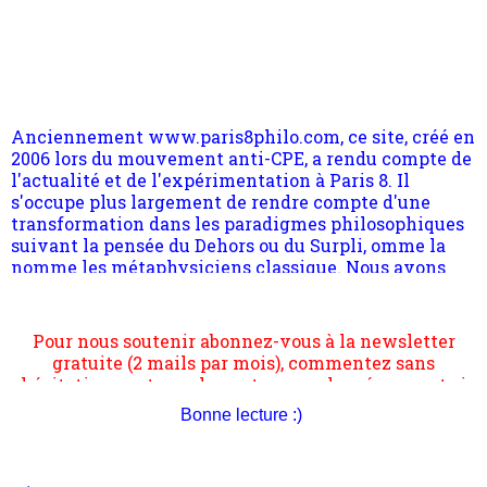
Anciennement www.paris8philo.com, ce site, créé en
2006 lors du mouvement anti-CPE, a rendu compte de
l'actualité et de l'expérimentation à Paris 8. Il
s'occupe plus largement de rendre compte d'une
transformation dans les paradigmes philosophiques
suivant la pensée du Dehors ou du Surpli, omme la
nomme les métaphysiciens classique. Nous avons
quant à nous déjà basculé d'emblée dans la modernité
quantique, résolvant la plupart des impasses
philosophique du WWe siècle. Cette pensée hors
Pour nous soutenir abonnez-vous à la newsletter
contrat est la marque d'une complexité, riche de
gratuite (2 mails par mois), commentez sans
multiples facteurs et échelles. Ce site contient des
hésitation, partagez le contenu sur les réseaux et si
articles pour être apte à un plus grand nombre de
vous le pouvez faîtes des liens depuis votre site.
choses.
Bonne lecture :)