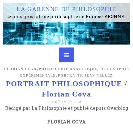
LA GARENNE DE PHILOSOPHIE
Le plus gros site de philosophie de France ! ABONNEZ-VOUS ! 4115 Articles, 1634 abonné·e·s, depuis 2006 . . . . . . . . 2 852 214 pages vues jusqu'à présent. Prestance et être apte à un plus grand nombre de choses.
,
,
FLORIAN COVA
PHILOSOPHIE ANALYTIQUE
PHILOSOPHIE
,
,
EXPÉRIMENTALE
PORTRAITS
JEAN TELLEZ
PORTRAIT PHILOSOPHIQUE /
Florian Cova
6 DÉCEMBRE 2020
Rédigé par La Philosophie et publié depuis Overblog
FLORIAN COVA