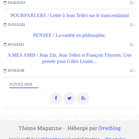
06/12/2020
…
POURPARLERS / Lettre à Jean Tellez sur le transcendantal
31/03/2022
…
PENSEE / La variété en philosophie.
19/01/2021
…
A MES AMIS / Jean Zin, Jean Tellez et François Thyssen. Une
pensée pour Gilles Louïse...
10/05/2018
…
SUIVEZ-MOI
Thème Magazine - Hébergé par
Overblog
Voir le profil de
La philosophie
sur le portail Overblog
Top articles