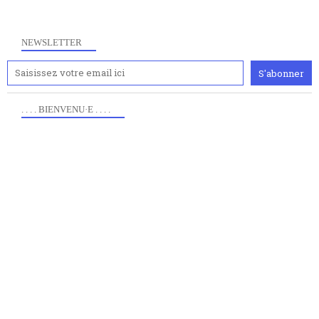
NEWSLETTER
. . . . BIENVENU·E . . . .
Anciennement www.paris8philo.com, ce site, créé en