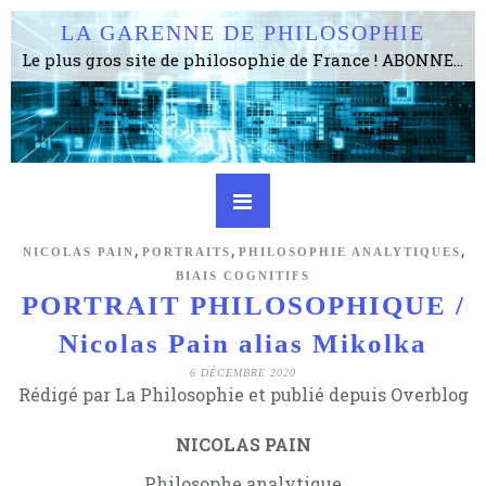
LA GARENNE DE PHILOSOPHIE
Le plus gros site de philosophie de France ! ABONNEZ-VOUS ! 4115 Articles, 1634 abonné·e·s, depuis 2006 . . . . . . . . 2 852 214 pages vues jusqu'à présent. Prestance et être apte à un plus grand nombre de choses.
,
,
,
NICOLAS PAIN
PORTRAITS
PHILOSOPHIE ANALYTIQUES
BIAIS COGNITIFS
PORTRAIT PHILOSOPHIQUE /
Nicolas Pain alias Mikolka
6 DÉCEMBRE 2020
Rédigé par La Philosophie et publié depuis Overblog
NICOLAS PAIN
Philosophe analytique