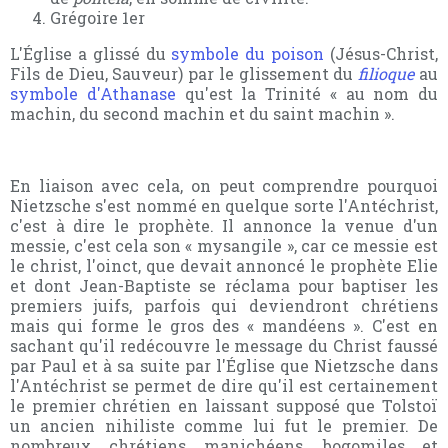
Grégoire 1er
L'Église a glissé du
symbole du poison
(Jésus-Christ,
Fils de Dieu, Sauveur) par le glissement du
filioque
au
symbole d'Athanase
qu'est la Trinité « au nom du
machin, du second machin et du saint machin ».
En liaison avec cela, on peut comprendre pourquoi
Nietzsche s'est nommé en quelque sorte l'Antéchrist,
c'est à dire le prophète. Il annonce la venue d'un
messie, c'est cela son « mysangile », car ce messie est
le christ, l'oinct, que devait annoncé le prophète Elie
et dont Jean-Baptiste se réclama pour baptiser les
premiers juifs, parfois qui deviendront chrétiens
mais qui forme le gros des « mandéens ». C'est en
sachant qu'il redécouvre le message du Christ faussé
par Paul et à sa suite par l'Église que Nietzsche dans
l'Antéchrist se permet de dire qu'il est certainement
le premier chrétien en laissant supposé que Tolstoï
un ancien nihiliste comme lui fut le premier. De
nombreux chrétiens manichéens, bogomiles et