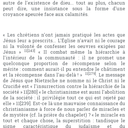
autre de l'existence de dieu... tout au plus, chacun
peut dire, une insistance sous la forme d'une
croyance apeurée face aux calamités.
« Les chrétiens n'ont jamais pratiqué les actes que
Jésus leur a prescrits... L'Église n'avait ni le courage
ni la volonté de confesser les oeuvres exigées par
11[243]
Jésus »
« II combat même la hiérarchie à
l'intérieur de la communauté : il ne promet une
quelconque proportion de récompense selon le
mérite : comment aurait-il pu entendre le châtiment
11[279]
et la récompense dans l'au-delà ! »
. Le message
de Jésus que Nietzsche ne nomme ni le Christ ni le
Crucifié est « l'insurrection contre la hiérarchie de la
société » 11[280] « le christianisme est aussi l'abolition
de la société : il privilégie tout ce qui est rejeté par
elle » 11[239]. Est-ce là une mauvaise connaissance du
christianiasme à force de nous parler de miracles et
de mystère (cf. la prière du chapelet) ? « le miracle en
tout et chaque chose, la superstition : tandisque le
signe caractéristique du judaïsme et du