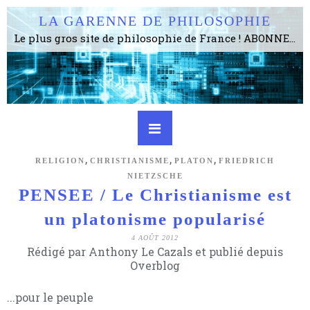
LA GARENNE DE PHILOSOPHIE
Le plus gros site de philosophie de France ! ABONNEZ-VOUS ! 4115 Articles, 1634 abonné·e·s, depuis 2006 . . . . . . . . 2 852 214 pages vues jusqu'à présent. Prestance et être apte à un plus grand nombre de choses.
,
,
,
RELIGION
CHRISTIANISME
PLATON
FRIEDRICH
NIETZSCHE
PENSEE / Le Christianisme est
un platonisme popularisé
4 AOÛT 2012
Rédigé par Anthony Le Cazals et publié depuis
Overblog
...pour le peuple