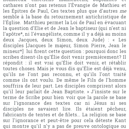
cathares n'ont pas retenus l'Évangie de Mathieu et
les Épitres de Paul, Ces textes plus que d'autres
me
semble à la base du retournement antichristique de
l'Église. Matthieu permet la Loi de Paul en évacuant
la question d'Elie et de Jean le baptiseur (qui n'est ni
l'apôtre*, ni l'évangéliste, comme il y a déjà au moins
deux Jacques, deux Simon, deux Jude) : « Les
disciples [Jacques le majeur, Simon Pierre, Jean le
mineur*] lui firent cette question : pourquoi donc les
scribes disent-ils qu'Élie doit venir premièrement? Il
répondit : il est vrai qu'Élie doit venir, et rétablir
toutes choses. Mais je vous dis qu'Élie est déjà venu,
qu'ils ne l'ont pas reconnu, et qu'ils l'ont traité
comme ils ont voulu. De même le Fils de l'homme
souffrira de leur part. Les disciples comprirent alors
qu'il leur parlait de Jean Baptiste. » J'insiste sur le
terme de Scribe pour bien voir que la parole se base
sur l'ignorance des textes car ni Jésus ni ses
disciples ne savaient lire. Ils étaient pêcheur,
fabricants de tentes et de filets... La religion se base
sur l'ignorance et peut-être pour cela déteste Kant
qui montre qu'il n'y a pas de preuve ontologique ou