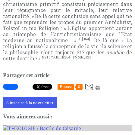
christianisme primitif consistait précisément dans
leur répugnance pour le miracle, leur relative
rationalité. » De là cette conclusion sans appel qui ne
fait que reprendre les propos du premier Antéchrist,
Tolstoï in ma Religion : « L'Eglise appartient autant
au triomphe de l'antichristiannisme que l'Etat
11[364]
moderne au nationalisme... »
. De là que « La
religion a faussé la conception de la vie : la science et
la philosophie n'ont toujours été que les
ancillae
de
NZFP°XIII,11[264] TolMR_123
cette doctrine »
.
Partager cet article
Repost
0
S'inscrire à la newsletter
Vous aimerez aussi :