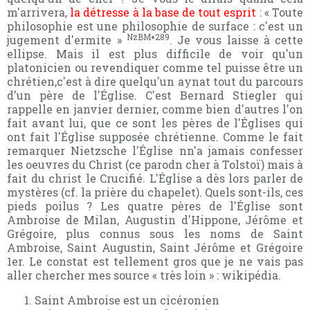
m'arrivera,
la détresse à la base de tout esprit
: « Toute
philosophie est une philosophie de surface : c'est un
NzBM
289
jugement d'ermite »
°
. Je vous laisse à cette
ellipse. Mais il est plus difficile de voir qu'un
platonicien ou revendiquer comme tel puisse être un
chrétien,c'est à dire quelqu'un aynat tout du parcours
d'un père de l'Église. C'est Bernard Stiegler qui
rappelle en janvier dernier, comme bien d'autres l'on
fait avant lui, que ce sont les pères de l'Églises qui
ont fait l'Église supposée chrétienne. Comme le fait
remarquer Nietzsche l'Église nn'a jamais confesser
les oeuvres du Christ (ce parodn cher à Tolstoï) mais à
fait du christ le Crucifié. L'Église a dès lors parler de
mystères (cf. la prière du chapelet). Quels sont-ils, ces
pieds poilus ? Les quatre pères de l'Église sont
Ambroise de Milan, Augustin d'Hippone, Jérôme et
Grégoire, plus connus sous les noms de Saint
Ambroise, Saint Augustin, Saint Jérôme et Grégoire
1er. Le constat est tellement gros que je ne vais pas
aller chercher mes source « très loin » : wikipédia.
Saint Ambroise est un cicéronien