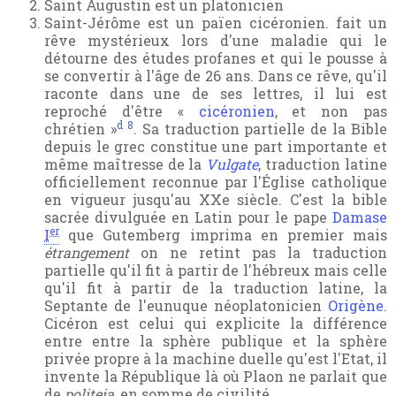
Saint Augustin est un platonicien
Saint-Jérôme est un païen cicéronien. fait un
rêve mystérieux lors d'une maladie qui le
détourne des études profanes et qui le pousse à
se convertir à l'âge de 26 ans. Dans ce rêve, qu'il
raconte dans une de ses lettres, il lui est
reproché d'être «
cicéronien
, et non pas
d 8
chrétien »
. Sa traduction partielle de la Bible
depuis le grec constitue une part importante et
même maîtresse de la
Vulgate
, traduction latine
officiellement reconnue par l'Église catholique
en vigueur jusqu'au XXe siècle. C'est la bible
sacrée divulguée en Latin pour le pape
Damase
er
I
que Gutemberg imprima en premier mais
étrangement
on ne retint pas la traduction
partielle qu'il fit à partir de l'hébreux mais celle
qu'il fit à partir de la traduction latine, la
Septante de l'eunuque néoplatonicien
Origène
.
Cicéron est celui qui explicite la différence
entre entre la sphère publique et la sphère
privée propre à la machine duelle qu'est l'Etat, il
invente la République là où Plaon ne parlait que
de
politeia
, en somme de civilité.