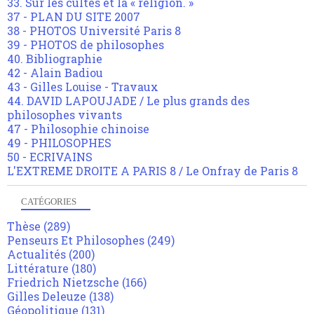
33. Sur les cultes et la « religion. »
37 - PLAN DU SITE 2007
38 - PHOTOS Université Paris 8
39 - PHOTOS de philosophes
40. Bibliographie
42 - Alain Badiou
43 - Gilles Louise - Travaux
44. DAVID LAPOUJADE / Le plus grands des
philosophes vivants
47 - Philosophie chinoise
49 - PHILOSOPHES
50 - ECRIVAINS
L'EXTREME DROITE A PARIS 8 / Le Onfray de Paris 8
CATÉGORIES
Thèse
(289)
Penseurs Et Philosophes
(249)
Actualités
(200)
Littérature
(180)
Friedrich Nietzsche
(166)
Gilles Deleuze
(138)
Géopolitique
(131)