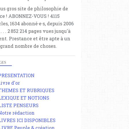
lus gros site de philosophie de
ce ! ABONNEZ-VOUS ! 4115
cles, 1634 abonné·e·s, depuis 2006
 . . . . . 2 852 214 pages vues jusqu'à
ent. Prestance et être apte à un
 grand nombre de choses.
GES
 PRESENTATION
Livre d'or
 THEMES ET RUBRIQUES
 LEXIQUE ET NOTIONS
 LISTE PENSEURS
 Notre rédaction
 LIVRES ICI DISPONIBLES
 LIVRE Peuple & création