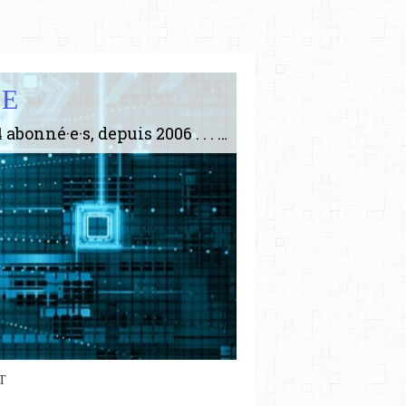
IE
Le plus gros site de philosophie de France ! ABONNEZ-VOUS ! 4115 Articles, 1634 abonné·e·s, depuis 2006 . . . . . . . . 2 852 214 pages vues jusqu'à présent. Prestance et être apte à un plus grand nombre de choses.
T