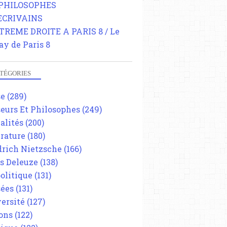
 PHILOSOPHES
 ECRIVAINS
TREME DROITE A PARIS 8 / Le
ay de Paris 8
TÉGORIES
se
(289)
eurs Et Philosophes
(249)
alités
(200)
érature
(180)
drich Nietzsche
(166)
es Deleuze
(138)
olitique
(131)
ées
(131)
ersité
(127)
ons
(122)