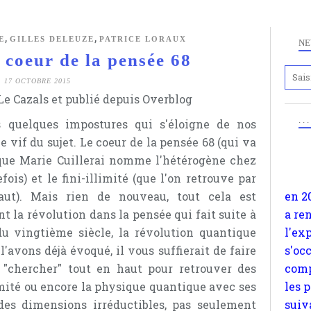
,
,
E
GILLES DELEUZE
PATRICE LORAUX
NE
coeur de la pensée 68
Anc
17 OCTOBRE 2015
e Cazals et publié depuis Overblog
www.
en 2
. .
 quelques impostures qui s'éloigne de nos
a re
e vif du sujet. Le coeur de la pensée 68 (qui va
l'ex
(que Marie Cuillerai nomme l'hétérogène chez
s'oc
is) et le fini-illimité (que l'on retrouve par
comp
ut). Mais rien de nouveau, tout cela est
les 
t la révolution dans la pensée qui fait suite à
suiv
du vingtième siècle, la révolution quantique
Surp
l'avons déjà évoqué, il vous suffierait de faire
méta
"chercher" tout en haut pour retrouver des
avon
llimité ou encore la physique quantique avec ses
d'em
des dimensions irréductibles, pas seulement