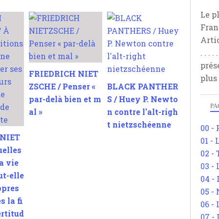
Le p
Fran
Arti
. . .
prés
FRIEDRICH NIET
plus
ZSCHE / Penser «
BLACK PANTHER
par-delà bien et m
S / Huey P. Newto
PA
al »
n contre l'alt-righ
t nietzschéenne
00 -
 NIET
01 - 
uelles
02 -
a vie
03 -
t-elle
04 -
opres
05 -
s la fi
06 -
ertitud
07 -