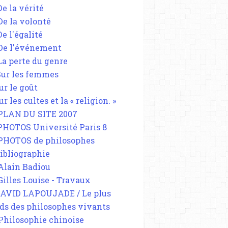
De la vérité
 De la volonté
De l'égalité
 De l'événement
 La perte du genre
 Sur les femmes
ur le goût
ur les cultes et la « religion. »
 PLAN DU SITE 2007
 PHOTOS Université Paris 8
 PHOTOS de philosophes
Bibliographie
 Alain Badiou
 Gilles Louise - Travaux
DAVID LAPOUJADE / Le plus
ds des philosophes vivants
 Philosophie chinoise