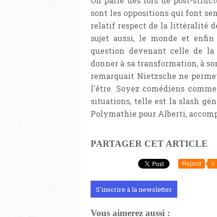
On parle dès lors de post-struc
sont les oppositions qui font se
relatif respect de la littéralité
sujet aussi, le monde et enfin 
question devenant celle de la 
donner à sa transformation, à s
remarquait Nietzsche ne permet 
l'être. Soyez comédiens comme l
situations, telle est la slash gé
Polymathie pour Alberti, accomp
PARTAGER CET ARTICLE
Repost
0
S'inscrire à la newsletter
Vous aimerez aussi :