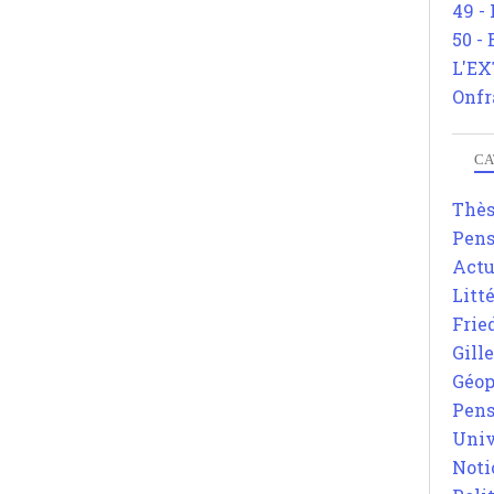
49 -
50 -
L'EX
Onfr
CA
Thè
Pens
Actu
Litt
Frie
Gill
Géop
Pens
Univ
Noti