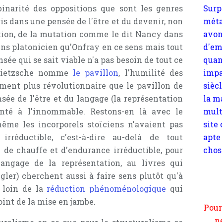
quan
binarité des oppositions que sont les genres
impa
is dans une pensée de l'être et du devenir, non
sièc
ation, de la mutation comme le dit Nancy dans
la m
ins platonicien qu'Onfray en ce sens mais tout
mult
sée qui se sait viable n'a pas besoin de tout ce
site
 Nietzsche nomme
le pavillon
, l'humilité des
apte
ment plus révolutionnaire que le pavillon de
chos
sée de l'être et du langage (la représentation
onté à l'innommable. Restons-en là avec le
 même les incorporels stoïciens n'avaient pas
rréductible, c'est-à-dire au-delà de tout
 de chauffe et d'endurance irréductible, pour
Pour
langage de la représentation, au livres qui
n
gler) cherchent aussi à faire sens plutôt qu'à
moi
t loin de la
réduction phénoménologique
qui
par
oint de la mise en jambe.
et 