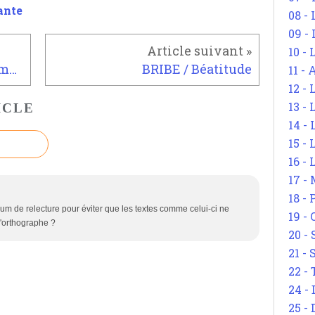
ante
08 -
09 -
10 -
IMPOSTURE 8 / Quelques témoignages sur le 11 Septembre
BRIBE / Béatitude
11 -
12 - 
13 -
ICLE
14 - 
15 -
16 - 
17 - 
18 -
imum de relecture pour éviter que les textes comme celui-ci ne
19 -
d'orthographe ?
20 -
21 - 
22 - 
24 - 
25 - 