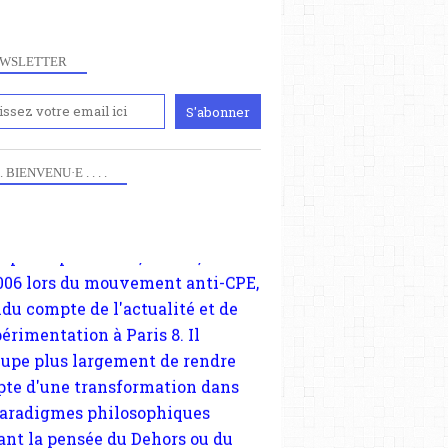
WSLETTER
iennement
paris8philo.com, ce site, créé
006 lors du mouvement anti-CPE,
 . . BIENVENU·E . . . .
ndu compte de l'actualité et de
périmentation à Paris 8. Il
cupe plus largement de rendre
te d'une transformation dans
paradigmes philosophiques
ant la pensée du Dehors ou du
li, omme la nomme les
physiciens classique. Nous
s quant à nous déjà basculé
blée dans la modernité