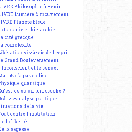
 LIVRE Philosophie à venir
 LIVRE Lumière & mouvement
 LIVRE Planète bleue
 Autonomie et hiérarchie
La cité grecque
 La complexité
Libération vis-à-vis de l'esprit
 Le Grand Bouleversement
L'Inconscient et le sexuel
Mai 68 n'a pas eu lieu
 Physique quantique
 Qu'est-ce qu'un philosophe ?
 Schizo-analyse politique
Situations de la vie
Tout contre l'institution
De la liberté
De la sagesse