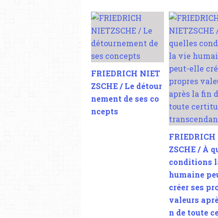
FRIEDRICH NIET
ZSCHE / Le détour
nement de ses co
ncepts
FRIEDRICH
ZSCHE / À q
conditions l
humaine peu
créer ses pr
valeurs aprè
n de toute c