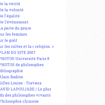
De la vérité
 De la volonté
De l'égalité
 De l'événement
 La perte du genre
 Sur les femmes
ur le goût
ur les cultes et la « religion. »
 PLAN DU SITE 2007
 PHOTOS Université Paris 8
FACHOSPHERE
 PHOTOS de philosophes
JEAN-MARIE LE PEN
Bibliographie
GUERRE D'ALGÉRIE
 Alain Badiou
FRONT NATIONAL
 Gilles Louise - Travaux
EXTRÊME DROITE
DAVID LAPOUJADE / Le plus
ds des philosophes vivants
 Philosophie chinoise