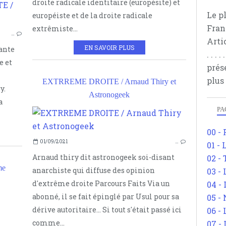
droite radicale identitaire (europésite) et
EXTRÊME DROITE
Le p
européiste et de la droite radicale
NINA AZAMBERTI
Fran
extrêmiste...
…
FRONT NATIONAL
Arti
EN SAVOIR PLUS
iante
. . .
e et
prés
plus
EXTRREME DROITE / Arnaud Thiry et
y.
Astronogeek
a
PA
00 -
01/09/2021
…
01 - 
Arnaud thiry dit astronogeek soi-disant
02 -
me
anarchiste qui diffuse des opinion
03 -
d'extrême droite Parcours Faits Via un
04 -
IVAN ILINE
abonné, il se fait épinglé par Usul pour sa
05 -
NATIONAL-SOCIALISME
dérive autoritaire... Si tout s'était passé ici
06 -
EXTRÊME DROITE
comme...
07 -