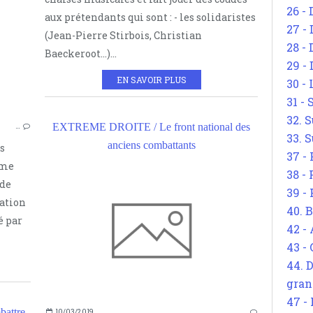
26 - 
RÉVOLUTION CONSERVATRICE
aux prétendants qui sont : - les solidaristes
27 -
STRASSERISME
(Jean-Pierre Stirbois, Christian
28 - 
COURANTS POLITIQUES
Baeckeroot...)...
29 -
NATIONAL-BOLCHÉVISME
EN SAVOIR PLUS
30 -
EXTRÊME DROITE
31 -
32. S
EXTREME DROITE / Le front national des
…
33. S
anciens combattants
s
37 -
sme
38 -
 de
39 -
sation
40. 
é par
42 -
43 -
44. 
gran
47 -
attre
10/03/2019
…