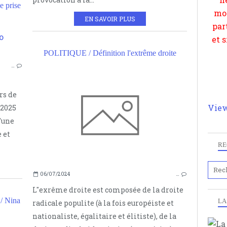
 prise
EN SAVOIR PLUS
EXTRÊME DROITE
POLITIQUE / Définition l'extrême droite
^PRISE DE POUVOIR
…
BOUALEM SANSAL
rs de
View
 2025
'une
 et
RE
06/07/2024
…
L"exrême droite est composée de la droite
 Nina
LA
radicale populite (à la fois européiste et
nationaliste, égalitaire et élitiste), de la