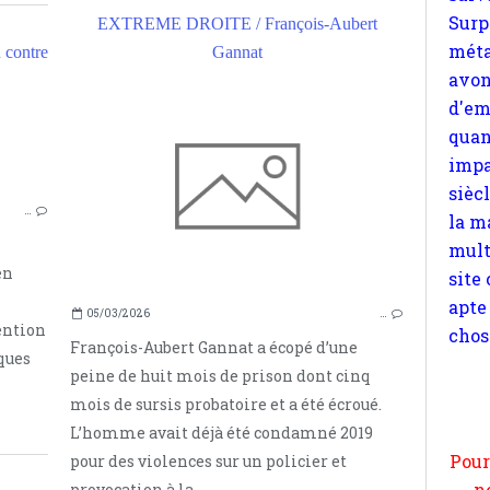
quan
EXTREME DROITE / François-Aubert
impa
contre
Gannat
sièc
la m
mult
BLACK PANTHERS
site
HUEY P. NEWTON
apte
FRIEDRICH NIETZSCHE
chos
…
DIONYSOS
ALT RIGHT
en
EXTRÊME DROITE
ETATS-UNIS
05/03/2026
…
tention
François-Aubert Gannat a écopé d’une
Pour
ques
peine de huit mois de prison dont cinq
n
mois de sursis probatoire et a été écroué.
moi
L’homme avait déjà été condamné 2019
par
pour des violences sur un policier et
et 
provocation à la...