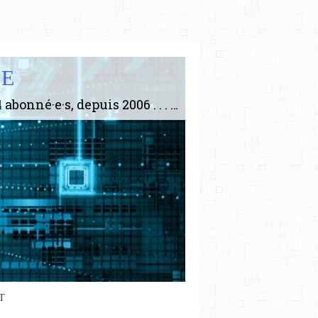
IE
Le plus gros site de philosophie de France ! ABONNEZ-VOUS ! 4115 Articles, 1634 abonné·e·s, depuis 2006 . . . . . . . . 2 852 214 pages vues jusqu'à présent. Prestance et être apte à un plus grand nombre de choses.
T