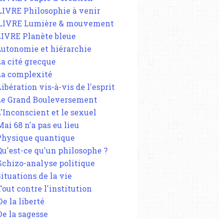
 LIVRE Philosophie à venir
 LIVRE Lumière & mouvement
 LIVRE Planète bleue
 Autonomie et hiérarchie
La cité grecque
 La complexité
POLITIQUE
Libération vis-à-vis de l'esprit
EXTRÊME DROITE
 Le Grand Bouleversement
COURANTS POLITIQUES
L'Inconscient et le sexuel
FRONT NATIONAL
Mai 68 n'a pas eu lieu
 Physique quantique
 Qu'est-ce qu'un philosophe ?
 Schizo-analyse politique
Situations de la vie
Tout contre l'institution
De la liberté
De la sagesse