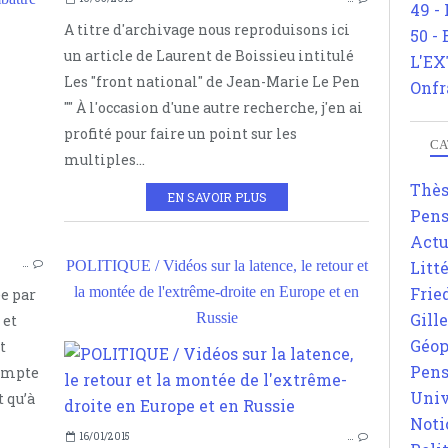
49 -
A titre d'archivage nous reproduisons ici
50 -
un article de Laurent de Boissieu intitulé
L'EX
EXTRÊME DROITE
Les "front national" de Jean-Marie Le Pen
Onfr
POLITIQUE
"" À l'occasion d'une autre recherche, j'en ai
STRATÉGIE
profité pour faire un point sur les
CA
POPULISME
multiples...
MICHAEL LÖWY
Thè
EN SAVOIR PLUS
Pens
Actu
Litt
POLITIQUE / Vidéos sur la latence, le retour et
…
Frie
la montée de l'extrême-droite en Europe et en
e par
Gill
Russie
 et
Géop
t
Pens
compte
Univ
 qu’à
Noti
16/01/2015
…