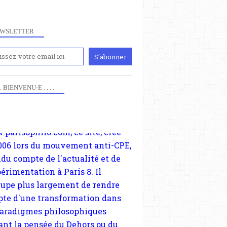
WSLETTER
iennement
paris8philo.com, ce site, créé
POLITIQUE
006 lors du mouvement anti-CPE,
 . . BIENVENU·E . . . .
EXTRÊME DROITE
ndu compte de l'actualité et de
LANCELOT GALEY
périmentation à Paris 8. Il
APPLICATION CANTO
cupe plus largement de rendre
te d'une transformation dans
paradigmes philosophiques
ant la pensée du Dehors ou du
li, omme la nomme les
physiciens classique. Nous
s quant à nous déjà basculé
blée dans la modernité