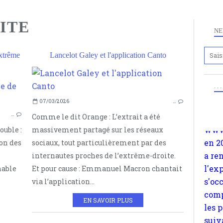
ITE
NE
xtrême
Lancelot Galey et l'application Canto
Anc
www.
en 2
. .
PENSÉE STRATÉGIQUE
a re
07/03/2026
…
TACTIQUES DE LA PRAXIS
l'ex
…
Comme le dit Orange : L’extrait a été
VALEURS
s'oc
ouble :
massivement partagé sur les réseaux
AXIOLOGIE
comp
ion des
sociaux, tout particulièrement par des
EXTRÊME DROITE
les 
internautes proches de l’extrême-droite.
DROITE EXTRÊME
suiv
nable
Et pour cause : Emmanuel Macron chantait
Surp
via l’application...
méta
avon
EN SAVOIR PLUS
d'em