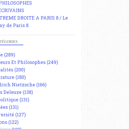
 PHILOSOPHES
 ECRIVAINS
TREME DROITE A PARIS 8 / Le
ay de Paris 8
TÉGORIES
se
(289)
eurs Et Philosophes
(249)
alités
(200)
érature
(180)
drich Nietzsche
(166)
es Deleuze
(138)
olitique
(131)
A SUPPRMER
ées
(131)
EXTRÊME DROITE
ersité
(127)
ons
(122)