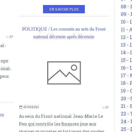
COURANTS POLITIQUES
08 -
EN SAVOIR PLUS
ADOLF HITLER
09 -
10 -
11 -
POLITIQUE / Les courants au sein du Front
12 - 
national décennie après décennie
…
13 -
al-
14 - 
15 -
rope
16 - 
onal-
17 - 
peur.
18 -
19 -
20 -
21 - 
13/01/2021
…
22 - 
en
Au sein du Front national Jean-Marie Le
24 - 
Pen qui contrôle les finances joue aux
25 - 
POLITIQUE
chaises musicales et fait jouer des coudes