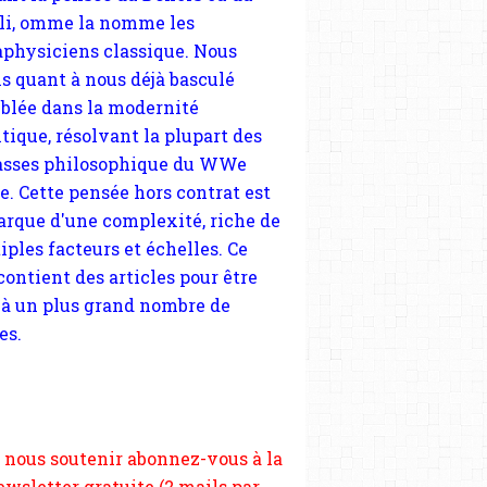
tique, résolvant la plupart des
sses philosophique du WWe
le. Cette pensée hors contrat est
arque d'une complexité, riche de
JEAN-EUDES GANNAT
iples facteurs et échelles. Ce
FRANÇOIS-AUBERT GANNAT
 contient des articles pour être
LOUIS-JOSEPH GANNAT
 à un plus grand nombre de
EXTRÊME DROITE
es.
 nous soutenir abonnez-vous à la
ewsletter gratuite (2 mails par
s), commentez sans hésitation,
tagez le contenu sur les réseaux
si vous le pouvez faîtes des liens