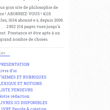
lus gros site de philosophie de
ce ! ABONNEZ-VOUS ! 4115
cles, 1634 abonné·e·s, depuis 2006
 . . . . . 2 852 214 pages vues jusqu'à
ent. Prestance et être apte à un
 grand nombre de choses.
GES
EXTRÊME DROITE
 PRESENTATION
ARNAUD THIRY
Livre d'or
ASTRONOGEEK
 THEMES ET RUBRIQUES
YOUTUBEUR
 LEXIQUE ET NOTIONS
USUL
 LISTE PENSEURS
 Notre rédaction
 LIVRES ICI DISPONIBLES
 LIVRE Peuple & création