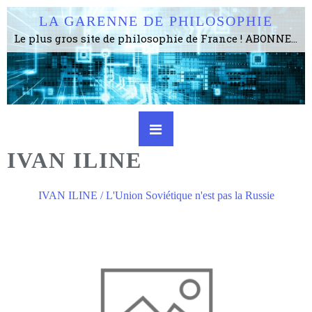
LA GARENNE DE PHILOSOPHIE
Le plus gros site de philosophie de France ! ABONNEZ-VOUS ! 4115 Articles, 1634 abonné·e·s, depuis 2006 . . . . . . . . 2 852 214 pages vues jusqu'à présent. Prestance et être apte à un plus grand nombre de choses.
IVAN ILINE
IVAN ILINE / L'Union Soviétique n'est pas la Russie